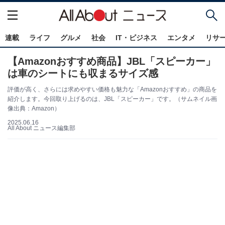
連載
ライフ
グルメ
社会
IT・ビジネス
エンタメ
リサ
【Amazonおすすめ商品】JBL「スピーカー」
は車のシートにも収まるサイズ感
評価が高く、さらには求めやすい価格も魅力な「Amazonおすすめ」の商品を
紹介します。今回取り上げるのは、JBL「スピーカー」です。（サムネイル画
像出典：Amazon）
2025.06.16
All About ニュース編集部