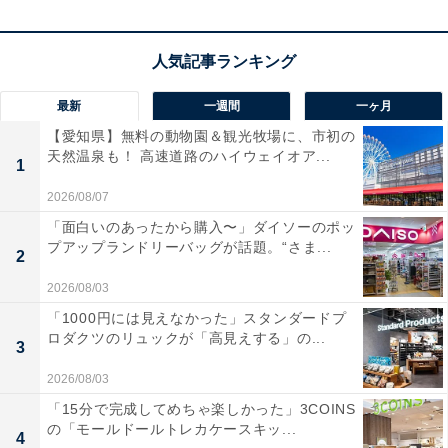
最新
一週間
一ヶ月
【愛知県】無料の動物園＆観光牧場に、市初の
天然温泉も！ 高速道路のハイウェイオア...
1
2026/08/07
【あわせて買いたい】JBLの人気商品5選
「面白いのあったから購入〜」ダイソーのポッ
プアップランドリーバッグが話題。“さま...
2
JBL「‎TOUR PRO 2」
2026/08/03
「1000円には見えなかった」スタンダードプ
ロダクツのリュックが「高見えする」の...
3
2026/08/03
「15分で完成してめちゃ楽しかった」3COINS
の「モールドールトレカケースキッ...
4