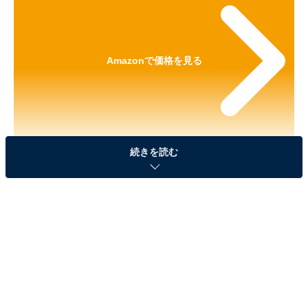
Amazonで価格を見る
続きを読む
※以下の情報は2025年6月16日13時現在のものです。値
段の変更、売り切れの場合もあります。
※本記事で紹介している商品の購入やサービスの利用により、売上の一部が
オールアバウトに還元されることがあります。
JBL「PARTYBOX ENCORE ESSENTIAL」はサ
イズを超えたダイナミックなサウンド