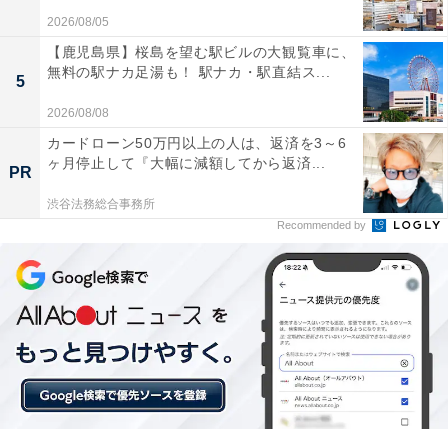
2026/08/05
JBL TOUR PRO 2 ワイヤレスイヤホン bluetooth ハイブ
リッド ノイズキャンセリング/マルチポイント/IPX5/ワイ
【鹿児島県】桜島を望む駅ビルの大観覧車に、
ヤレス充電対応/スマートタッチディスプレイ搭載/ブラッ
無料の駅ナカ足湯も！ 駅ナカ・駅直結ス...
5
ク/JBLTOURPRO2BLK 小
2026/08/08
Amazonで見る
カードローン50万円以上の人は、返済を3～6
ヶ月停止して『大幅に減額してから返済...
PR
JBL「GO4‎」
渋谷法務総合事務所
Recommended by
JBL GO4 Bluetoothスピーカー USB C充電/IP67防塵防
水/アプリ対応/パッシブラジエーター搭載/ポータブル/ブラ
ック JBLGO4BLK