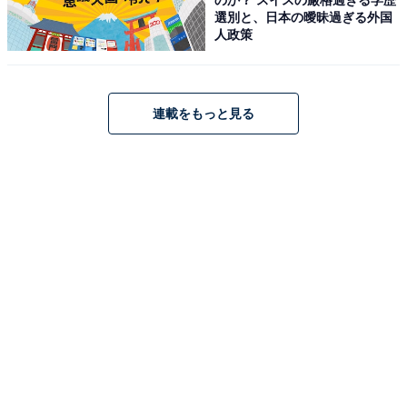
選別と、日本の曖昧過ぎる外国
JBL「FLIP ESSENTIAL2」
人政策
連載をもっと見る
【Amazon.co.jp 限定 】JBL FLIP ESSENTIAL2
Bluetoothスピーカー IPX7防水/USB C充電/パッシブラジ
エーター搭載/ポータブル/ガンメタル JBLFLIPES2
Amazonで見る