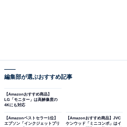
JBL PARTYBOX ENCORE ESSENTIAL Bluetoothスピー
カー ワイヤレス IPX4/マイク入力/ブラック
JBLPBENCOREESSJN
Amazonで見る
編集部が選ぶおすすめ記事
JBL「PARTYBOX ENCORE ESSENTIAL」は、Amazon
【Amazonおすすめ商品】
おすすめ商品に認定されているスピーカー。価格は記事
LG「モニター」は高解像度の
4Kにも対応
執筆時点で、税込み3万98円となっています。
【Amazonベストセラー1位】
【Amazonおすすめ商品】JVC
この商品のおすすめポイントは？
エプソン「インクジェットプリ
ケンウッド「ミニコンポ」はイ