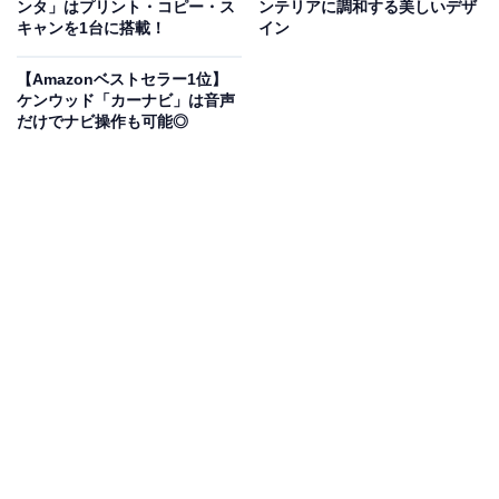
ンタ」はプリント・コピー・ス
ンテリアに調和する美しいデザ
「PartyBox」シリーズの中でも最も小型で持ち運びしや
キャンを1台に搭載！
イン
すいしピーカー。車のシートにもおさまるサイズ感なの
【Amazonベストセラー1位】
で、キャンピングカーなどで旅行する際の使用にも最適
ケンウッド「カーナビ」は音声
です。一方で出力は100Wなので、サイズを超えたダイ
だけでナビ操作も可能◎
ナミックなサウンドを楽しむことができます。
ユーザーからは「Bluetoothが簡単につながる」「家族で
カラオケとして使っています」という声があがっていま
す。迫力のあるサウンドを楽しみたい人や、車内で使用
できるスピーカーがほしい人は、購入を検討してみても
よいかもしれません。