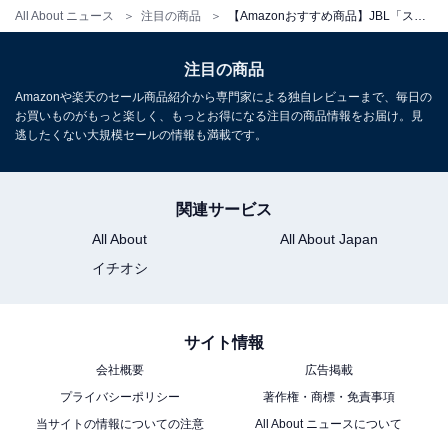
All About ニュース
注目の商品
【Amazonおすすめ商品】JBL「スピーカー」は車のシートにも収まるサイズ感
注目の商品
Amazonや楽天のセール商品紹介から専門家による独自レビューまで、毎日の
お買いものがもっと楽しく、もっとお得になる注目の商品情報をお届け。見
逃したくない大規模セールの情報も満載です。
関連サービス
All About
All About Japan
イチオシ
「プライム会員」なら便利でお得な特典が全部使
い放題！
サイト情報
Amazonプライムは、月額600円（税込）または年間
会社概要
広告掲載
5900円（税込）で、多彩な特典を提供する会員制プログ
プライバシーポリシー
著作権・商標・免責事項
当サイトの情報についての注意
All About ニュースについて
ラムです。