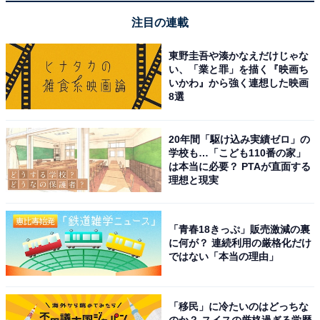
Amazonで見る
注目の連載
東野圭吾や湊かなえだけじゃな
JBL「FLIP6‎」
い、「業と罪」を描く『映画ち
いかわ』から強く連想した映画
8選
JBL「‎CHARGE5」
20年間「駆け込み実績ゼロ」の
学校も…「こども110番の家」
は本当に必要？ PTAが直面する
理想と現実
「青春18きっぷ」販売激減の裏
JBL CHARGE5 Bluetoothスピーカー 2ウェイ・スピーカ
に何が？ 連続利用の厳格化だけ
ー構成/USB C充電/IP67防塵防水/パッシブラジエーター搭
ではない「本当の理由」
載/ポータブル/2021年モデル ブルー JBLCHARGE5BLU
Amazonで見る
「移民」に冷たいのはどっちな
のか？ スイスの厳格過ぎる学歴