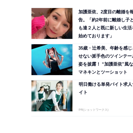
加護亜依、2度目の離婚を
告。「約2年前に離婚し子
も達２人と既に新しい生活
始めております」
35歳・辻希美、年齢を感じ
せない派手色のツインテー
姿を披露！ “加護亜依”風
マネキンとツーショット
明日働ける単発バイト求人
イト
PR(ショットワークス)