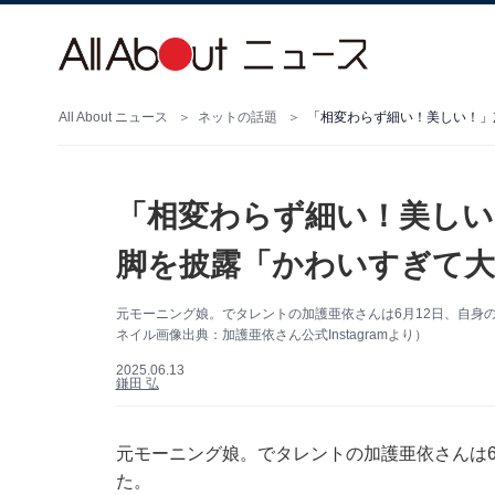
All About ニュース
ネットの話題
「相変わらず細い！美しい！」
「相変わらず細い！美しい
脚を披露「かわいすぎて大
元モーニング娘。でタレントの加護亜依さんは6月12日、自身のI
ネイル画像出典：加護亜依さん公式Instagramより）
2025.06.13
鎌田 弘
元モーニング娘。でタレントの加護亜依さんは6月1
た。