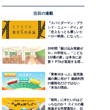
注目の連載
『スパイダーマン：ブラ
ンド・ニュー・デイ』が
「史上もっとも優しいヒ
ーロー映画」になった理
由。予習したい作品は？
20年間「駆け込み実績ゼ
ロ」の学校も…「こども
110番の家」は本当に必
要？ PTAが直面する理想
と現実
「青春18きっぷ」販売激
減の裏に何が？ 連続利用
の厳格化だけではない
「本当の理由」
「移民」に冷たいのはど
っちなのか？ スイスの厳
格過ぎる学歴選別と、日