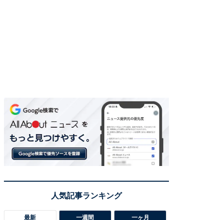
最新
一週間
一ヶ月