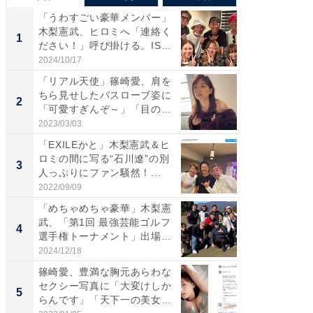
「うわすごい豪華メンバー」
「さす
木梨憲武、ヒロミへ「連絡く
は」高
1
1
ださい！」呼び掛ける。IS
災地を
S...
「カ...
2024/10/17
2026/08/0
「リアル天使」篠崎愛、肩を
「女の
ちら見せしたバスローブ姿に
介、バ
2
2
「可愛すぎんぞ～」「目の表
らのプレ
情...
愛...
2023/03/03
2026/08/0
「EXILEかと」木梨憲武＆ヒ
「脚が
ロミの間に写る“石川遼”の別
横川尚
3
3
人っぷりにファン騒然！...
ムキな姿
刃...
2022/09/09
2026/08/0
「めちゃめちゃ豪華」木梨憲
「え、
武、「第1回 最強芸能ゴルフ
芸人、2
4
4
選手権トーナメント」出場
エットに
メ...
2024/12/18
2026/08/0
篠崎愛、豊満な胸元あらわな
「脳がバ
セクシー写真に「大変けしか
装姿が話
5
5
らんです」「天下一の美女で
のお父さ