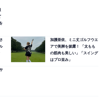
報
ど
を
さ
加護亜依、ミニ丈ゴルフウエ
ル
アで美脚を披露！ 「太もも
な
の筋肉も美しい」「スイング
はプロ並み」
サ