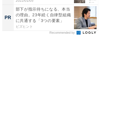
す...
2022/01/05
2026/08/0
部下が指示待ちになる、本当
GOETH
の理由。23年続く自律型組織
を組み
PR
PR
に共通する「3つの要素」
ビズヒント
FINCHI o
Recommended by