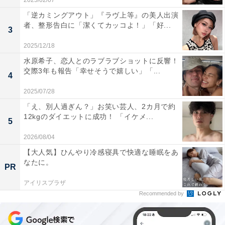
2025/02/07
「逆カミングアウト」『ラヴ上等』の美人出演
者、整形告白に「潔くてカッコよ！」「好...
3
2025/12/18
水原希子、恋人とのラブラブショットに反響！
交際3年も報告「幸せそうで嬉しい」「...
4
2025/07/28
「え、別人過ぎん？」お笑い芸人、2カ月で約
12kgのダイエットに成功！ 「イケメ...
5
2026/08/04
【大人気】ひんやり冷感寝具で快適な睡眠をあ
なたに。
PR
アイリスプラザ
Recommended by