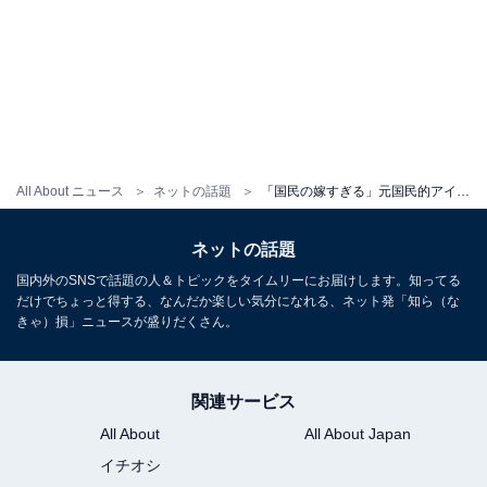
All About ニュース
ネットの話題
「国民の嫁すぎる」元国民的アイドル、手料理を披露！ 「これで白米いけます」「レシピ本が出せるね」
ネットの話題
国内外のSNSで話題の人＆トピックをタイムリーにお届けします。知ってる
だけでちょっと得する、なんだか楽しい気分になれる、ネット発「知ら（な
きゃ）損」ニュースが盛りだくさん。
関連サービス
All About
All About Japan
イチオシ