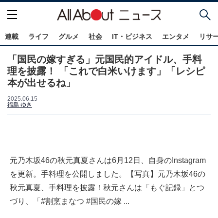
連載
ライフ
グルメ
社会
IT・ビジネス
エンタメ
リサ
「国民の嫁すぎる」元国民的アイドル、手料
理を披露！ 「これで白米いけます」「レシピ
本が出せるね」
2025.06.15
福島 ゆき
元乃木坂46の秋元真夏さんは6月12日、自身のInstagram
を更新。手料理を公開しました。【写真】元乃木坂46の
秋元真夏、手料理を披露！秋元さんは「もぐ記録」とつ
づり、「#割烹まなつ #国民の嫁 ...