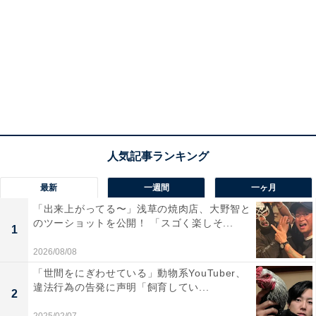
最新
一週間
一ヶ月
「出来上がってる〜」浅草の焼肉店、大野智と
のツーショットを公開！ 「スゴく楽しそ...
1
2026/08/08
「世間をにぎわせている」動物系YouTuber、
違法行為の告発に声明「飼育してい...
2