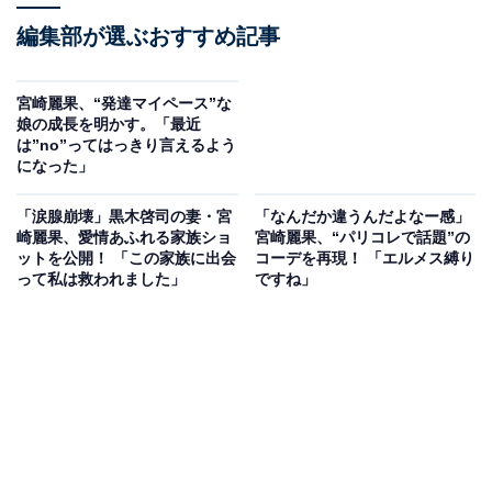
編集部が選ぶおすすめ記事
宮崎麗果、“発達マイペース”な
娘の成長を明かす。「最近
は”no”ってはっきり言えるよう
になった」
「涙腺崩壊」黒木啓司の妻・宮
「なんだか違うんだよなー感」
崎麗果、愛情あふれる家族ショ
宮崎麗果、“パリコレで話題”の
ットを公開！ 「この家族に出会
コーデを再現！ 「エルメス縛り
って私は救われました」
ですね」