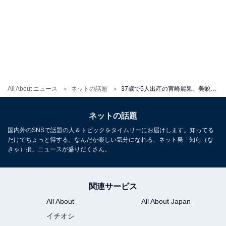
All About ニュース
ネットの話題
37歳で5人出産の宮崎麗果、美貌披露に「5人も産んだとは思えないプロポーション」「宇多田さんに似てる」反響
ネットの話題
国内外のSNSで話題の人＆トピックをタイムリーにお届けします。知ってる
だけでちょっと得する、なんだか楽しい気分になれる、ネット発「知ら（な
きゃ）損」ニュースが盛りだくさん。
関連サービス
All About
All About Japan
イチオシ