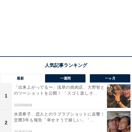
最新
一週間
一ヶ月
「出来上がってる〜」浅草の焼肉店、大野智と
のツーショットを公開！ 「スゴく楽しそ...
1
2026/08/08
水原希子、恋人とのラブラブショットに反響！
交際3年も報告「幸せそうで嬉しい」「...
2