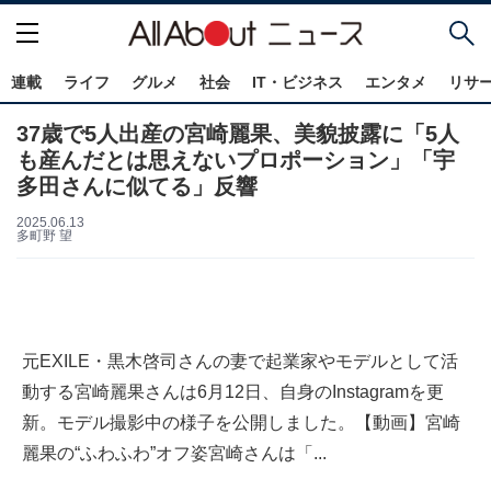
連載
ライフ
グルメ
社会
IT・ビジネス
エンタメ
リサ
37歳で5人出産の宮崎麗果、美貌披露に「5人
も産んだとは思えないプロポーション」「宇
多田さんに似てる」反響
2025.06.13
多町野 望
元EXILE・黒木啓司さんの妻で起業家やモデルとして活
動する宮崎麗果さんは6月12日、自身のInstagramを更
新。モデル撮影中の様子を公開しました。【動画】宮崎
麗果の“ふわふわ”オフ姿宮崎さんは「...