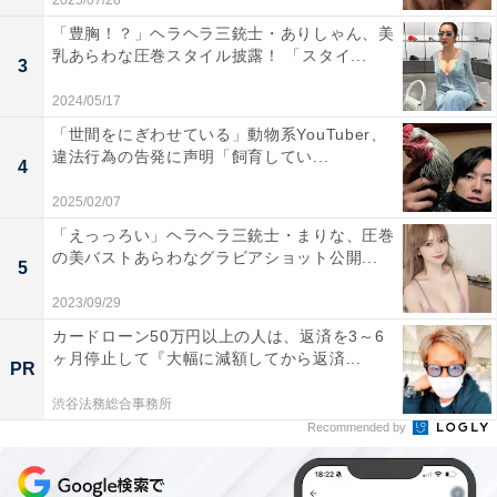
2025/07/28
「豊胸！？」ヘラヘラ三銃士・ありしゃん、美
乳あらわな圧巻スタイル披露！ 「スタイ...
3
2024/05/17
「世間をにぎわせている」動物系YouTuber、
違法行為の告発に声明「飼育してい...
4
2025/02/07
「えっっろい」ヘラヘラ三銃士・まりな、圧巻
の美バストあらわなグラビアショット公開...
5
2023/09/29
カードローン50万円以上の人は、返済を3～6
ヶ月停止して『大幅に減額してから返済...
PR
渋谷法務総合事務所
Recommended by