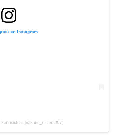
 post on Instagram
kanosisters (@kano_sisters007)