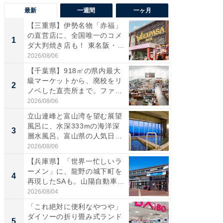
最新
一週間
一ヶ月
【三重県】伊勢名物「赤福」
【兵庫
の直営店に、全国唯一のコメ
ーメン
1
1
ダ大判焼き店も！ 東名阪・
再現した
伊...
道...
2026/08/06
2026/08/0
【千葉県】918㎡の県内最大
【三重
級マーケットから、廃校をリ
「鈴鹿天
2
2
ノベした直売所まで。ファ
は100
ー...
2026/08/06
2026/08/0
立山連峰と富山湾を望む展望
ステラ
風呂に、水深333mの海洋深
詰め放題
3
3
層水風呂。富山県の人気日
00円で「
帰...
2026/08/06
2026/08/0
【兵庫県】「世界一忙しいラ
「ミニオ
ーメン」に、龍野の城下町を
ッグ！ 
4
4
再現したSAも。山陽自動車
ど、夏限
道...
2026/08/04
2026/08/0
「これ絶対に便利なやつや」
【埼玉
ダイソーの折り畳み式ランド
「行田天
5
5