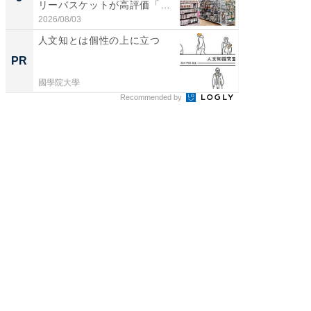
リーバスケットが高評価「使
は和の
わ...
が...
2026/08/03
2026/08/0
人文知とは個性の上に立つ
森永乳
「太り
PR
PR
のカギ
國學院大學
森永乳業
Recommended by