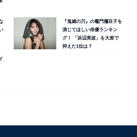
深
な
『鬼滅の刃』の竈門禰豆子を
い
演じてほしい俳優ランキン
グ！ 「浜辺美波」を大差で
抑えた1位は？
イ