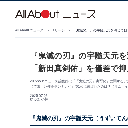
All About ニュース
リサーチ
『鬼滅の刃』の宇髄天元を演じてほ
『鬼滅の刃』の宇髄天元を
「新田真剣佑」を僅差で抑
All About ニュース編集部は「『鬼滅の刃』実写化」に関
じてほしい俳優ランキング」で1位に選ばれたのは？（サムネイル画
2025.07.03
ゆるま 小林
『鬼滅の刃』の宇髄天元（うずいてん