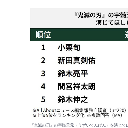
『鬼滅の刃』の宇髄天元（うずいてんげん）を演じて