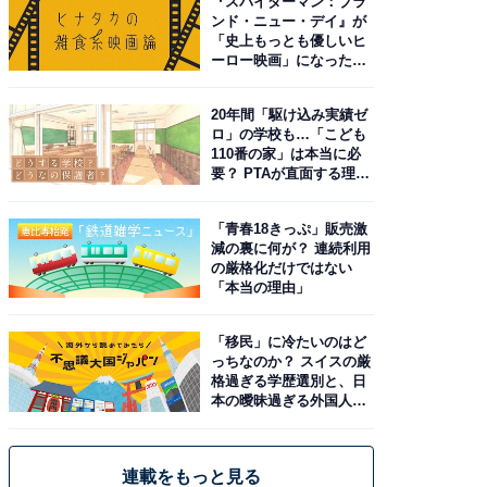
『スパイダーマン：ブラ
ンド・ニュー・デイ』が
「史上もっとも優しいヒ
ーロー映画」になった理
由。予習したい作品は？
20年間「駆け込み実績ゼ
ロ」の学校も…「こども
110番の家」は本当に必
要？ PTAが直面する理想
と現実
「青春18きっぷ」販売激
減の裏に何が？ 連続利用
の厳格化だけではない
「本当の理由」
「移民」に冷たいのはど
っちなのか？ スイスの厳
格過ぎる学歴選別と、日
本の曖昧過ぎる外国人政
策
連載をもっと見る