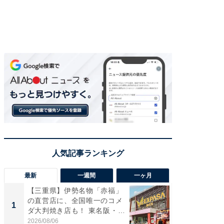
最新
一週間
一ヶ月
【三重県】伊勢名物「赤福」
【兵庫
の直営店に、全国唯一のコメ
ーメン
1
1
ダ大判焼き店も！ 東名阪・
再現した
伊...
道...
2026/08/06
2026/08/0