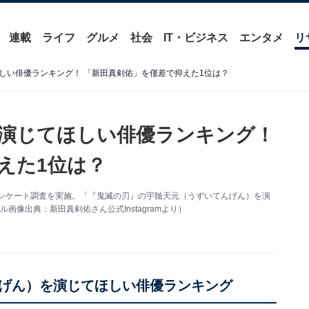
連載
ライフ
グルメ
社会
IT・ビジネス
エンタメ
リ
しい俳優ランキング！ 「新田真剣佑」を僅差で抑えた1位は？
演じてほしい俳優ランキング！
えた1位は？
するアンケート調査を実施。「『鬼滅の刃』の宇髄天元（うずいてんげん）を演
像出典：新田真剣佑さん公式Instagramより）
げん）を演じてほしい俳優ランキング