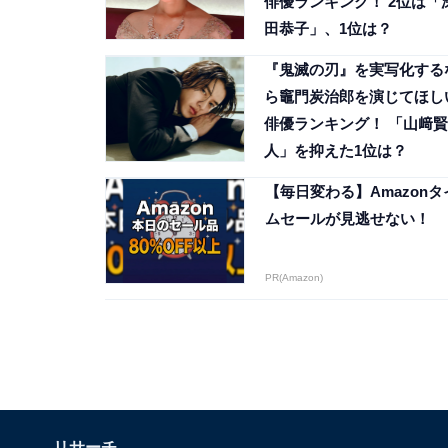
俳優ランキング！ 2位は「
田恭子」、1位は？
『鬼滅の刃』を実写化する
ら竈門炭治郎を演じてほし
俳優ランキング！ 「山﨑賢
人」を抑えた1位は？
【毎日変わる】Amazonタ
ムセールが見逃せない！
PR(Amazon)
リサーチ