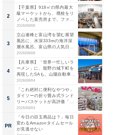
【千葉県】918㎡の県内最大
【三重
級マーケットから、廃校をリ
「鈴鹿天
2
2
ノベした直売所まで。ファ
は100
ー...
2026/08/06
2026/08/0
立山連峰と富山湾を望む展望
ステラ
風呂に、水深333mの海洋深
詰め放題
3
3
層水風呂。富山県の人気日
00円で「
帰...
2026/08/06
2026/08/0
【兵庫県】「世界一忙しいラ
「ミニオ
ーメン」に、龍野の城下町を
ッグ！ 
4
4
再現したSAも。山陽自動車
ど、夏限
道...
2026/08/04
2026/08/0
「これ絶対に便利なやつや」
【埼玉
ダイソーの折り畳み式ランド
「行田天
5
5
リーバスケットが高評価「使
は和の
わ...
が...
2026/08/03
2026/08/0
「今日の目玉商品は？」毎日
「え、
変わるAmazonタイムセール
の？」8
PR
PR
が見逃せない
場！Ama