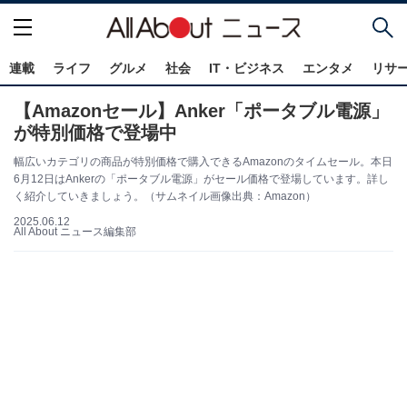
連載
ライフ
グルメ
社会
IT・ビジネス
エンタメ
リサ
【Amazonセール】Anker「ポータブル電源」
が特別価格で登場中
幅広いカテゴリの商品が特別価格で購入できるAmazonのタイムセール。本日
6月12日はAnkerの「ポータブル電源」がセール価格で登場しています。詳し
く紹介していきましょう。（サムネイル画像出典：Amazon）
2025.06.12
All About ニュース編集部