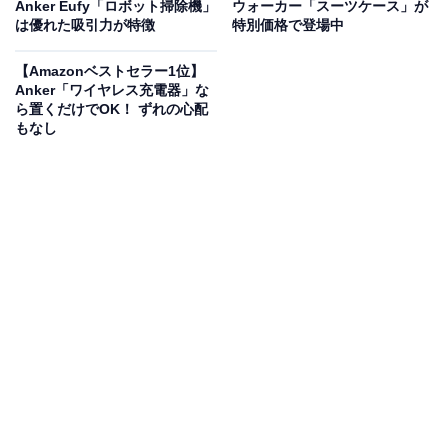
HyperFlash技術を搭載
し、フル充電までわずか58分と
Anker Eufy「ロボット掃除機」
ウォーカー「スーツケース」が
は優れた吸引力が特徴
特別価格で登場中
いう圧倒的スピード。家庭用と同等の
定格1500W出力
で、最大2000Wの電力消費にも対応
できるパワフル仕様
【Amazonベストセラー1位】
です。
Anker「ワイヤレス充電器」な
ら置くだけでOK！ ずれの心配
もなし
本体は従来モデルより約15％コンパクトで、持ち運びや
すさが向上。折りたたみ式の100WソーラーパネルはA3
サイズに収まり、重さも従来比約25％軽量になっていま
す。
100％満充電での長期保管も可能
なので、防災備蓄
にもぴったりです。
ユーザーからは「充電がとにかく早い」「ソーラーパネ
ルが軽くて使いやすい」という声があがっています。キ
ャンプや車中泊を楽しむ人や、防災対策をしっかり整え
たい人は、購入を検討してみてもよいかもしれません。