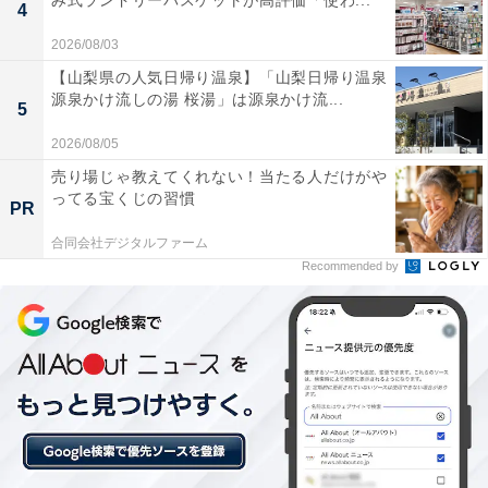
み式ランドリーバスケットが高評価「使わ...
4
2026/08/03
【山梨県の人気日帰り温泉】「山梨日帰り温泉
源泉かけ流しの湯 桜湯」は源泉かけ流...
5
2026/08/05
売り場じゃ教えてくれない！当たる人だけがや
ってる宝くじの習慣
PR
Anker PowerPort III 3-Port 65W Pod ブラック
合同会社デジタルファーム
Amazonで見る
Recommended by
Anker「Nano USB-C & HDMI ケーブル」