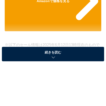
Amazonで価格を見る
※以下のセール情報は2025年6月12日13時現在のもので
す。値段の変更、売り切れの場合もあります。
続きを読む
※本記事で紹介している商品の購入やサービスの利用により、売上の一部が
オールアバウトに還元されることがあります。
Ankerの「ポータブル電源」が35％オフで登場！