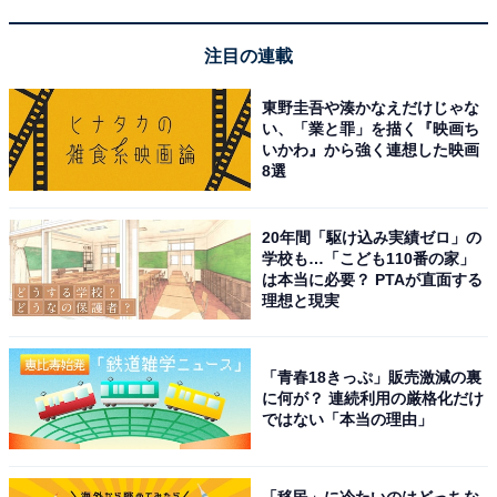
注目の連載
東野圭吾や湊かなえだけじゃな
い、「業と罪」を描く『映画ち
Anker Nano USB-C & HDMI ケーブル (4K, 高耐久ナイロ
いかわ』から強く連想した映画
ン, 140W) 0.9m
8選
Amazonで見る
20年間「駆け込み実績ゼロ」の
学校も…「こども110番の家」
Anker「Soundcore Liberty 5」
は本当に必要？ PTAが直面する
理想と現実
「青春18きっぷ」販売激減の裏
に何が？ 連続利用の厳格化だけ
ではない「本当の理由」
Anker Soundcore Liberty 5 ディープブルー
「移民」に冷たいのはどっちな