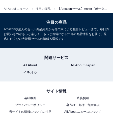
All About ニュース
注目の商品
【Amazonセール】Anker「ポータブル電源」が特別価格で登場中
Anker「MagGo Power Bank」
注目の商品
Amazonや楽天のセール商品紹介から専門家による独自レビューまで、毎日の
お買いものがもっと楽しく、もっとお得になる注目の商品情報をお届け。見
逃したくない大規模セールの情報も満載です。
関連サービス
All About
All About Japan
イチオシ
Anker MagGo Power Bank (10000mAh, Slim) ブラック
Amazonで見る
サイト情報
会社概要
広告掲載
プライバシーポリシー
著作権・商標・免責事項
当サイトの情報についての注意
All About ニュースについて