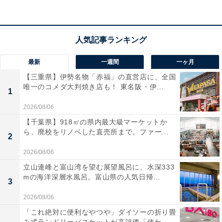
最新
一週間
一ヶ月
【三重県】伊勢名物「赤福」の直営店に、全国
唯一のコメダ大判焼き店も！ 東名阪・伊...
1
2026/08/06
【千葉県】918㎡の県内最大級マーケットか
ら、廃校をリノベした直売所まで。ファー...
2
2026/08/06
【あわせて買いたい】Ankerの人気商品5選
立山連峰と富山湾を望む展望風呂に、水深333
mの海洋深層水風呂。富山県の人気日帰...
3
Anker「PowerPort III」
2026/08/06
「これ絶対に便利なやつや」ダイソーの折り畳