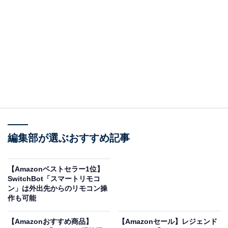
【1056Whポータブル電源 & 100Wソーラーパネルセッ
ト】Solix C1000 & PS100 Compact 58分充電 (ダークグ
レー)
Amazonで見る
編集部が選ぶおすすめ記事
Ankerのポータブル電源「Solix C1000 Portable Power
Station」とソーラーパネル「Solix PS100 Compact
【Amazonベストセラー1位】
Portable Solar Panel」のセットは現在35％オフの特別価
SwitchBot「スマートリモコ
格・税込9万4899円で購入することが可能です。
ン」は外出先からのリモコン操
作も可能
この商品のおすすめポイントは？
【Amazonおすすめ商品】
【Amazonセール】レジェンド