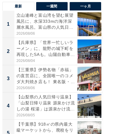
最新
一週間
一ヶ月
立山連峰と富山湾を望む展望
【兵庫
風呂に、水深333mの海洋深
ーメン
1
1
層水風呂。富山県の人気日
再現した
帰...
道...
2026/08/06
2026/08/0
【兵庫県】「世界一忙しいラ
【三重
ーメン」に、龍野の城下町を
「鈴鹿天
2
2
再現したSAも。山陽自動車
は100
道...
2026/08/04
2026/08/0
【三重県】伊勢名物「赤福」
「ミニオ
の直営店に、全国唯一のコメ
ッグ！ 
3
3
ダ大判焼き店も！ 東名阪・
ど、夏限
伊...
2026/08/06
2026/08/0
【山梨県の人気日帰り温泉】
【埼玉
「山梨日帰り温泉 源泉かけ流
「行田天
4
4
しの湯 桜湯」は源泉かけ流...
は和の
が...
2026/08/05
2026/08/0
【千葉県】918㎡の県内最大
【石川
級マーケットから、廃校をリ
湯】「天
5
5