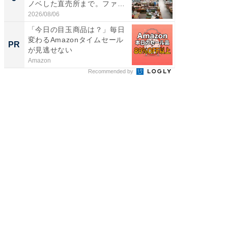
ノベした直売所まで。ファ
賀ゆめ
ー...
お...
2026/08/06
2026/08/0
「今日の目玉商品は？」毎日
特別な名
変わるAmazonタイムセール
で選ぶR
PR
PR
が見逃せない
Amazon
ReFa GIN
Recommended by