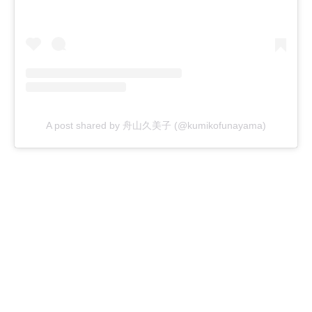
A post shared by 舟山久美子 (@kumikofunayama)