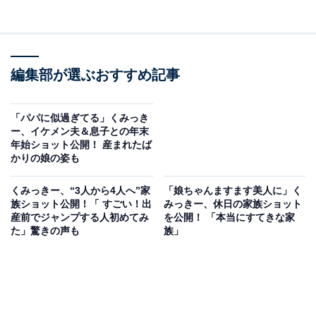
編集部が選ぶおすすめ記事
「パパに似過ぎてる」くみっき
ー、イケメン夫＆息子との年末
年始ショット公開！ 産まれたば
かりの娘の姿も
くみっきー、“3人から4人へ”家
「娘ちゃんますます美人に」く
族ショット公開！「 すごい！出
みっきー、休日の家族ショット
産前でジャンプする人初めてみ
を公開！ 「本当にすてきな家
た」驚きの声も
族」