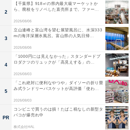
【千葉県】918㎡の県内最大級マーケットか
ら、廃校をリノベした直売所まで。ファー...
2
2026/08/06
立山連峰と富山湾を望む展望風呂に、水深333
mの海洋深層水風呂。富山県の人気日帰...
3
2026/08/06
「1000円には見えなかった」スタンダードプ
ロダクツのリュックが「高見えする」の...
4
2026/08/03
「これ絶対に便利なやつや」ダイソーの折り畳
み式ランドリーバスケットが高評価「使わ...
5
2026/08/03
コンビニで買うのは損！たばこ税なしの新型タ
バコが爆売れ中
PR
株式会社HAL