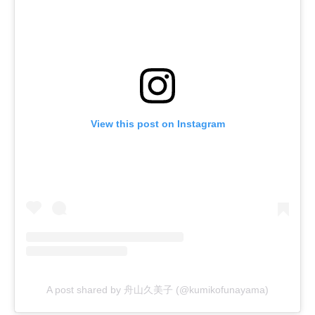
View this post on Instagram
A post shared by 舟山久美子 (@kumikofunayama)