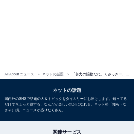
All About ニュース
ネットの話題
「努力の賜物だね」くみっきー、マイナス8キロのダイエットに成功！ 「素敵です」「参考にします」
ネットの話題
国内外のSNSで話題の人＆トピックをタイムリーにお届けします。知ってる
だけでちょっと得する、なんだか楽しい気分になれる、ネット発「知ら（な
きゃ）損」ニュースが盛りだくさん。
関連サービス