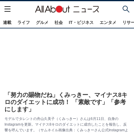
連載
ライフ
グルメ
社会
IT・ビジネス
エンタメ
リサ
「努力の賜物だね」くみっきー、マイナス8キ
ロのダイエットに成功！ 「素敵です」「参考
にします」
モデルでタレントの舟山久美子（くみっきー）さんは6月11日、自身の
Instagramを更新。マイナス8キロのダイエットに成功したことを報告し、反
響を呼んでいます。（サムネイル画像出典：くみっきーさん公式Instagramよ