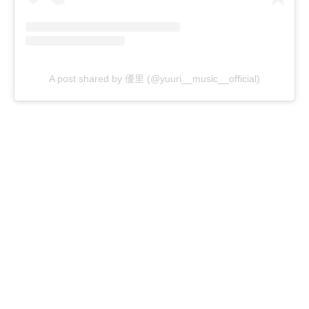
A post shared by 優里 (@yuuri__music__official)