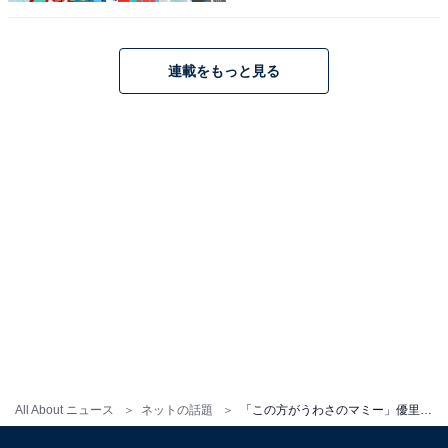
連載をもっと見る
All About ニュース
ネットの話題
「この方がうわさのマミー」優里、祖母との顔出しツーショット公開！ 「若過ぎッ」「なんかホッコリ」