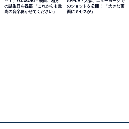
～！」YOASOBI・幾田、相方
APPLE・大森、ニューヨークで
の誕生日を祝福 「これからも最
のショットを公開！ 「大きな画
高の音楽聴かせてください」
面にミセスが」