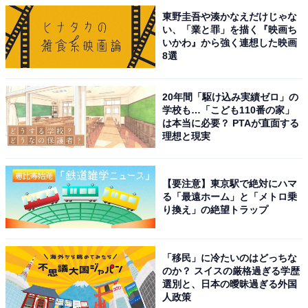
東野圭吾や湊かなえだけじゃな
い、「業と罪」を描く『映画ち
いかわ』から強く連想した映画
8選
20年間「駆け込み実績ゼロ」の
学校も…「こども110番の家」
は本当に必要？ PTAが直面する
理想と現実
【要注意】東京駅で絶対にハマ
る「最遠ホーム」と「メトロ乗
り換え」の絶望トラップ
「移民」に冷たいのはどっちな
のか？ スイスの厳格過ぎる学歴
選別と、日本の曖昧過ぎる外国
人政策