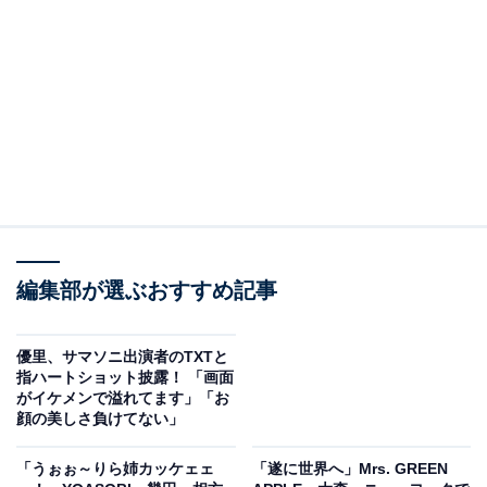
編集部が選ぶおすすめ記事
優里、サマソニ出演者のTXTと
指ハートショット披露！ 「画面
がイケメンで溢れてます」「お
顔の美しさ負けてない」
「うぉぉ～りら姉カッケェェ
「遂に世界へ」Mrs. GREEN