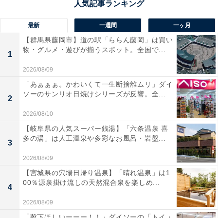
最新
一週間
一ヶ月
【群馬県藤岡市】道の駅「ららん藤岡」は買い
物・グルメ・遊びが揃うスポット。全国で...
1
2026/08/09
「あぁぁぁ。かわいくて一生断捨離ムリ」ダイ
ソーのサンリオ日焼けシリーズが反響。全...
2
2026/08/10
【岐阜県の人気スーパー銭湯】「六条温泉 喜
多の湯」は人工温泉や多彩なお風呂・岩盤...
3
2026/08/09
【宮城県の穴場日帰り温泉】「晴れ温泉」は1
00％源泉掛け流しの天然混合泉を楽しめ...
4
2026/08/09
「靴下ほしいーーー！！」ダイソーの「トイ・