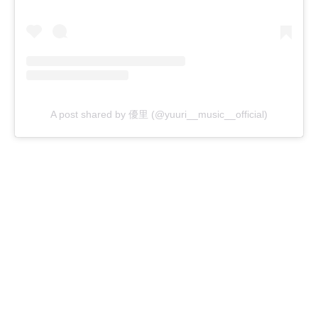
A post shared by 優里 (@yuuri__music__official)