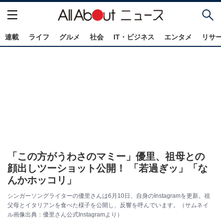
連載
ライフ
グルメ
社会
IT・ビジネス
エンタメ
リサ
「この方がうわさのマミー」優里、祖母との
顔出しツーショット公開！ 「若過ぎッ」「な
んかホッコリ」
シンガーソングライターの優里さんは6月10日、自身のInstagramを更新。祖
父母とイタリアンを食べた様子を公開し、反響を呼んでいます。（サムネイ
ル画像出典：優里さん公式Instagramより）