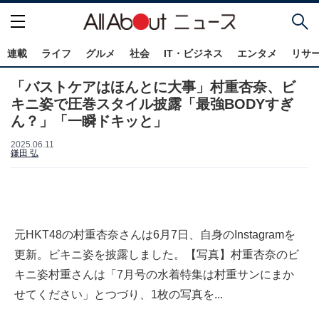
連載
ライフ
グルメ
社会
IT・ビジネス
エンタメ
リサ
「バストケアはほんとに大事」村重杏奈、ビ
キニ姿で圧巻スタイル披露「最強BODYすぎ
ん？」「一瞬ドキッと」
2025.06.11
鎌田 弘
元HKT48の村重杏奈さんは6月7日、自身のInstagramを
更新。ビキニ姿を披露しました。【写真】村重杏奈のビ
キニ姿村重さんは「7月号の水着特集は村重サンにまか
せてください」とつづり、1枚の写真を...