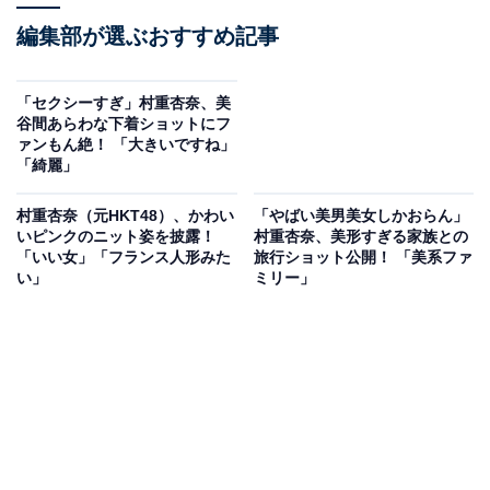
編集部が選ぶおすすめ記事
「セクシーすぎ」村重杏奈、美
谷間あらわな下着ショットにフ
ァンもん絶！ 「大きいですね」
「綺麗」
村重杏奈（元HKT48）、かわい
「やばい美男美女しかおらん」
いピンクのニット姿を披露！
村重杏奈、美形すぎる家族との
「いい女」「フランス人形みた
旅行ショット公開！ 「美系ファ
い」
ミリー」