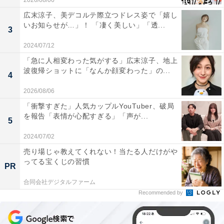
2026/08/06
広末涼子、美デコルテ際立つドレス姿で「嬉し
いお知らせが…」！ 「凄く美しい」「透...
3
2024/07/12
「急に人相変わった気がする」広末涼子、地上
波復帰ショットに「なんか顔変わった」の...
4
2026/08/06
「衝撃すぎた」人気カップルYouTuber、破局
を報告「表情が心配すぎる」「声が...
5
2024/07/02
売り場じゃ教えてくれない！当たる人だけがや
ってる宝くじの習慣
PR
合同会社デジタルファーム
Recommended by