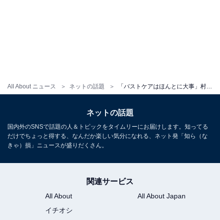
All About ニュース
ネットの話題
「バストケアはほんとに大事」村重杏奈、ビキニ姿で圧巻スタイル披露「最強BODYすぎん？」「一瞬ドキッと」
ネットの話題
国内外のSNSで話題の人＆トピックをタイムリーにお届けします。知ってる
だけでちょっと得する、なんだか楽しい気分になれる、ネット発「知ら（な
きゃ）損」ニュースが盛りだくさん。
関連サービス
All About
All About Japan
イチオシ