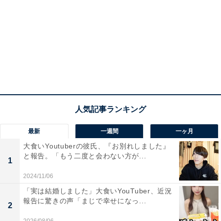
最新
一週間
一ヶ月
大食いYoutuberの彼氏、『お別れしました』
と報告。「もう二度と会わない方が...
1
2024/11/06
「実は結婚しました」大食いYouTuber、近況
報告に驚きの声「まじで幸せになっ...
2