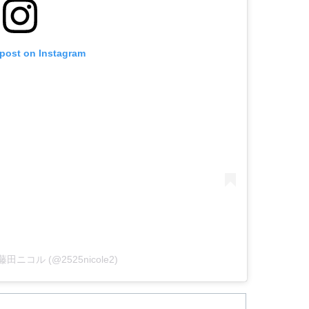
 post on Instagram
by 藤田ニコル (@2525nicole2)