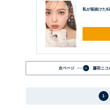
私が垢抜けた8
次ページ
藤田ニコ
1