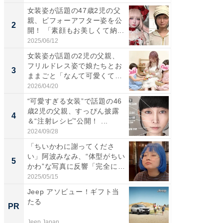
女装姿が話題の47歳2児の父
「女の
親、ビフォーアフター姿を公
介、バ
2
2
開！ 「素顔もお美しくて納...
らのプレ
愛...
2025/06/12
2026/08/0
女装姿が話題の2児の父親、
「好感
フリルドレス姿で娘たちとお
や、“マ
3
3
ままごと「なんて可愛くて平
画変更
和...
財...
2026/04/20
2026/07/3
“可愛すぎる女装”で話題の46
「脚が
歳2児の父親、すっぴん披露
横川尚
4
4
＆“注射レシピ”公開！ ...
ムキな姿
刃...
2024/09/28
2026/08/0
「ちいかわに謝ってくださ
「2人と
い」阿波みなみ、“体型がちい
團十郎
5
5
かわ”な写真に反響「完全に
「後ろ
一...
「...
2025/05/15
2026/08/0
Jeep アソビュー！ギフト当
【大人
たる
で快適
PR
PR
Jeep Japan
アイリス