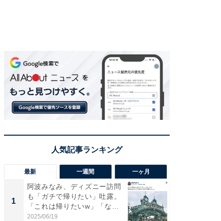
最新
一週間
一ヶ月
阿波みなみ、ディズニー訪問
「さす
も「ガチで帰りたい」吐露。
は」高
1
1
「これは帰りたいw」「なん
災地を
ち...
「カ...
2025/06/19
2026/08/0