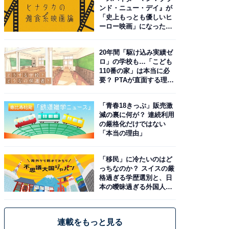
ンド・ニュー・デイ』が
「史上もっとも優しいヒ
ーロー映画」になった理
由。予習したい作品は？
20年間「駆け込み実績ゼ
ロ」の学校も…「こども
110番の家」は本当に必
要？ PTAが直面する理想
と現実
「青春18きっぷ」販売激
減の裏に何が？ 連続利用
の厳格化だけではない
「本当の理由」
「移民」に冷たいのはど
っちなのか？ スイスの厳
格過ぎる学歴選別と、日
本の曖昧過ぎる外国人政
策
連載をもっと見る