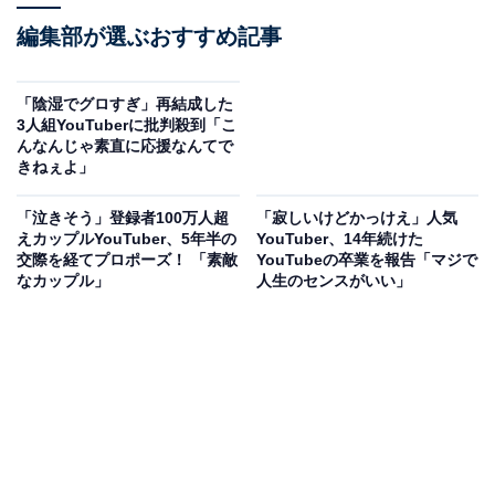
編集部が選ぶおすすめ記事
「陰湿でグロすぎ」再結成した
3人組YouTuberに批判殺到「こ
んなんじゃ素直に応援なんてで
きねぇよ」
「泣きそう」登録者100万人超
「寂しいけどかっけえ」人気
えカップルYouTuber、5年半の
YouTuber、14年続けた
交際を経てプロポーズ！ 「素敵
YouTubeの卒業を報告「マジで
なカップル」
人生のセンスがいい」