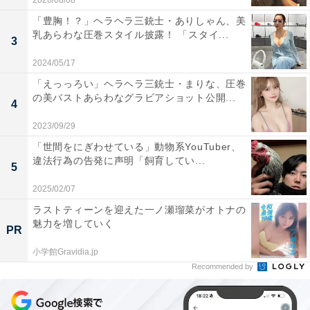
2026/08/08
「豊胸！？」ヘラヘラ三銃士・ありしゃん、美
乳あらわな圧巻スタイル披露！ 「スタイ...
3
2024/05/17
「えっっろい」ヘラヘラ三銃士・まりな、圧巻
の美バストあらわなグラビアショット公開...
4
2023/09/29
「世間をにぎわせている」動物系YouTuber、
違法行為の告発に声明「飼育してい...
5
2025/02/07
ラストティーンを迎えた一ノ瀬瑠菜がオトナの
魅力を増していく
PR
小学館Gravidia.jp
Recommended by