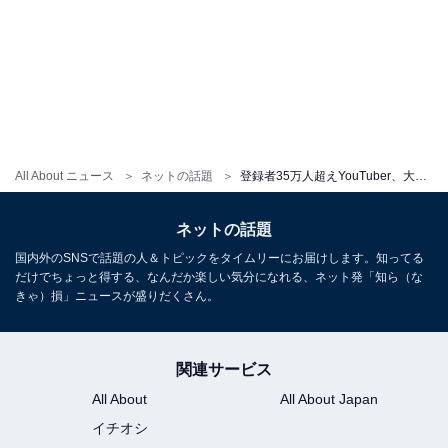
All About ニュース
ネットの話題
登録者35万人超えYouTuber、大手事務所と契約寸前だった過去を明かす。「本当に厳しい世界」
ネットの話題
国内外のSNSで話題の人＆トピックをタイムリーにお届けします。知ってる
だけでちょっと得する、なんだか楽しい気分になれる、ネット発「知ら（な
きゃ）損」ニュースが盛りだくさん。
関連サービス
All About
All About Japan
イチオシ