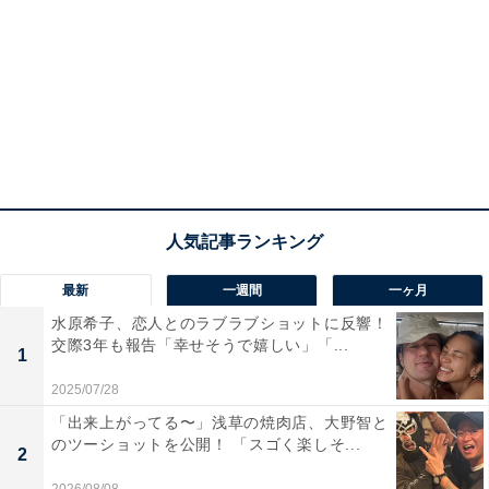
最新
一週間
一ヶ月
水原希子、恋人とのラブラブショットに反響！
交際3年も報告「幸せそうで嬉しい」「...
1
2025/07/28
「出来上がってる〜」浅草の焼肉店、大野智と
のツーショットを公開！ 「スゴく楽しそ...
2