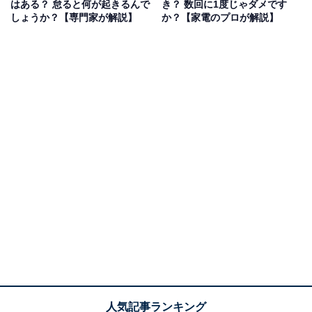
はある？ 怠ると何が起きるんで
き？ 数回に1度じゃダメです
などにダメージを与えてしまう可能性があるため、基本
しょうか？【専門家が解説】
か？【家電のプロが解説】
的に金属製のものを使うことはできません。
また、電子レンジはマイクロ波を食品に当てることで水
分に振動を与え、摩擦熱で加熱しています。金属には自
由に動ける電子が多いため、マイクロ波が当たると電子
が飛び出し、放電をすることも。これが火花の正体で、
レンジ内にダメージを与えたり、火災の原因になること
もあります。万一火花が起きてしまった場合など、心配
な方は一度メーカーに相談するといいかもしれません。