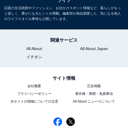
ライフ
で、ライフスタイルに合わせた選び方や、上手な採
話題の生活雑貨やファッション、お出かけスポット情報など、暮らしがもっ
り入れ方の提案も行っており、テレビ出演も多数。
と楽しく、豊かになるヒントが満載。編集部が独自調査した、気になる他人
のライフスタイル事情も公開しています。
次ページ
電子レンジの寿命は何年くらい？
関連サービス
All About
All About Japan
イチオシ
サイト情報
会社概要
広告掲載
プライバシーポリシー
著作権・商標・免責事項
当サイトの情報についての注意
All About ニュースについて