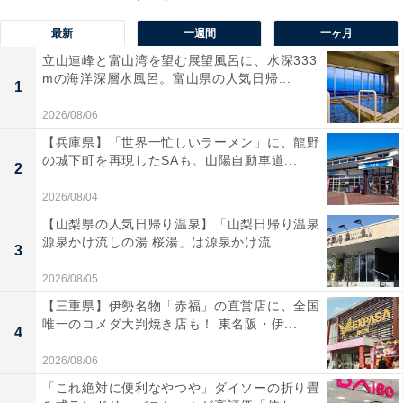
最新
一週間
一ヶ月
立山連峰と富山湾を望む展望風呂に、水深333
mの海洋深層水風呂。富山県の人気日帰...
1
2026/08/06
【兵庫県】「世界一忙しいラーメン」に、龍野
の城下町を再現したSAも。山陽自動車道...
アルミホイルを使うときの注意点は？
2
2026/08/04
ちなみにアルミホイルはシワにならないようにピンと伸
【山梨県の人気日帰り温泉】「山梨日帰り温泉
ばすなど、正しく使えば火花を起こすことはありませ
源泉かけ流しの湯 桜湯」は源泉かけ流...
3
ん。しかし、シワがあるとスパークを起こすこともある
2026/08/05
ため、「アルミホイルが電子レンジで使える」という認
【三重県】伊勢名物「赤福」の直営店に、全国
識にならないよう気をつけましょう。
唯一のコメダ大判焼き店も！ 東名阪・伊...
4
2026/08/06
またオーブン用のトレイも基本的には金属製のため使え
「これ絶対に便利なやつや」ダイソーの折り畳
ません。しかし、近年はマイクロ波と干渉しない構造の