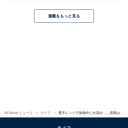
連載をもっと見る
商品を楽天市場で見る
この記事の筆者：
田中 真紀子
白物家電、美容家電の専門家兼ライターとして活
躍。日々発売される新製品をチェックし、製品の紹
All About ニュース
ライフ
電子レンジで加熱中に火花が……原因は？ 使い続けても大丈夫なの？【家電のプロが回答】
介記事やレビュー記事を雑誌やWeb、新聞などで紹
介している。日常的にも話題の新製品を使うこと