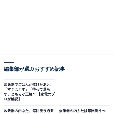
電子レンジで金属を温めてしまった場合に火花が出
ます。電子レンジを使うときはアルミホイルや金属
トレイなどを使用しないようにしましょう。万一火
花が出た場合は、レンジにダメージを与える可能性
もあるので、問題ないと分かるまで使用を控えまし
ょう。
どういうことなのか、以下で詳しく解説します。
※本記事で紹介している商品の購入やサービスの利用により、売上の一部が
編集部が選ぶおすすめ記事
オールアバウトに還元されることがあります。
火花が生じるのは金属を温めてしまったから
炊飯器でごはんが炊けたあと、
「すぐほぐす」「待って蒸ら
す」どちらが正解？ 【家電のプ
電子レンジはマグネトロンと呼ばれる部品からマイクロ
ロが解説】
波を放出しています。このマイクロ波が金属に当たって
しまうと、マイクロ波を不規則に反射し、マグネトロン
炊飯器の内ぶた、毎回洗う必要
炊飯器の内ぶたは毎回洗うべ