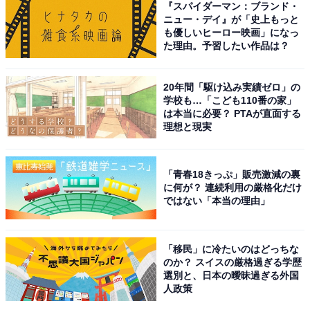
『スパイダーマン：ブランド・
All About ガイドがすすめるレンジ：ハイアール
ニュー・デイ』が「史上もっと
「MRO-F6CA」
も優しいヒーロー映画」になっ
た理由。予習したい作品は？
20年間「駆け込み実績ゼロ」の
学校も…「こども110番の家」
は本当に必要？ PTAが直面する
理想と現実
「青春18きっぷ」販売激減の裏
に何が？ 連続利用の厳格化だけ
ではない「本当の理由」
「移民」に冷たいのはどっちな
のか？ スイスの厳格過ぎる学歴
選別と、日本の曖昧過ぎる外国
人政策
ハイアール「MRO-F6CA」