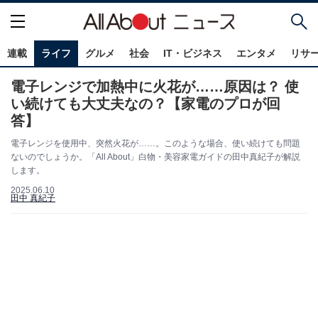
連載
ライフ
グルメ
社会
IT・ビジネス
エンタメ
リサ
電子レンジで加熱中に火花が……原因は？ 使
い続けても大丈夫なの？【家電のプロが回
答】
電子レンジを使用中、突然火花が……。このような場合、使い続けても問題
ないのでしょうか。「All About」白物・美容家電ガイドの田中真紀子が解説
します。
2025.06.10
田中 真紀子