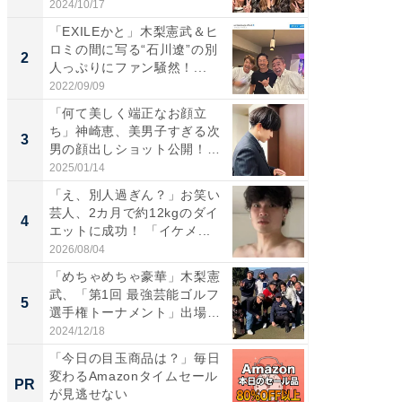
S...
「カ...
2024/10/17
2026/08/0
「EXILEかと」木梨憲武＆ヒ
「女の
ロミの間に写る“石川遼”の別
介、バ
2
2
人っぷりにファン騒然！...
らのプレ
愛...
2022/09/09
2026/08/0
「何て美しく端正なお顔立
「脚が
ち」神崎恵、美男子すぎる次
横川尚
3
3
男の顔出しショット公開！
ムキな姿
「め...
刃...
2025/01/14
2026/08/0
「え、別人過ぎん？」お笑い
「え、
芸人、2カ月で約12kgのダイ
芸人、2
4
4
エットに成功！ 「イケメ...
エットに
2026/08/04
2026/08/0
「めちゃめちゃ豪華」木梨憲
「脳がバ
武、「第1回 最強芸能ゴルフ
装姿が話
5
5
選手権トーナメント」出場
のお父さ
メ...
2024/12/18
2026/08/0
「今日の目玉商品は？」毎日
【西野
変わるAmazonタイムセール
刊『北
PR
PR
が見逃せない
くか』