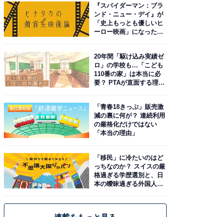
『スパイダーマン：ブラ
ンド・ニュー・デイ』が
「史上もっとも優しいヒ
ーロー映画」になった理
由。予習したい作品は？
20年間「駆け込み実績ゼ
ロ」の学校も…「こども
110番の家」は本当に必
要？ PTAが直面する理想
と現実
「青春18きっぷ」販売激
減の裏に何が？ 連続利用
の厳格化だけではない
「本当の理由」
「移民」に冷たいのはど
っちなのか？ スイスの厳
格過ぎる学歴選別と、日
本の曖昧過ぎる外国人政
策