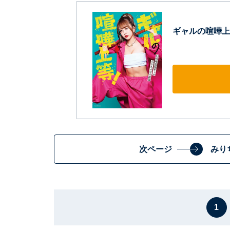
ギャルの喧嘩上
次ページ
みり
1