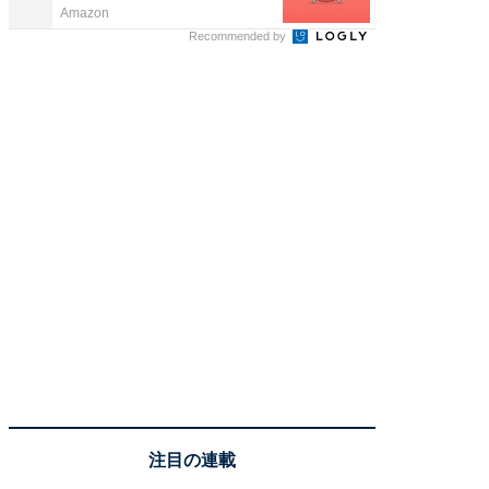
Amazon
FINCHI o
Recommended by
注目の連載