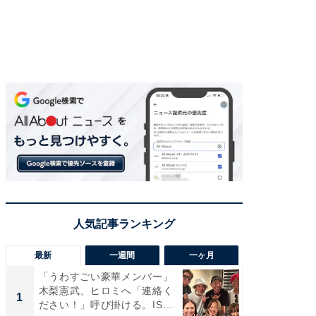
最新
一週間
一ヶ月
「うわすごい豪華メンバー」
「さす
木梨憲武、ヒロミへ「連絡く
は」高
1
1
ださい！」呼び掛ける。IS
災地を