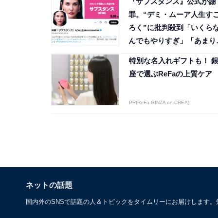
『サブスタンス』公式が謝
罪。“デミ・ムーア人生す
ろく”に批判殺到「いくら
んでもやりすぎ」「あまり
失礼」
特別な名入れギフトも！ 
座で選ぶReFaの上質ケア
PR(ReFa GINZA on CREA)
ネットの話題
国内外のSNSで話題の人＆トピックをタイムリーにお届けします