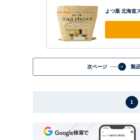
よつ葉 北海道ス
次ページ
製
1