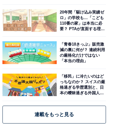
由。予習したい作品は？
20年間「駆け込み実績ゼ
ロ」の学校も…「こども
110番の家」は本当に必
要？ PTAが直面する理想
と現実
「青春18きっぷ」販売激
減の裏に何が？ 連続利用
の厳格化だけではない
「本当の理由」
「移民」に冷たいのはど
っちなのか？ スイスの厳
格過ぎる学歴選別と、日
本の曖昧過ぎる外国人政
策
連載をもっと見る