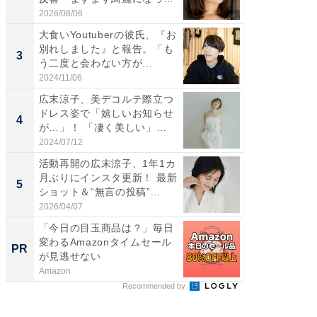
い...
愛...
2026/08/06
2026/08/0
大食いYoutuberの彼氏、『お
「脚が
別れしました』と報告。「も
横川尚
3
3
う二度と会わない方が...
ムキな姿
刃...
2024/11/06
2026/08/0
広末涼子、美デコルテ際立つ
「え、
ドレス姿で「嬉しいお知らせ
芸人、2
4
4
が…」！ 「凄く美しい」
エットに
「透...
2024/07/12
2026/08/0
活動再開の広末涼子、1年1カ
「脳がバ
月ぶりにインスタ更新！ 最新
装姿が話
5
5
ショット＆“無言の投稿”...
のお父さ
2026/04/07
2026/08/0
「今日の目玉商品は？」毎日
森永乳
変わるAmazonタイムセール
「太り
PR
PR
が見逃せない
のカギ
Amazon
森永乳業
Recommended by