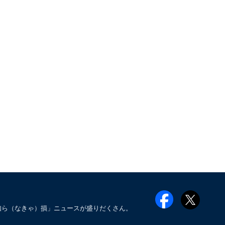
知ら（なきゃ）損」ニュースが盛りだくさん。