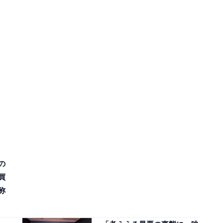
の
買
称