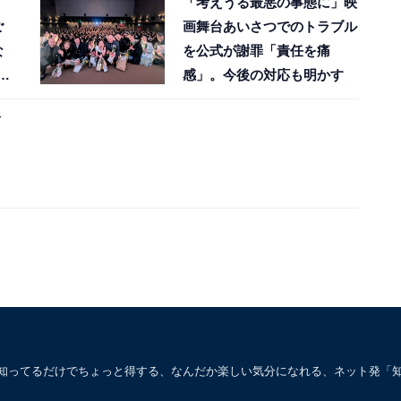
「考えうる最悪の事態に」映
ご
画舞台あいさつでのトラブル
な
を公式が謝罪「責任を痛
に
感」。今後の対応も明かす
銀
。知ってるだけでちょっと得する、なんだか楽しい気分になれる、ネット発「