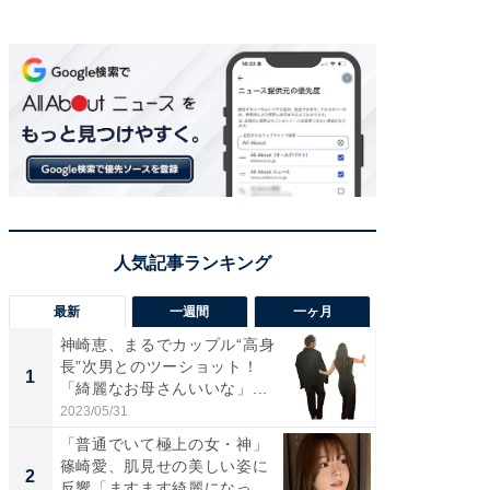
最新
一週間
一ヶ月
神崎恵、まるでカップル“高身
「さす
長”次男とのツーショット！
は」高
1
1
「綺麗なお母さんいいな」...
災地を
「カ...
2023/05/31
2026/08/0
「普通でいて極上の女・神」
「女の
篠崎愛、肌見せの美しい姿に
介、バ
2
2
反響「ますます綺麗になって
らのプレ