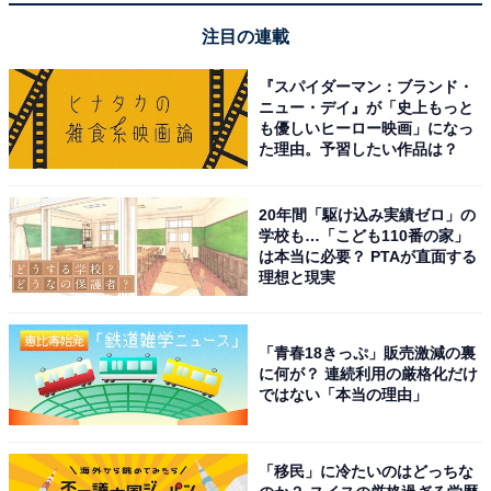
注目の連載
『スパイダーマン：ブランド・
ニュー・デイ』が「史上もっと
も優しいヒーロー映画」になっ
た理由。予習したい作品は？
20年間「駆け込み実績ゼロ」の
学校も…「こども110番の家」
は本当に必要？ PTAが直面する
理想と現実
「青春18きっぷ」販売激減の裏
に何が？ 連続利用の厳格化だけ
ではない「本当の理由」
「移民」に冷たいのはどっちな