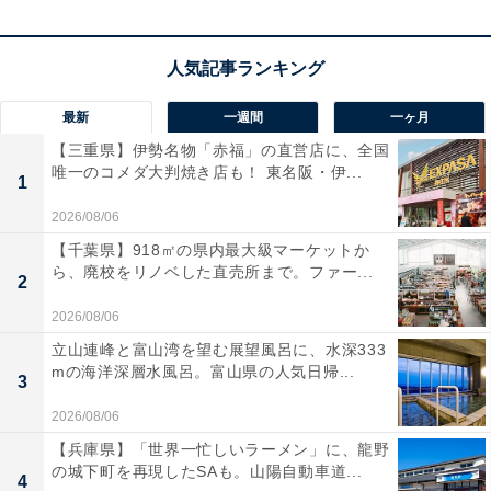
最新
一週間
一ヶ月
【三重県】伊勢名物「赤福」の直営店に、全国
唯一のコメダ大判焼き店も！ 東名阪・伊...
1
2026/08/06
【千葉県】918㎡の県内最大級マーケットか
ら、廃校をリノベした直売所まで。ファー...
2
2026/08/06
立山連峰と富山湾を望む展望風呂に、水深333
mの海洋深層水風呂。富山県の人気日帰...
3
2026/08/06
【兵庫県】「世界一忙しいラーメン」に、龍野
の城下町を再現したSAも。山陽自動車道...
4