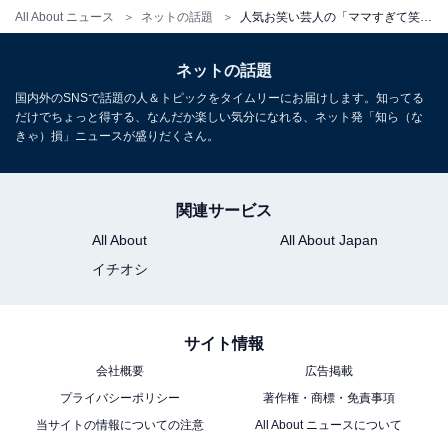
All About ニュース
ネットの話題
人気お笑い芸人の「ママすぎて笑っちゃう」プライベートショットに反響！ 「生活感が溢れでてる」
ネットの話題
国内外のSNSで話題の人＆トピックをタイムリーにお届けします。知ってる
だけでちょっと得する、なんだか楽しい気分になれる、ネット発「知ら（な
きゃ）損」ニュースが盛りだくさん。
関連サービス
All About
All About Japan
イチオシ
サイト情報
会社概要
広告掲載
プライバシーポリシー
著作権・商標・免責事項
当サイトの情報についての注意
All About ニュースについて