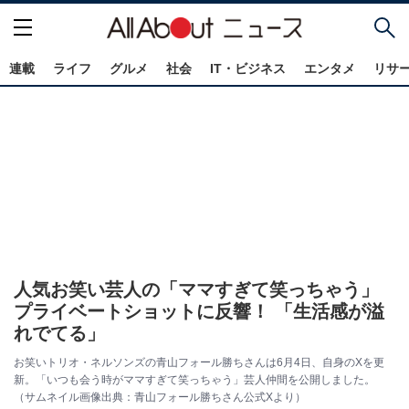
連載
ライフ
グルメ
社会
IT・ビジネス
エンタメ
リサ
人気お笑い芸人の「ママすぎて笑っちゃう」
プライベートショットに反響！ 「生活感が溢
れでてる」
お笑いトリオ・ネルソンズの青山フォール勝ちさんは6月4日、自身のXを更
新。「いつも会う時がママすぎて笑っちゃう」芸人仲間を公開しました。
（サムネイル画像出典：青山フォール勝ちさん公式Xより）