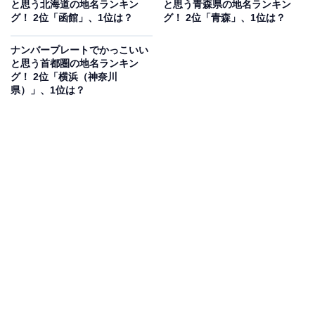
と思う北海道の地名ランキン
と思う青森県の地名ランキン
グ！ 2位「函館」、1位は？
グ！ 2位「青森」、1位は？
ナンバープレートでかっこいい
と思う首都圏の地名ランキン
グ！ 2位「横浜（神奈川
県）」、1位は？
1位：会津／74票
1位は「会津」でした。会津若松市・喜多方市などを対
象に交付されているご当地ナンバーです。
会津若松市をはじめとした「会津エリア」には、歴史的
な観光スポットが点在。2013年のNHK大河ドラマ『八重