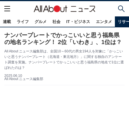
連載
ライフ
グルメ
社会
IT・ビジネス
エンタメ
リサ
ナンバープレートでかっこいいと思う福島県
の地名ランキング！ 2位「いわき」、1位は？
All About ニュース編集部は、全国10～60代の男女194人を対象に「かっこい
いと思うナンバープレート（北海道・東北地方）」に関する独自のアンケー
ト調査を実施。ナンバープレートでかっこいいと思う福島県の地名で1位に選
ばれたのは？
2025.06.10
All About ニュース編集部