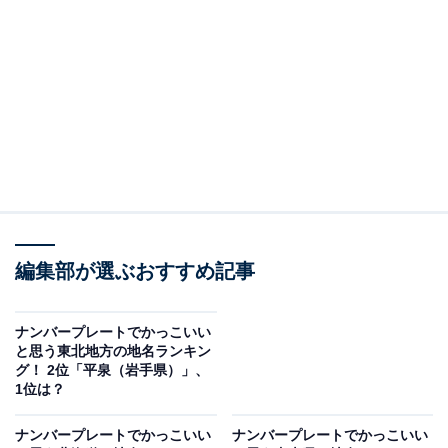
り中部・南部のおおむね阿武隈川より東側を対象に交付
されているナンバーです。
ナンバープレートに表記される地名は130種以上、ひら
がな表記はたった4種類。その1つの「いわき」は、珍し
さやかわいらしさからナンバープレートにしたいと感じ
る人も多いようです。
回答者からは「ひらがなで他とは違う見た目だから」
（20代女性／沖縄県）、「平仮名のナンバープレートに
編集部が選ぶおすすめ記事
憧れるから」（30代女性／兵庫県）、「いわきはかっこ
いい車が多く走ってた印象なので」（40代女性／青森
ナンバープレートでかっこいい
県）などのコメントがありました。
と思う東北地方の地名ランキン
グ！ 2位「平泉（岩手県）」、
1位は？
ナンバープレートでかっこいい
ナンバープレートでかっこいい