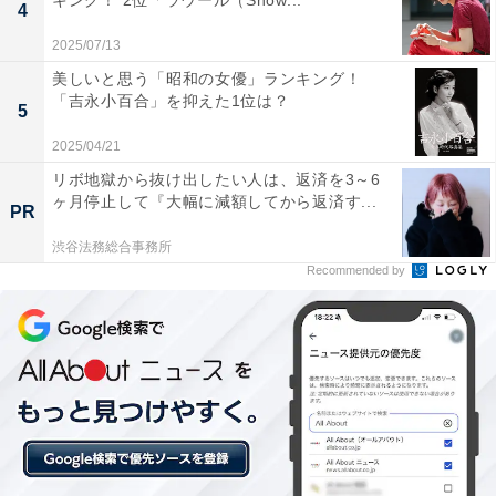
キング！ 2位「ラウール（Snow...
4
「All About ニュース」は、ネットの話題から世の中の動
2025/07/13
きまで、暮らしの中にあふれる「なぜ？」「どうし
て？」を分かりやすく伝えるAll About発のニュースメデ
美しいと思う「昭和の女優」ランキング！
「吉永小百合」を抑えた1位は？
ィアです。お金や仕事、恋愛、ITに関する疑問に対して
5
専門家が分かりやすく回答するほか、エンタメ情報や
2025/04/21
SNSで話題のトピックスを紹介しています。
リボ地獄から抜け出したい人は、返済を3～6
ヶ月停止して『大幅に減額してから返済す...
PR
5位までの全ランキング結果を見
渋谷法務総合事務所
次ページ
Recommended by
る