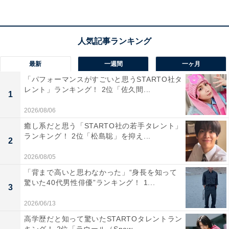
の桜』でも注目を集め、歴史を語るに外せない鶴ケ城や
「白虎隊記念館」など、さまざまな場所で歴史を感じる
ことができます。
最新
一週間
一ヶ月
回答者のコメントを見ると「白虎隊の聖地として有名だ
から」（50代女性／群馬県）、「会津藩や白虎隊など歴
「パフォーマンスがすごいと思うSTARTO社タ
レント」ランキング！ 2位「佐久間...
史的背景が深く、武士道の精神や誠実さを象徴する地名
1
です。「会津ナンバー」は伝統を重んじるような渋さと
2026/08/06
力強さを持っていて、非常にかっこいいです」（50代男
癒し系だと思う「STARTO社の若手タレント」
ランキング！ 2位「松島聡」を抑え...
性／大阪府）、「会津磐梯山を連想するから」（50代女
2
性／東京都）といった声がありました。
2026/08/05
「背まで高いと思わなかった」“身長を知って
※回答者のコメントは原文ママです
驚いた40代男性俳優”ランキング！ 1...
3
2026/06/13
この記事の筆者：All About ニュース編集部 プロフィー
高学歴だと知って驚いたSTARTOタレントラン
ル