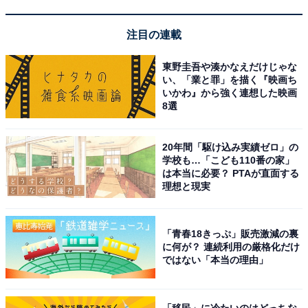
注目の連載
東野圭吾や湊かなえだけじゃな
い、「業と罪」を描く『映画ち
いかわ』から強く連想した映画
8選
こちらもおすすめ
20年間「駆け込み実績ゼロ」の
ナンバープレートでかっこいいと思う岩手県の
学校も…「こども110番の家」
地名ランキング！ 2位「盛岡」、1位は？
は本当に必要？ PTAが直面する
理想と現実
「青春18きっぷ」販売激減の裏
に何が？ 連続利用の厳格化だけ
ではない「本当の理由」
1
2
「移民」に冷たいのはどっちな