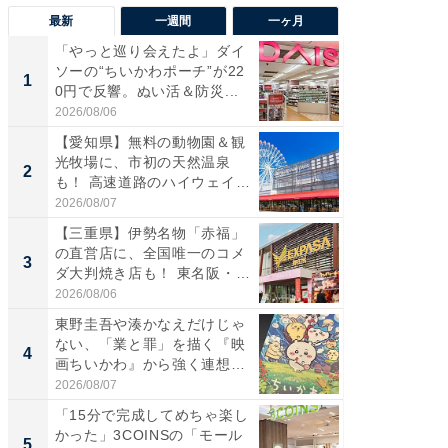
最新
一週間
一ヶ月
「やっと巡り会えたよ」ダイ
【兵庫
ソーの“ちいかわポーチ”が22
ーメン
1
1
0円で反響。ぬい活＆防災...
再現した
道...
2026/08/06
2026/08/0
【愛知県】無料の動物園＆観
【三重
光牧場に、市初の天然温泉
の直営
2
2
も！ 高速道路のハイウェイオ
ダ大判焼
ア...
伊...
2026/08/07
2026/08/0
【三重県】伊勢名物「赤福」
【千葉県
の直営店に、全国唯一のコメ
級マー
3
3
ダ大判焼き店も！ 東名阪・
ノベし
伊...
ー...
2026/08/06
2026/08/0
東野圭吾や湊かなえだけじゃ
「100
ない、「業と罪」を描く『映
スタン
4
4
画ちいかわ』から強く連想し
ュックが
た...
2026/08/07
2026/08/0
「15分で完成してめちゃ楽し
立山連
かった」3COINSの「モール
風呂に、
5
5