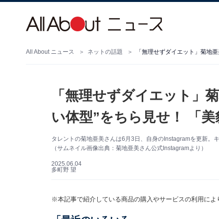
All About ニュース
ネットの話題
「無理せずダイエット」菊地亜
「無理せずダイエット」菊
い体型”をちら見せ！ 「
タレントの菊地亜美さんは6月3日、自身のInstagramを更
（サムネイル画像出典：菊地亜美さん公式Instagramより）
2025.06.04
多町野 望
※本記事で紹介している商品の購入やサービスの利用によ