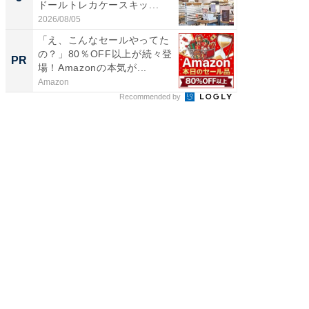
ドールトレカケースキッ...
層水風
帰...
2026/08/05
2026/08/0
「え、こんなセールやってた
「今日
の？」80％OFF以上が続々登
変わるA
PR
PR
場！Amazonの本気が...
が見逃
Amazon
Amazon
Recommended by