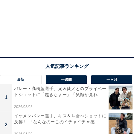
最新
一週間
一ヶ月
バレー・髙橋藍選手、兄＆愛犬とのプライベー
トショットに「超きちょー」「笑顔が見れ...
1
2026/03/08
イケメンバレー選手、キス＆耳食べショットに
反響！ 「なんなのーこのイチャイチャ感...
2