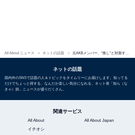
All About ニュース
ネットの話題
元AKBメンバー、“推し”と対面するも「可愛すぎて何も話せなかった」と明かす。「わたしたちと同じオタク」
ネットの話題
国内外のSNSで話題の人＆トピックをタイムリーにお届けします。知ってる
だけでちょっと得する、なんだか楽しい気分になれる、ネット発「知ら（な
きゃ）損」ニュースが盛りだくさん。
関連サービス
All About
All About Japan
イチオシ