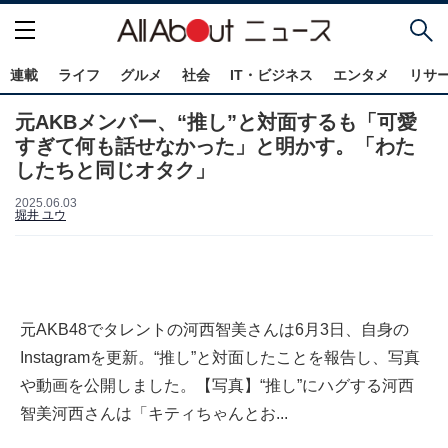
連載
ライフ
グルメ
社会
IT・ビジネス
エンタメ
リサ
元AKBメンバー、“推し”と対面するも「可愛
すぎて何も話せなかった」と明かす。「わた
したちと同じオタク」
2025.06.03
堀井 ユウ
元AKB48でタレントの河西智美さんは6月3日、自身の
Instagramを更新。“推し”と対面したことを報告し、写真
や動画を公開しました。【写真】“推し”にハグする河西
智美河西さんは「キティちゃんとお...