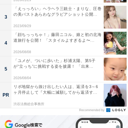
2026/01/29
「えっっろい」ヘラヘラ三銃士・まりな、圧巻
の美バストあらわなグラビアショット公開...
3
2023/09/29
「顔ちっっちゃ！」藤田ニコル、娘と初の北海
道旅行を公開！ 「スタイルよすぎるよ〜...
4
2026/08/08
「ユメが、ついに歩いた」杉浦太陽、第5子
が“立っち”に挑戦する姿を披露！ 「出来...
5
2026/08/04
リボ地獄から抜け出したい人は、返済を3～6
ヶ月停止して『大幅に減額してから返済す...
PR
渋谷法務総合事務所
Recommended by