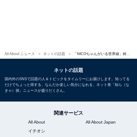
All About ニュース
ネットの話題
「NICOちゃんがいる世界線」鈴木奈々、豪華メンバーで益若つばさの自宅訪問「すっぴんでもめっちゃ綺麗」
ネットの話題
国内外のSNSで話題の人＆トピックをタイムリーにお届けします。知ってる
だけでちょっと得する、なんだか楽しい気分になれる、ネット発「知ら（な
きゃ）損」ニュースが盛りだくさん。
関連サービス
All About
All About Japan
イチオシ