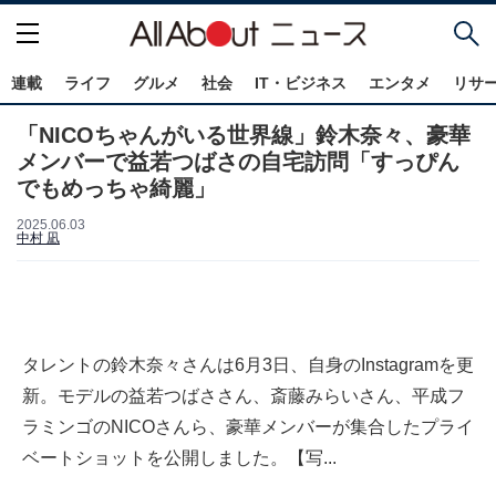
連載
ライフ
グルメ
社会
IT・ビジネス
エンタメ
リサ
「NICOちゃんがいる世界線」鈴木奈々、豪華
メンバーで益若つばさの自宅訪問「すっぴん
でもめっちゃ綺麗」
2025.06.03
中村 凪
タレントの鈴木奈々さんは6月3日、自身のInstagramを更
新。モデルの益若つばささん、斎藤みらいさん、平成フ
ラミンゴのNICOさんら、豪華メンバーが集合したプライ
ベートショットを公開しました。【写...