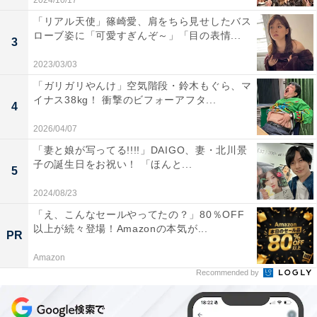
2024/10/17
「リアル天使」篠崎愛、肩をちら見せしたバス
ローブ姿に「可愛すぎんぞ～」「目の表情...
3
2023/03/03
「ガリガリやんけ」空気階段・鈴木もぐら、マ
イナス38kg！ 衝撃のビフォーアフタ...
4
2026/04/07
「妻と娘が写ってる!!!!」DAIGO、妻・北川景
子の誕生日をお祝い！ 「ほんと...
5
2024/08/23
「え、こんなセールやってたの？」80％OFF
以上が続々登場！Amazonの本気が...
PR
Amazon
Recommended by