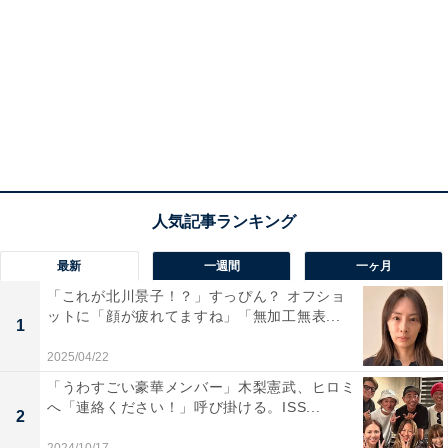
最新
一週間
一ヶ月
「これが北川景子！？」すっぴん？ オフショ
ットに「顔が疲れてますね」「無加工無表...
1
2025/04/22
「うわすごい豪華メンバー」木梨憲武、ヒロミ
へ「連絡ください！」呼び掛ける。ISS...
2