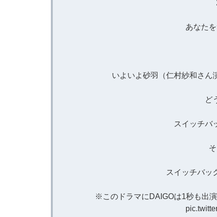
あなたを
いよいよ砂羽（仁村紗和さん
ど
スイッチバ
そ
スイッチバッ
※このドラマにDAIGOは1秒も出
pic.twit