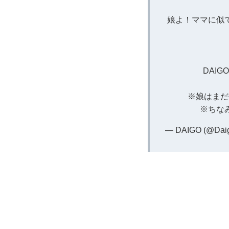
娘よ！ママに似
DAI
※娘はまだ
※ちな
— DAIGO (@Dai