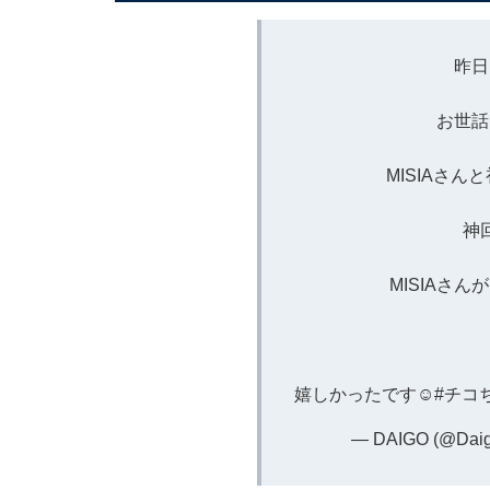
昨日
お世話
MISIAさ
神
MISIAさん
嬉しかったです☺️
#チコ
— DAIGO (@Dai