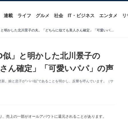
連載
ライフ
グルメ
社会
IT・ビジネス
エンタメ
リ
「娘は98パーセントDAIGO似」と明かした北川景子の夫。「どちらに似ても美人さん確定」「可愛いパパ」の声
GO似」と明かした北川景子の
さん確定」「可愛いパパ」の声
を更新。娘と息子が“パパ似”であることを明かし、反響を呼んでいます。（サ
り、売上の一部がオールアバウトに還元されることがあります。