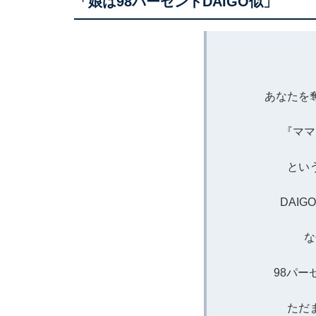
「娘は98パーセントDAIGO似」
あなたを
『ママ
とい
DAI
な
98パー
ただ