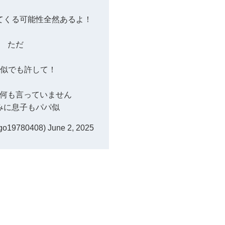
てくる可能性全然あるよ！
ただ
GO似でも許して！
何も言っていません
みに息子もパパ似
go19780408)
June 2, 2025