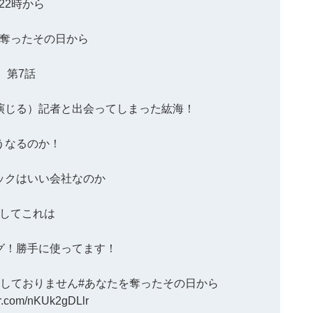
22時から
奪ったその日から
第7話
演じる）記者と出会ってしまった紘海！
うなるのか！
ックはいい会社なのか
してこれは
グ！勝手に使ってます！
演しておりません
#あなたを奪ったその日から
ter.com/nKUk2gDLlr