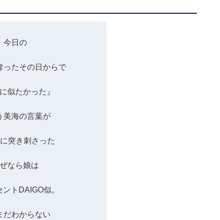
今日の
奪ったその日からで
に似たかった』
う美海の言葉が
GOに突き刺さった
ぜなら娘は
セントDAIGO似。
まだわからない