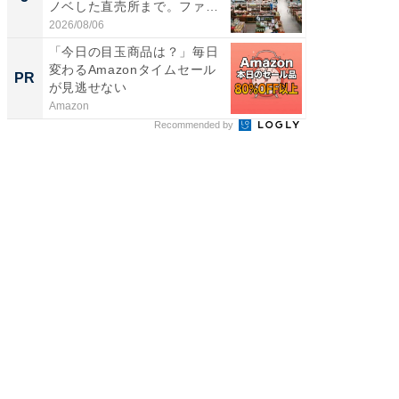
ノベした直売所まで。ファ
層水風
ー...
帰...
2026/08/06
2026/08/0
「今日の目玉商品は？」毎日
20代が
変わるAmazonタイムセール
その育
PR
PR
が見逃せない
Amazon
シンプレ
Recommended by