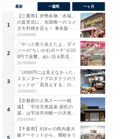
最新
一週間
一ヶ月
【三重県】伊勢名物「赤福」
【兵庫
の直営店に、全国唯一のコメ
ーメン
1
1
ダ大判焼き店も！ 東名阪・
再現した
伊...
道...
2026/08/06
2026/08/0
「やっと巡り会えたよ」ダイ
【三重
ソーの“ちいかわポーチ”が22
の直営
2
2
0円で反響。ぬい活＆防災...
ダ大判焼
伊...
2026/08/06
2026/08/0
「1000円には見えなかった」
【千葉県
スタンダードプロダクツのリ
級マー
3
3
ュックが「高見えする」の...
ノベし
ー...
2026/08/03
2026/08/0
【京都府の人気スーパー銭
ステラ
湯】「宇治天然温泉 源氏の
詰め放題
4
4
湯」は宇治市内唯一の天然温
00円で「
泉と...
2026/08/07
2026/08/0
【千葉県】918㎡の県内最大
立山連
級マーケットから、廃校をリ
風呂に、
5
5