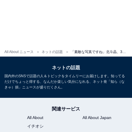
All About ニュース
ネットの話題
「素敵な写真ですね」北斗晶、30年前の婚約会見での写真を公開！ 「30周年おめでとうございます」
ネットの話題
国内外のSNSで話題の人＆トピックをタイムリーにお届けします。知ってる
だけでちょっと得する、なんだか楽しい気分になれる、ネット発「知ら（な
きゃ）損」ニュースが盛りだくさん。
関連サービス
All About
All About Japan
イチオシ