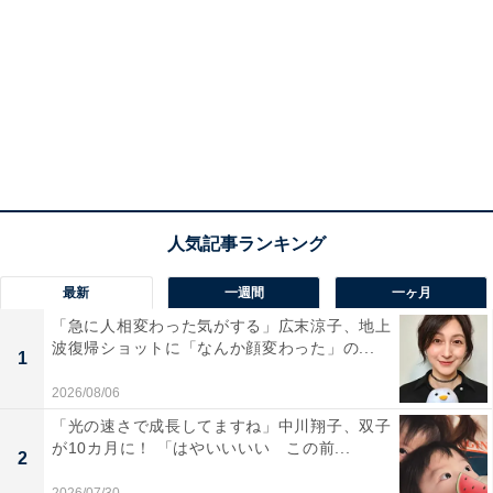
最新
一週間
一ヶ月
「急に人相変わった気がする」広末涼子、地上
波復帰ショットに「なんか顔変わった」の...
1
2026/08/06
「光の速さで成長してますね」中川翔子、双子
が10カ月に！ 「はやいいいい この前...
2