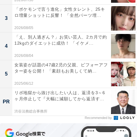
2026/07/30
「ポケモンで言う進化」女性タレント、25キ
ロ増量ショットに反響！ 「全然パーツ埋...
3
2026/08/05
「え、別人過ぎん？」お笑い芸人、2カ月で約
12kgのダイエットに成功！ 「イケメ...
4
2026/08/04
女装姿が話題の47歳2児の父親、ビフォーアフ
ター姿を公開！ 「素顔もお美しくて納...
5
2025/06/12
リボ地獄から抜け出したい人は、返済を3～6
ヶ月停止して『大幅に減額してから返済す...
PR
渋谷法務総合事務所
Recommended by