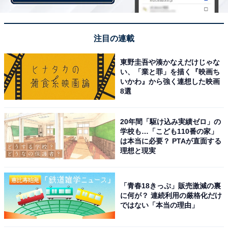
注目の連載
東野圭吾や湊かなえだけじゃな
い、「業と罪」を描く『映画ち
いかわ』から強く連想した映画
8選
20年間「駆け込み実績ゼロ」の
学校も…「こども110番の家」
は本当に必要？ PTAが直面する
理想と現実
「青春18きっぷ」販売激減の裏
に何が？ 連続利用の厳格化だけ
ではない「本当の理由」