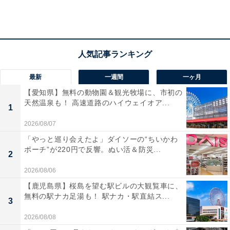
最新
一週間
一ヶ月
【愛知県】無料の動物園＆観光牧場に、市初の
天然温泉も！ 高速道路のハイウェイオア...
1
2026/08/07
「やっと巡り会えたよ」ダイソーの“ちいかわ
ポーチ”が220円で反響。ぬい活＆防災...
2
2026/08/06
【鹿児島県】桜島を望む駅ビルの大観覧車に、
無料の駅ナカ足湯も！ 駅ナカ・駅直結ス...
3
2026/08/08