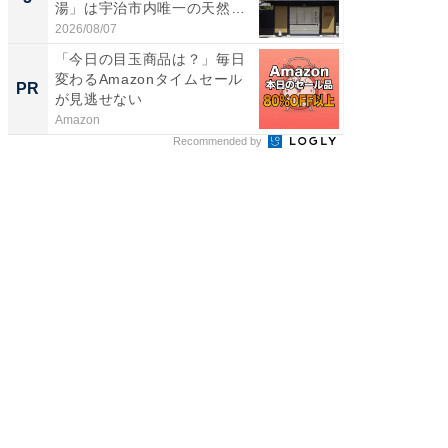
湯」は宇治市内唯一の天然温
層水風
泉と...
帰...
2026/08/07
2026/08/0
「今日の目玉商品は？」毎日
【大人
変わるAmazonタイムセール
で快適
PR
PR
が見逃せない
Amazon
アイリス
Recommended by