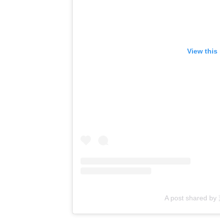
View this
A post shared 