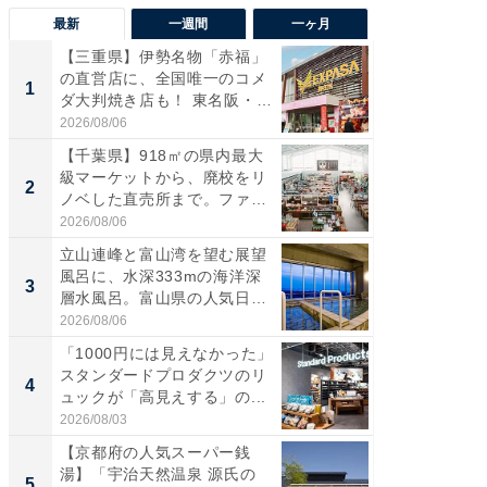
最新
一週間
一ヶ月
【三重県】伊勢名物「赤福」
【兵庫
の直営店に、全国唯一のコメ
ーメン
1
1
ダ大判焼き店も！ 東名阪・
再現した
伊...
道...
2026/08/06
2026/08/0
【千葉県】918㎡の県内最大
【三重
級マーケットから、廃校をリ
の直営
2
2
ノベした直売所まで。ファ
ダ大判焼
ー...
伊...
2026/08/06
2026/08/0
立山連峰と富山湾を望む展望
【千葉県
風呂に、水深333mの海洋深
級マー
3
3
層水風呂。富山県の人気日
ノベし
帰...
ー...
2026/08/06
2026/08/0
「1000円には見えなかった」
ステラ
スタンダードプロダクツのリ
詰め放題
4
4
ュックが「高見えする」の...
00円で「
2026/08/03
2026/08/0
【京都府の人気スーパー銭
立山連
湯】「宇治天然温泉 源氏の
風呂に、
5
5