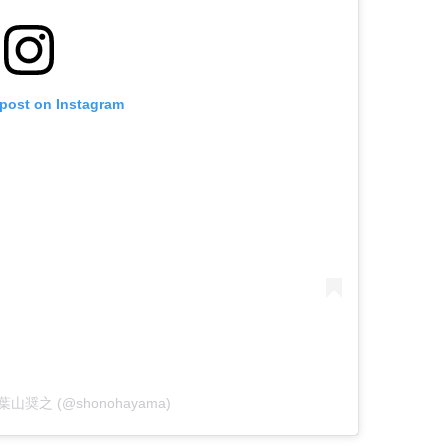
 post on Instagram
by 葉山奨之 (@shonohayama)