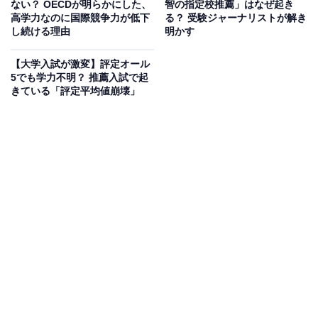
ない？ OECDが明らかにした、
智の指定校推薦」はなぜ起き
成長期の子どもが、失敗や間違いはダメなことだと刷り
高学力なのに国際競争力が低下
る？ 受験ジャーナリストが解き
し続ける理由
明かす
込まれたら、余計なことはせず黙って指示に従い受け身
になるのは当たり前ですよね。
【大学入試が激変】評定オール
5でも学力不明？ 推薦入試で起
きている「評定平均値崩壊」
「子育てのゴールは自立」という話もよく聞きますが、
受け身のまま経済的に自立できても、指示してくれる人
がいなくなったら途方に暮れてしまうでしょう。
今の時代は、他人の指示やルールに縛られず、自分の頭
で考えて何をすべきか判断、行動して成果を出せる「自
律型」の人材が求められています。しかし、みんなと同
じ集団教育で自律心は育ちません。
失敗や無駄を少なくするために、一定分野の知を深掘り
していく学校教育は、イノベーション研究の最重要理論
として知られる「両利きの経営」でいうところの「知の