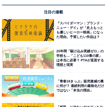
・自分の目標を目指して粘り強く取り組む
注目の連載
・そのためにやり方を調整し工夫する
・友達と同じ目標に向けて協力し合う
『スパイダーマン：ブランド・
ニュー・デイ』が「史上もっと
も優しいヒーロー映画」になっ
3つとも、意欲・意志・情動・社会性に関わる“心の能
た理由。予習したい作品は？
力”のことです。
20年間「駆け込み実績ゼロ」の
これまでの日本の教育は「知の深化」に偏っていたため
学校も…「こども110番の家」
「知の探索」も取り入れて「両利きの学び」の両輪を回
は本当に必要？ PTAが直面する
理想と現実
していくことが、AI時代を生き抜く力となり、それがや
がて日本の経済を支える力となっていくのです。
「青春18きっぷ」販売激減の裏
に何が？ 連続利用の厳格化だけ
ではない「本当の理由」
「移民」に冷たいのはどっちな