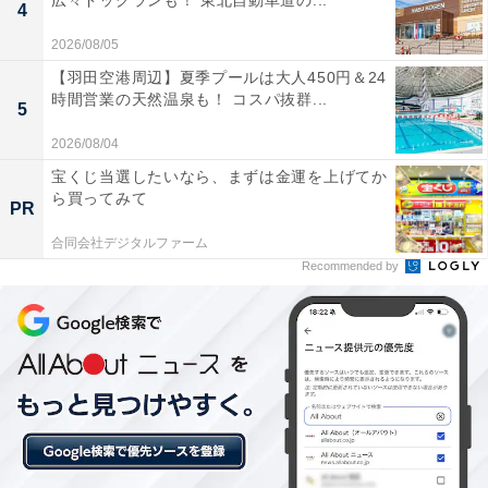
広々ドッグランも！ 東北自動車道の...
4
2026/08/05
【羽田空港周辺】夏季プールは大人450円＆24
時間営業の天然温泉も！ コスパ抜群...
5
2026/08/04
宝くじ当選したいなら、まずは金運を上げてか
図：「知の深化」と「知の探索」の両方が必要（出典：
ら買ってみて
『好奇心でゼロからイチを生み出す 「なぜ？ どうして？」の伸ばし方』
）
PR
「知の深化」ももちろん大事ですが、先行き不透明な時
合同会社デジタルファーム
Recommended by
代を生き抜く力を育てるためには、失敗や無駄が多くて
も数値化できない「非認知能力」を高める「知の探索」
が重要になります。
非認知能力については、さまざまな解釈がありますが、
文科省の説明を引用すると次の3つの要素を意味しま
す。