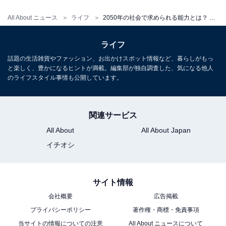
高度経済成長期から続いた大量生産の時代には、みんな
と同じように決まったマニュアルに従い、早く正確に仕
All About ニュース
ライフ
2050年の社会で求められる能力とは？ 子どもが将来活躍するために親にできること
事を進められる人材に価値がありました。そのため学校
も、社会のニーズに合うように子どもたちを育成してい
ライフ
ました。
話題の生活雑貨やファッション、お出かけスポット情報など、暮らしがもっ
と楽しく、豊かになるヒントが満載。編集部が独自調査した、気になる他人
のライフスタイル事情も公開しています。
しかし、受け身の人間が評価された時代が日本は長すぎ
ました。経済産業省（以下経産省）が公開している「未
来人材ビジョン」（2022年5月）によると、2015年と
関連サービス
2050年の人材に求められる能力はまったく異なることが
All About
All About Japan
わかります。
イチオシ
2015年に重視されていた能力は、「注意深さ・ミスがな
サイト情報
いこと」「責任感・まじめさ」「信頼感・誠実さ」「基
会社概要
広告掲載
本機能（読み、書き、計算など）」「スピード」です。
プライバシーポリシー
著作権・商標・免責事項
当サイトの情報についての注意
All About ニュースについて