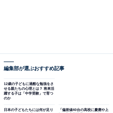
ば育めるのでしょうか。
『好奇心でゼロからイチを生み出す 「なぜ？ どうし
て？」の伸ばし方』
（小宮山利恵子 著）から一部抜粋し、ご紹介します。
※本記事で紹介している商品の購入やサービスの利用により、売上の一部が
オールアバウトに還元されることがあります。
「両利きの学び」で未来に備える
企業のマネージャークラスの人と会うと、「指示待ちの
編集部が選ぶおすすめ記事
若手が多く、育て方が難しい」という声をよく聞きま
す。
12歳の子どもに過酷な勉強をさ
せる親たちの心理とは？ 将来活
それも元をたどれば、正解がある問題を効率的に解くこ
躍する子は「中学受験」で育つ
とだけを教えて、失敗や間違いを認めてこなかった学校
のか
教育の弊害が大きいと思います。
日本の子どもたちには何が足り
「偏差値40台の高校に慶應や上