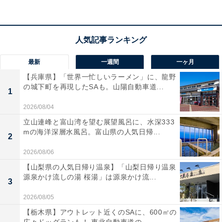
深化」に当てはまります。
これを「両利きの学び」に置き換えると、「知の深化」
は一定の知識を磨き上げて効率的に正解を導き出す学び
最新
一週間
一ヶ月
です。（図参照）
【兵庫県】「世界一忙しいラーメン」に、龍野
の城下町を再現したSAも。山陽自動車道...
1
2026/08/04
立山連峰と富山湾を望む展望風呂に、水深333
mの海洋深層水風呂。富山県の人気日帰...
2
2026/08/06
【山梨県の人気日帰り温泉】「山梨日帰り温泉
源泉かけ流しの湯 桜湯」は源泉かけ流...
3
2026/08/05
【栃木県】アウトレット近くのSAに、600㎡の