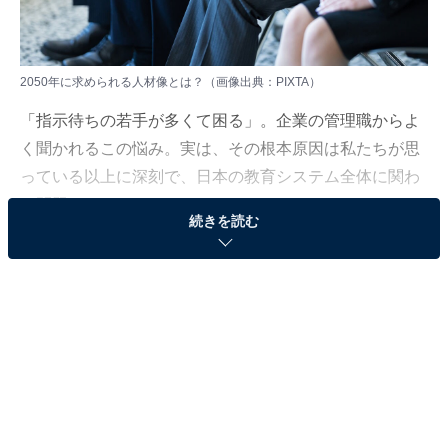
2050年に求められる人材像とは？（画像出典：PIXTA）
「指示待ちの若手が多くて困る」。企業の管理職からよ
く聞かれるこの悩み。実は、その根本原因は私たちが思
っている以上に深刻で、日本の教育システム全体に関わ
る問題なのかもしれません。
続きを読む
2050年に求められる人材像は、2015年とはまったく異な
ることが経済産業省の調査で明らかになっています。AI
時代を迎える中で、従来の「正解を効率的に導き出す」
教育だけでは、もはや通用しない時代が到来しているの
です。
では、未来を生きる子どもたちに必要な力は、どうすれ