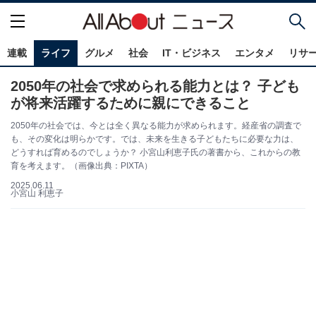
連載
ライフ
グルメ
社会
IT・ビジネス
エンタメ
リサ
2050年の社会で求められる能力とは？ 子ども
が将来活躍するために親にできること
2050年の社会では、今とは全く異なる能力が求められます。経産省の調査で
も、その変化は明らかです。では、未来を生きる子どもたちに必要な力は、
どうすれば育めるのでしょうか？ 小宮山利恵子氏の著書から、これからの教
育を考えます。（画像出典：PIXTA）
2025.06.11
小宮山 利恵子