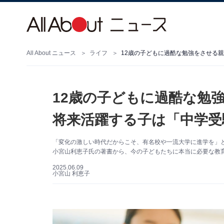
All About ニュース
ライフ
12歳の子どもに過酷な勉強をさせる
12歳の子どもに過酷な勉
将来活躍する子は「中学受
「変化の激しい時代だからこそ、有名校や一流大学に進学を」
小宮山利恵子氏の著書から、今の子どもたちに本当に必要な教育
2025.06.09
小宮山 利恵子