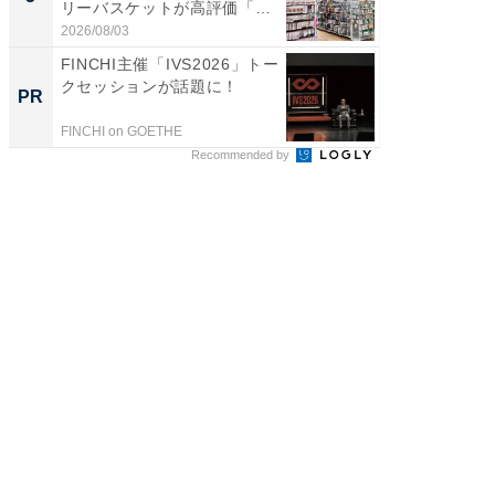
リーバスケットが高評価「使
賀ゆめ
わ...
お...
2026/08/03
2026/08/0
FINCHI主催「IVS2026」トー
すべて
クセッションが話題に！
るその
PR
PR
FINCHI on GOETHE
COCO VIL
Recommended by