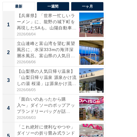
最新
一週間
一ヶ月
【兵庫県】「世界一忙しいラ
【兵庫
ーメン」に、龍野の城下町を
ーメン
1
1
再現したSAも。山陽自動車
再現した
道...
道...
2026/08/04
2026/08/0
立山連峰と富山湾を望む展望
【三重
風呂に、水深333mの海洋深
「鈴鹿天
2
2
層水風呂。富山県の人気日
は100
帰...
2026/08/06
2026/08/0
【山梨県の人気日帰り温泉】
「ミニオ
「山梨日帰り温泉 源泉かけ流
ッグ！ 
3
3
しの湯 桜湯」は源泉かけ流...
ど、夏限
2026/08/05
2026/08/0
「面白いのあったから購
【埼玉
入〜」ダイソーのポップアッ
「行田天
4
4
プランドリーバッグが話
は和の
題。“さま...
が...
2026/08/03
2026/08/0
「これ絶対に便利なやつや」
【石川
ダイソーの折り畳み式ランド
湯】「天
5
5