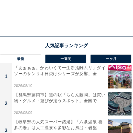
最新
一週間
一ヶ月
「あぁぁぁ。かわいくて一生断捨離ムリ」ダイ
ソーのサンリオ日焼けシリーズが反響。全...
1
2026/08/10
【群馬県藤岡市】道の駅「ららん藤岡」は買い
物・グルメ・遊びが揃うスポット。全国で...
2
2026/08/09
【岐阜県の人気スーパー銭湯】「六条温泉 喜
多の湯」は人工温泉や多彩なお風呂・岩盤...
3