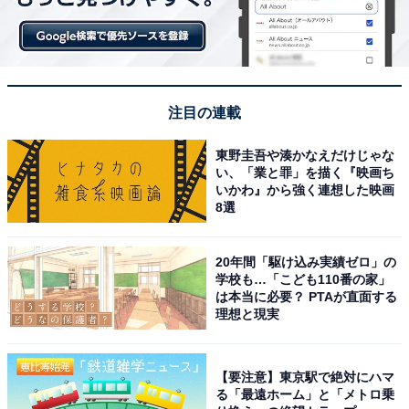
注目の連載
東野圭吾や湊かなえだけじゃな
い、「業と罪」を描く『映画ち
いかわ』から強く連想した映画
8選
20年間「駆け込み実績ゼロ」の
学校も…「こども110番の家」
は本当に必要？ PTAが直面する
理想と現実
【要注意】東京駅で絶対にハマ
る「最遠ホーム」と「メトロ乗