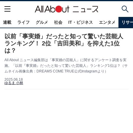
連載
ライフ
グルメ
社会
IT・ビジネス
エンタメ
リサ
以前「事実婚」だったと知って驚いた芸能人
ランキング！ 2位「吉田美和」を抑えた1位
は？
All About ニュース編集部は「事実婚の芸能人」に関するアンケート調査を実
施。「以前『事実婚』だったと知って驚いた芸能人」ランキング1位は？（サ
ムネイル画像出典：DREAMS COME TRUE公式Instagramより）
2025.06.18
ゆるま 小林