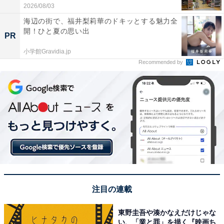
2026/08/03
海辺の街で、福井梨莉華のドキッとする魅力全
開！ひと夏の思い出
PR
小学館Gravidia.jp
Recommended by
注目の連載
東野圭吾や湊かなえだけじゃな
い、「業と罪」を描く『映画ち