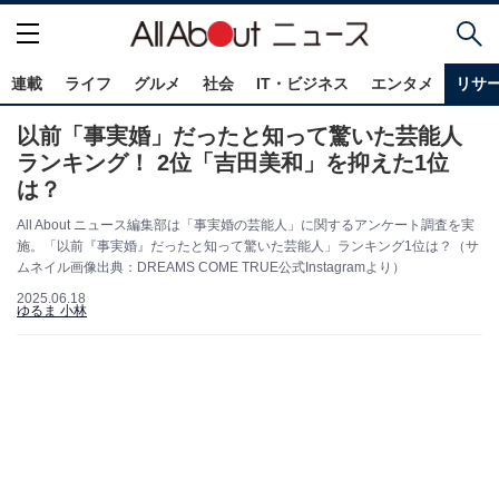
連載
ライフ
グルメ
社会
IT・ビジネス
エンタメ
リサ
以前「事実婚」だったと知って驚いた芸能人
ランキング！ 2位「吉田美和」を抑えた1位
は？
All About ニュース編集部は「事実婚の芸能人」に関するアンケート調査を実
施。「以前『事実婚』だったと知って驚いた芸能人」ランキング1位は？（サ
ムネイル画像出典：DREAMS COME TRUE公式Instagramより）
2025.06.18
ゆるま 小林