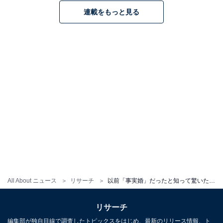
連載をもっと見る
All About ニュース
リサーチ
以前「事実婚」だったと知って驚いた芸能人ランキング！ 2位「吉田美和」を抑えた1位は？
リサーチ
編集部が独自目線で調査したトピックスをはじめ、最新のリリース情報、ト