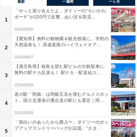
最新
一週間
一ヶ月
「やっと巡り会えたよ」ダイソーの“ちいかわ
ポーチ”が220円で反響。ぬい活＆防災...
1
2026/08/06
【愛知県】無料の動物園＆観光牧場に、市初の
天然温泉も！ 高速道路のハイウェイオア...
2
2026/08/07
【鹿児島県】桜島を望む駅ビルの大観覧車に、
無料の駅ナカ足湯も！ 駅ナカ・駅直結ス...
3
2026/08/08
道の駅「阿蘇」は阿蘇五岳を望むグルメスポッ
ト。国土交通省の重点道の駅にも選定｜阿...
4
2026/08/08
「面白いのあったから購入〜」ダイソーのポッ
プアップランドリーバッグが話題。“さま...
5