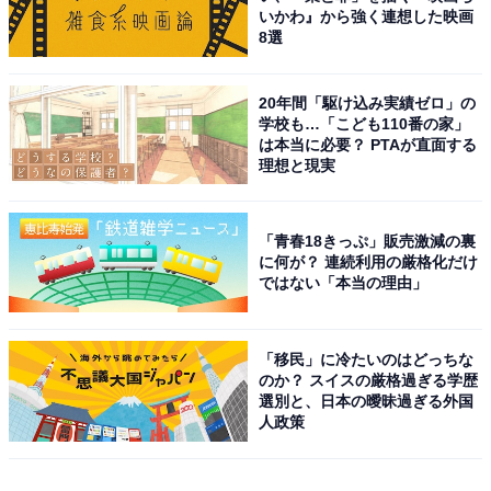
いかわ』から強く連想した映画
8選
20年間「駆け込み実績ゼロ」の
学校も…「こども110番の家」
は本当に必要？ PTAが直面する
理想と現実
「青春18きっぷ」販売激減の裏
に何が？ 連続利用の厳格化だけ
ではない「本当の理由」
「移民」に冷たいのはどっちな
のか？ スイスの厳格過ぎる学歴
選別と、日本の曖昧過ぎる外国
人政策