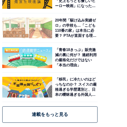
「史上もっとも優しいヒ
ーロー映画」になった理
由。予習したい作品は？
20年間「駆け込み実績ゼ
ロ」の学校も…「こども
110番の家」は本当に必
要？ PTAが直面する理想
と現実
「青春18きっぷ」販売激
減の裏に何が？ 連続利用
の厳格化だけではない
「本当の理由」
「移民」に冷たいのはど
っちなのか？ スイスの厳
格過ぎる学歴選別と、日
本の曖昧過ぎる外国人政
策
連載をもっと見る