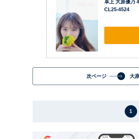
卓上 大原優乃 
CL25-4524
次ページ
大
1