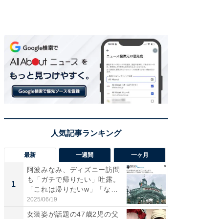
最新
一週間
一ヶ月
阿波みなみ、ディズニー訪問
「さす
も「ガチで帰りたい」吐露。
は」高
1
1
「これは帰りたいw」「なん
災地を
ち...
「カ...
2025/06/19
2026/08/0
女装姿が話題の47歳2児の父
「女の