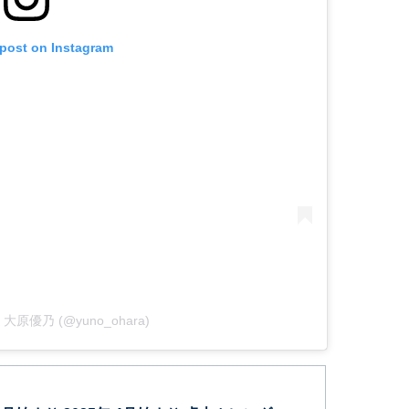
 post on Instagram
 by 大原優乃 (@yuno_ohara)