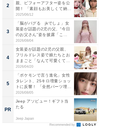
親、ビフォーアフター姿を公
介、バ
2
2
開！ 「素顔もお美しくて納...
らのプレ
愛...
2025/06/12
2026/08/0
「脳がバグる jkでしょ」女
「好感
装姿が話題の2児の父、“今日
や、“マ
3
3
のお父さん”姿を披露「こ...
画変更
財...
2026/08/04
2026/07/3
女装姿が話題の2児の父親、
「脚が
フリルドレス姿で娘たちとお
横川尚
4
4
ままごと「なんて可愛くて平
ムキな姿
和...
刃...
2026/04/20
2026/08/0
「ポケモンで言う進化」女性
「2人と
タレント、25キロ増量ショッ
團十郎
5
5
トに反響！ 「全然パーツ埋...
「後ろ
「...
2026/08/05
2026/08/0
Jeep アソビュー！ギフト当
【入門ガ
たる
オフィ
PR
PR
Jeep Japan
株式会社
Recommended by