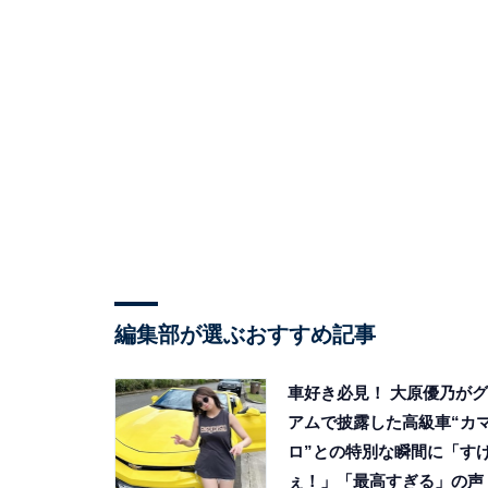
編集部が選ぶおすすめ記事
車好き必見！ 大原優乃がグ
アムで披露した高級車“カ
ロ”との特別な瞬間に「す
ぇ！」「最高すぎる」の声