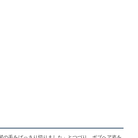
、髪の毛をばっさり切りました」とつづり、ボブヘア姿を