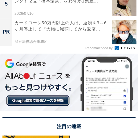
ング！ 2位「橋本環奈」をわずか1票差...
SNSで話題のトピックスを紹介しています。
5
2026/07/10
カードローン50万円以上の人は、返済を3～6
7位までの全ランキング結果を見
次ページ
ヶ月停止して『大幅に減額してから返済...
PR
る
渋谷法務総合事務所
Recommended by
注目の連載