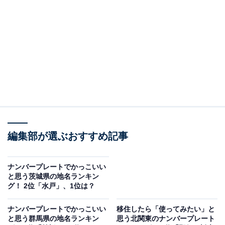
た自然豊かな避暑地・リゾート地のイメージが強い那須
は、皇室の方が静養する御用邸があることでも知られて
います。そのため高級感や洗練されたイメージを持つ人
が多く、票が集まりました。
回答者からは「自然いっぱいでおしゃれなカフェもあり
そうだから」（30代女性／東京都）、「観光地のイメー
ジが強くちょいお洒落な感じがする」（50代女性／群馬
県）、「全国的に有名な観光地で高級感がある」（60代
男性／山梨県）などのコメントがありました。
編集部が選ぶおすすめ記事
ナンバープレートでかっこいい
と思う茨城県の地名ランキン
グ！ 2位「水戸」、1位は？
ナンバープレートでかっこいい
移住したら「使ってみたい」と
と思う群馬県の地名ランキン
思う北関東のナンバープレート