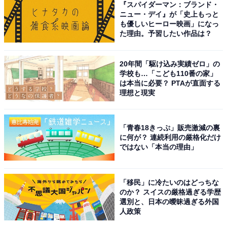
『スパイダーマン：ブランド・
ニュー・デイ』が「史上もっと
こちらもおすすめ
も優しいヒーロー映画」になっ
た理由。予習したい作品は？
ナンバープレートでかっこいいと思う栃木県の
地名ランキング！ 2位「那須」、1位は？
20年間「駆け込み実績ゼロ」の
学校も…「こども110番の家」
は本当に必要？ PTAが直面する
理想と現実
「青春18きっぷ」販売激減の裏
に何が？ 連続利用の厳格化だけ
1
2
ではない「本当の理由」
「移民」に冷たいのはどっちな
のか？ スイスの厳格過ぎる学歴
選別と、日本の曖昧過ぎる外国
人政策