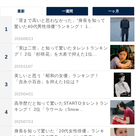
うイメージで好感がもてて良いイメージです」（60代男
最新
一週間
一ヶ月
性／東京都）、「ジャクサなどもあり、最先端都市のイ
メージがあるからです」（40代女性／青森県）、「やは
「背まで高いと思わなかった」“身長を知って
驚いた40代男性俳優”ランキング！ 1...
り、認知度が高く、住みたい街と比例してかっこいいと
1
感じます」（30代男性／千葉県）といった声がありまし
2026/06/13
た。
「実は二世」と知って驚いたタレントランキン
グ！ 2位「杉咲花」を大差で抑えた1位...
2
※回答者のコメントは原文ママです
2025/11/07
美しいと思う「昭和の女優」ランキング！
この記事の筆者：All About ニュース編集部 プロフィー
「吉永小百合」を抑えた1位は？
3
ル
2025/04/21
「All About ニュース」は、ネットの話題から世の中の動
高学歴だと知って驚いたSTARTOタレントラン
きまで、暮らしの中にあふれる「なぜ？」「どうし
キング！ 2位「ラウール（Snow...
4
て？」を分かりやすく伝えるAll About発のニュースメデ
2025/07/13
ィアです。お金や仕事、恋愛、ITに関する疑問に対して
専門家が分かりやすく回答するほか、エンタメ情報や
身長を知って驚いた「20代女性俳優」ランキ