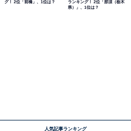
グ！ 2位「前橋」、1位は？
ランキング！ 2位「那須（栃木
県）」、1位は？
1位：つくば（茨城県）
1位は「つくば（茨城県）」でした。くば市、守谷市、
つくばみらい市などで交付されているナンバーです。全
国でも4種類しかないひらがな表記のナンバーの1つで、
筑波大学をはじめとした大学や各官公庁など、国内最大
級の研究・教育機関の集積地帯があることで知られてい
ます。
回答者のコメントを見ると「つくばは、超未来都市とい