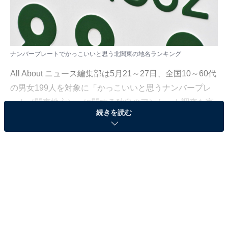
ナンバープレートでかっこいいと思う北関東の地名ランキング
All About ニュース編集部は5月21～27日、全国10～60代
の男女199人を対象に「かっこいいと思うナンバープレ
ート（関東地方）」に関する独自のアンケート調査を実
続きを読む
施しました。今回はその中から、ナンバープレートでか
っこいいと思う北関東の地名ランキングを紹介します！
＞7位までの全ランキング結果を見る
2位：那須（栃木県）
2位は「那須（栃木県）」でした。那須高原を中心とし