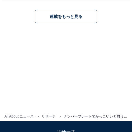
連載をもっと見る
All About ニュース
リサーチ
ナンバープレートでかっこいいと思う北関東の地名ランキング！ 2位「那須（栃木県）」、1位は？