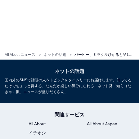
All About ニュース
ネットの話題
バービー、ミラクルひかると第1子妊娠中の宇野実彩子のベビーシャワー開催「旦那さんガチオタすぎる」
ネットの話題
国内外のSNSで話題の人＆トピックをタイムリーにお届けします。知ってる
だけでちょっと得する、なんだか楽しい気分になれる、ネット発「知ら（な
きゃ）損」ニュースが盛りだくさん。
関連サービス
All About
All About Japan
イチオシ