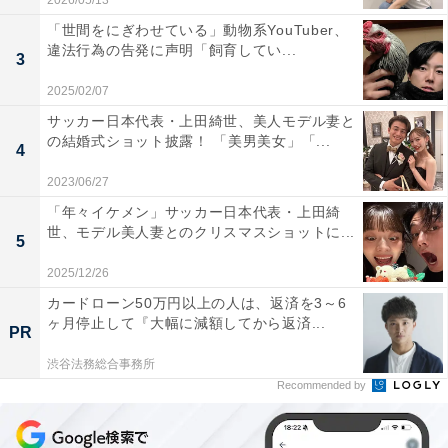
2026/05/13
「世間をにぎわせている」動物系YouTuber、
違法行為の告発に声明「飼育してい...
3
2025/02/07
サッカー日本代表・上田綺世、美人モデル妻と
の結婚式ショット披露！ 「美男美女」「...
4
2023/06/27
「年々イケメン」サッカー日本代表・上田綺
世、モデル美人妻とのクリスマスショットに...
5
2025/12/26
カードローン50万円以上の人は、返済を3～6
ヶ月停止して『大幅に減額してから返済...
PR
渋谷法務総合事務所
Recommended by