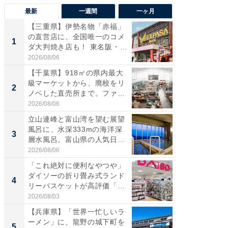
最新
一週間
一ヶ月
【三重県】伊勢名物「赤福」
【兵庫
の直営店に、全国唯一のコメ
ーメン
1
1
ダ大判焼き店も！ 東名阪・
再現した
伊...
道...
2026/08/06
2026/08/0
【千葉県】918㎡の県内最大
【三重
級マーケットから、廃校をリ
「鈴鹿天
2
2
ノベした直売所まで。ファ
は100
ー...
2026/08/06
2026/08/0
立山連峰と富山湾を望む展望
ステラ
風呂に、水深333mの海洋深
詰め放題
3
3
層水風呂。富山県の人気日
00円で「
帰...
2026/08/06
2026/08/0
「これ絶対に便利なやつや」
「ミニオ
ダイソーの折り畳み式ランド
ッグ！ 
4
4
リーバスケットが高評価「使
ど、夏限
わ...
2026/08/03
2026/08/0
【兵庫県】「世界一忙しいラ
【埼玉
ーメン」に、龍野の城下町を
「行田天
5
5