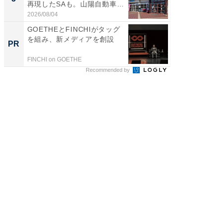
再現したSAも。山陽自動車
は和の
道...
が...
2026/08/04
2026/08/0
GOETHEとFINCHIがタッグ
これが
を組み、新メディアを創設
な間取
PR
PR
FINCHI on GOETHE
株式会社
Recommended by