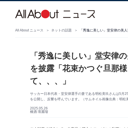
All About ニュース
ネットの話題
「秀逸に美しい」堂安律の
を披露「花束かつぐ旦那様
て、、、」
サッカー日本代表・堂安律選手の妻である明松美玖さんは5月25日
を公開し、反響を呼んでいます。（サムネイル画像出典：明松美玖さ
2025.05.26
橋酒 瑛麗瑠