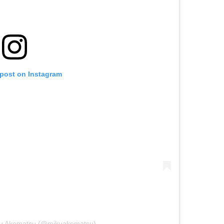
 post on Instagram
iku Akematsu (@mikuakematsu)