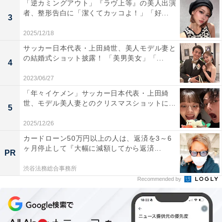
「逆カミングアウト」『ラヴ上等』の美人出演
者、整形告白に「潔くてカッコよ！」「好...
3
2025/12/18
サッカー日本代表・上田綺世、美人モデル妻と
の結婚式ショット披露！ 「美男美女」「...
4
2023/06/27
「年々イケメン」サッカー日本代表・上田綺
世、モデル美人妻とのクリスマスショットに...
5
2025/12/26
カードローン50万円以上の人は、返済を3～6
ヶ月停止して『大幅に減額してから返済...
PR
渋谷法務総合事務所
Recommended by