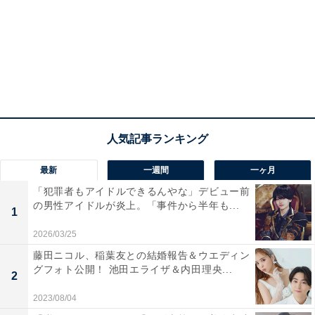
最新
一週間
一ヶ月
「犯罪者もアイドルできるんやな」デビュー前
の男性アイドルが炎上。「事件から半年も...
1
2026/03/25
藤田ニコル、稲葉友との結婚報告＆ウエディン
グフォト公開！ 池田エライザ＆内田理央...
2
2023/08/04