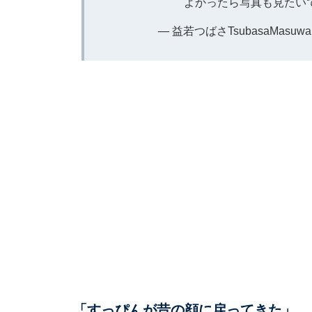
よかったら写真も見たい
— 益若つばさTsubasaMasuwaka
「すっぴんが昔の顔に戻ってきた」