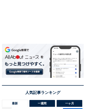
最新
一週間
一ヶ月