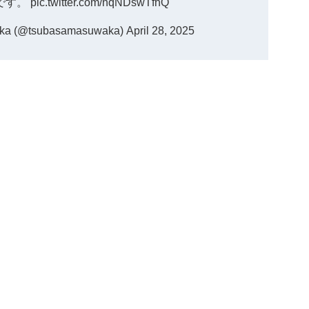
です。
pic.twitter.com/nqNDswTfhQ
 (@tsubasamasuwaka)
April 28, 2025