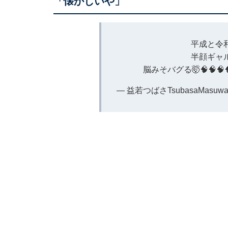
「懐かしいや」
平成と令和
半顔ギャ
脳みそバグる🤯🧠🧠🧠
— 益若つばさTsubasaMasuwaka