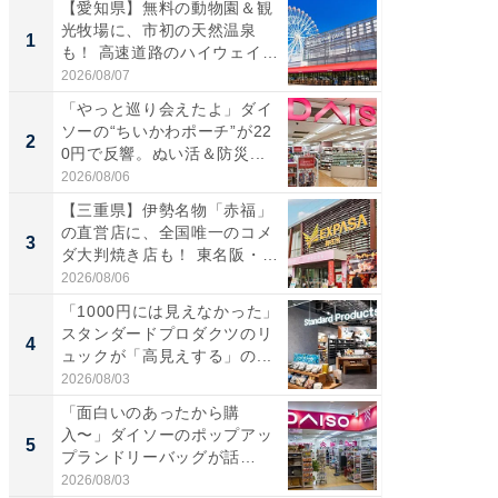
【愛知県】無料の動物園＆観
【兵庫
光牧場に、市初の天然温泉
ーメン
1
1
も！ 高速道路のハイウェイオ
再現した
ア...
道...
2026/08/07
2026/08/0
「やっと巡り会えたよ」ダイ
【三重
ソーの“ちいかわポーチ”が22
の直営
2
2
0円で反響。ぬい活＆防災...
ダ大判焼
伊...
2026/08/06
2026/08/0
【三重県】伊勢名物「赤福」
【千葉県
の直営店に、全国唯一のコメ
級マー
3
3
ダ大判焼き店も！ 東名阪・
ノベし
伊...
ー...
2026/08/06
2026/08/0
「1000円には見えなかった」
ステラ
スタンダードプロダクツのリ
詰め放題
4
4
ュックが「高見えする」の...
00円で「
2026/08/03
2026/08/0
「面白いのあったから購
立山連
入〜」ダイソーのポップアッ
風呂に、
5
5
プランドリーバッグが話
層水風
題。“さま...
帰...
2026/08/03
2026/08/0