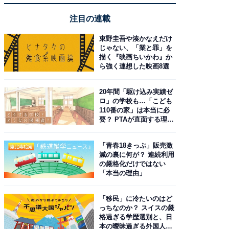
注目の連載
東野圭吾や湊かなえだけ
じゃない、「業と罪」を
描く『映画ちいかわ』か
ら強く連想した映画8選
20年間「駆け込み実績ゼ
ロ」の学校も…「こども
110番の家」は本当に必
要？ PTAが直面する理想
と現実
「青春18きっぷ」販売激
減の裏に何が？ 連続利用
の厳格化だけではない
「本当の理由」
「移民」に冷たいのはど
っちなのか？ スイスの厳
格過ぎる学歴選別と、日
本の曖昧過ぎる外国人政