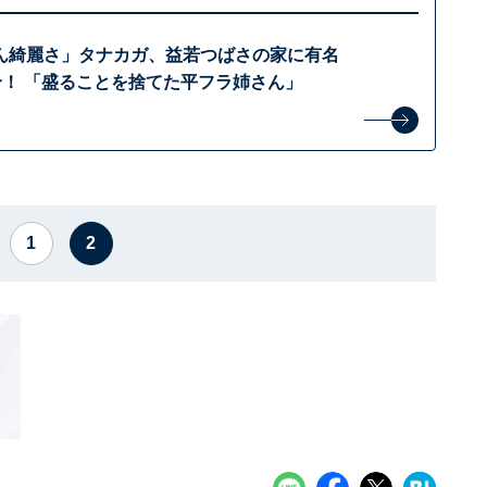
ん綺麗さ」タナカガ、益若つばさの家に有名
大集合！ 「盛ることを捨てた平フラ姉さん」
1
2