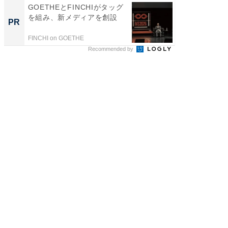
GOETHEとFINCHIがタッグ
arro
を組み、新メディアを創設
いレベ
PR
PR
FINCHI on GOETHE
arrows
Recommended by