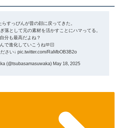
たらすっぴんが昔の顔に戻ってきた。
削ぎ落として元の素材を活かすことにハマってる。
自分も最高だよね？
んで進化していこうね🫶🏻
ださい↓
pic.twitter.com/RaMbOB3B2o
 (@tsubasamasuwaka)
May 18, 2025