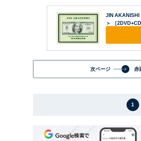
JIN AKANIS
＞ ［2DVD+
次ページ
赤
1