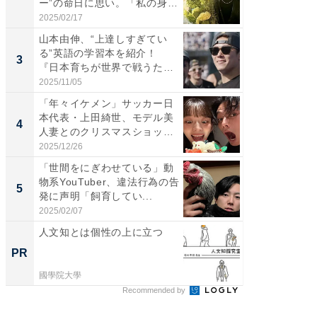
ー”の命日に思い。「私の身
らのプレ
体...
愛...
2025/02/17
2026/08/0
山本由伸、“上達しすぎてい
「脚が
る”英語の学習本を紹介！
横川尚
3
3
『日本育ちが世界で戦うため
ムキな姿
の...
刃...
2025/11/05
2026/08/0
「年々イケメン」サッカー日
「え、
本代表・上田綺世、モデル美
芸人、2
4
4
人妻とのクリスマスショット
エットに
に...
2025/12/26
2026/08/0
「世間をにぎわせている」動
「脳がバ
物系YouTuber、違法行為の告
装姿が話
5
5
発に声明「飼育してい...
のお父さ
2025/02/07
2026/08/0
人文知とは個性の上に立つ
事例か
管理』
PR
PR
國學院大學
KeeperSec
Recommended by