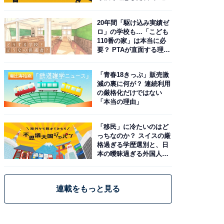
20年間「駆け込み実績ゼ
ロ」の学校も…「こども
110番の家」は本当に必
要？ PTAが直面する理想
と現実
「青春18きっぷ」販売激
減の裏に何が？ 連続利用
の厳格化だけではない
「本当の理由」
「移民」に冷たいのはど
っちなのか？ スイスの厳
格過ぎる学歴選別と、日
本の曖昧過ぎる外国人政
策
連載をもっと見る