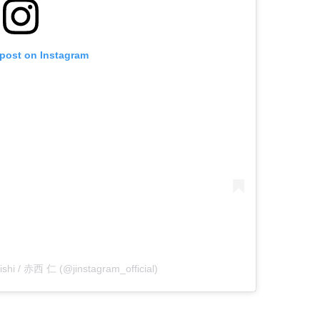
 post on Instagram
ishi / 赤西 仁 (@jinstagram_official)