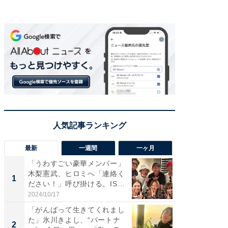
最新
一週間
一ヶ月
「うわすごい豪華メンバー」
「さす
木梨憲武、ヒロミへ「連絡く
は」高
1
1
ださい！」呼び掛ける。IS
災地を
S...
「カ...
2024/10/17
2026/08/0
「がんばって生きてくれまし
「女の
た」氷川きよし、“パートナ
介、バ
2
2