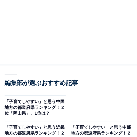
＞8位までの全ランキング結果
2位：沖縄県／90票
2位は「沖縄県」でした。回答では、のんびりとした県
民性や自然の豊かさ、地域のつながりの強さといった点
が挙げられていました。温暖な気候のもと、子どもがの
びのびと育ちやすい環境が整っていると感じる人が多い
ようです。
編集部が選ぶおすすめ記事
回答者からは「のんびりしているので」（50代男性／北
「子育てしやすい」と思う中国
海道）、「海が綺麗で、ゆったりとした県民性なので子
地方の都道府県ランキング！ 2
位「岡山県」、1位は？
供がおおらかに育ってくれそうだからです」（20代男性
／東京都）、「地域のつながりが強く、近所の人たちが
「子育てしやすい」と思う近畿
「子育てしやすい」と思う中部
子どもをあたたかく見守ってくれそうなイメージがある
地方の都道府県ランキング！ 2
地方の都道府県ランキング！ 2