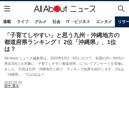
連載
ライフ
グルメ
社会
IT・ビジネス
エンタメ
リサ
「子育てしやすい」と思う九州・沖縄地方の
都道府県ランキング！ 2位「沖縄県」、1位
は？
All About ニュース編集部は、2025年5月2～6日にかけて、全国の20～60代の
男女300人を対象に「子育てしやすい都道府県」についてアンケートを実施し
ました。今回は九州・沖縄地方に絞り、ランキング結果を紹介します。2位は
「沖縄県」、では1位は？
2025.05.25
田中 寛大