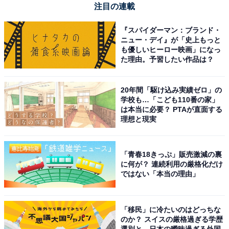
注目の連載
「子育てしやすい」と思う四国地方の都道府県
ランキング！ 2位「愛媛県」、1位は？
『スパイダーマン：ブランド・
ニュー・デイ』が「史上もっと
も優しいヒーロー映画」になっ
た理由。予習したい作品は？
20年間「駆け込み実績ゼロ」の
学校も…「こども110番の家」
は本当に必要？ PTAが直面する
1
2
理想と現実
「青春18きっぷ」販売激減の裏
に何が？ 連続利用の厳格化だけ
ではない「本当の理由」
「移民」に冷たいのはどっちな
のか？ スイスの厳格過ぎる学歴
選別と、日本の曖昧過ぎる外国