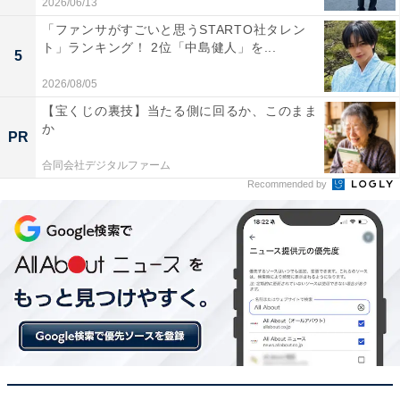
2026/06/13
8位までの全ランキング結果を見
「ファンサがすごいと思うSTARTO社タレン
次ページ
る
ト」ランキング！ 2位「中島健人」を...
5
2026/08/05
【宝くじの裏技】当たる側に回るか、このまま
か
PR
合同会社デジタルファーム
Recommended by
こちらもおすすめ