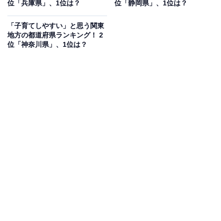
位「兵庫県」、1位は？
位「静岡県」、1位は？
から」（40代男性／静岡県）などのコメントが寄せられ
ていました。
「子育てしやすい」と思う関東
地方の都道府県ランキング！ 2
位「神奈川県」、1位は？
1位：福岡県／159票