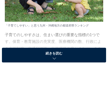
「子育てしやすい」と思う九州・沖縄地方の都道府県ランキング
子育てのしやすさは、住まい選びの重要な指標の1つで
す。保育・教育施設の充実度、医療機関の数、行政によ
る支援制度、交通利便性、自然環境の豊かさなど、さま
続きを読む
ざまな観点から「子育てしやすい」と感じる地域は異な
ります。
All About ニュース編集部では、2025年5月2日～6日にか
けて、全国の20～60代の男女300人を対象に「子育てし
やすい都道府県」についてアンケートを実施しました。
この記事では、九州・沖縄地方の結果をランキング形式
でご紹介します。