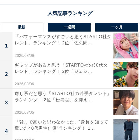
1位は「福岡県」でした。多くの人が、都市機能と自然
環境のバランスや交通の利便性に魅力を感じているよう
です。福岡市をはじめとする都市部の整備されたインフ
最新
一週間
一ヶ月
ラや、多様な教育・生活環境が、子育てのしやすさにつ
「パフォーマンスがすごいと思うSTARTO社タ
ながっていると評価されています。
レント」ランキング！ 2位「佐久間...
1
回答者からは「交通の便が良く、暮らしやすい環境が整
2026/08/06
っているから」（30代女性／東京都）、「街全体がそこ
ギャップがあると思う「STARTO社の30代タ
レント」ランキング！ 2位「ジェシ...
まで広すぎず、電車のアクセスもとても良いので移動し
2
やすいと聞いたことがある」（30代女性／千葉県）、
2026/08/06
「都会と自然のバランスがいいので、子育てしやすい」
癒し系だと思う「STARTO社の若手タレント」
（30代女性／福岡県）などのコメントが寄せられていま
ランキング！ 2位「松島聡」を抑え...
3
した。
2026/08/05
「背まで高いと思わなかった」“身長を知って
※回答コメントは原文ママです
驚いた40代男性俳優”ランキング！ 1...
4