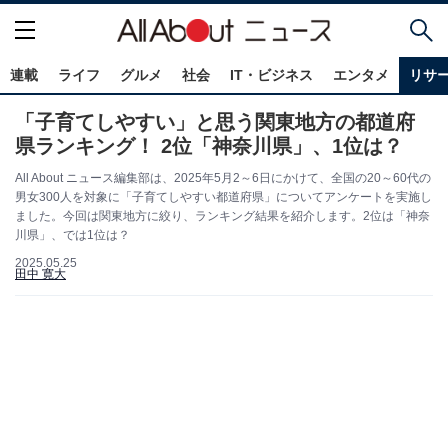
連載
ライフ
グルメ
社会
IT・ビジネス
エンタメ
リサ
「子育てしやすい」と思う関東地方の都道府
県ランキング！ 2位「神奈川県」、1位は？
All About ニュース編集部は、2025年5月2～6日にかけて、全国の20～60代の
男女300人を対象に「子育てしやすい都道府県」についてアンケートを実施し
ました。今回は関東地方に絞り、ランキング結果を紹介します。2位は「神奈
川県」、では1位は？
2025.05.25
田中 寛大