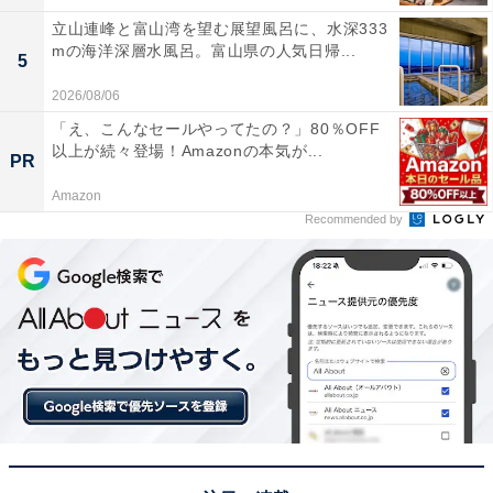
立山連峰と富山湾を望む展望風呂に、水深333
mの海洋深層水風呂。富山県の人気日帰...
5
2026/08/06
「え、こんなセールやってたの？」80％OFF
以上が続々登場！Amazonの本気が...
PR
Amazon
Recommended by