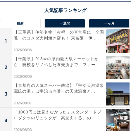
最新
一週間
一ヶ月
【三重県】伊勢名物「赤福」の直営店に、全国
唯一のコメダ大判焼き店も！ 東名阪・伊...
1
2026/08/06
【千葉県】918㎡の県内最大級マーケットか
ら、廃校をリノベした直売所まで。ファー...
2
2026/08/06
【京都府の人気スーパー銭湯】「宇治天然温泉
源氏の湯」は宇治市内唯一の天然温泉と...
3
2026/08/07
「1000円には見えなかった」スタンダードプ
ロダクツのリュックが「高見えする」の...
4
2026/08/03