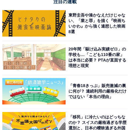
注目の連載
東野圭吾や湊かなえだけじゃな
い、「業と罪」を描く『映画ち
いかわ』から強く連想した映画
8選
20年間「駆け込み実績ゼロ」の
学校も…「こども110番の家」
は本当に必要？ PTAが直面する
理想と現実
「青春18きっぷ」販売激減の裏
に何が？ 連続利用の厳格化だけ
ではない「本当の理由」
「移民」に冷たいのはどっちな
のか？ スイスの厳格過ぎる学歴
選別と、日本の曖昧過ぎる外国