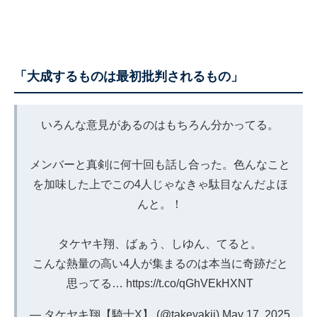
「大成するものは最初批判されるもの」
いろんな意見があるのはもちろん分かってる。
メンバーと真剣に何十回も話し合った。色んなこと
を加味した上でこの4人じゃなきゃ駄目なんだよほ
んと。！
タケヤキ翔、ばぁう、しゆん、てると。
こんな熱量の高い4人が集まるのは本当に奇跡だと
思ってる…
https://t.co/qGhVEkHXNT
— タケヤキ翔【騎士X】 (@takeyakii)
May 17, 2025