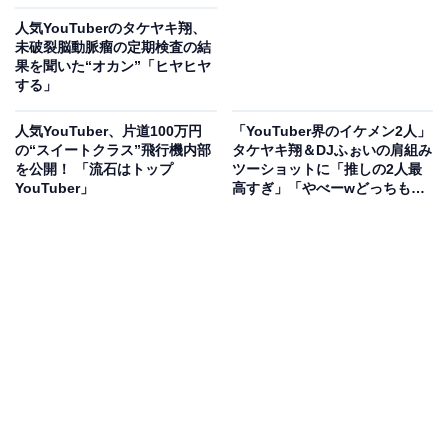
人気YouTuberのタケヤキ翔、
未破裂脳動脈瘤の定期検査の結
果を聞いた“オカン”「ヒヤヒヤ
する」
人気YouTuber、片道100万円
「YouTuber界のイケメン2人」
の“スイートクラス”飛行機内部
タケヤキ翔＆DJふぉいの肩組み
を公開！ 「流石はトップ
ツーショットに「推しの2人最
YouTuber」
高すぎ」「やべーwどっちも好
き」と歓喜の声