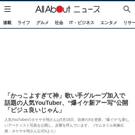
連載
ライフ
グルメ
社会
IT・ビジネス
エンタメ
リサ
「かっこよすぎて神」歌い手グループ加入で
話題の人気YouTuber、“爆イケ新アー写”公開
「ビジュ良いじゃん」
人気YouTuberのタケヤキ翔さんは5月18日、自身のXを更新。“爆イケ”な新し
いアーティスト写真を公開し、反響を呼んでいます。（サムネイル画像出
典：タケヤキ翔さん公式Xより）