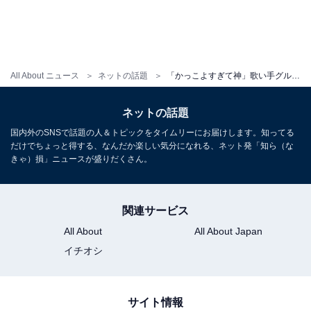
All About ニュース
ネットの話題
「かっこよすぎて神」歌い手グループ加入で話題の人気YouTuber、“爆イケ新アー写”公開「ビジュ良いじゃん」
ネットの話題
国内外のSNSで話題の人＆トピックをタイムリーにお届けします。知ってる
だけでちょっと得する、なんだか楽しい気分になれる、ネット発「知ら（な
きゃ）損」ニュースが盛りだくさん。
関連サービス
All About
All About Japan
イチオシ
サイト情報