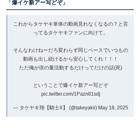
「爆イケ新アー写どぞ」
これからタケヤキ単体の動画見れなくなるの？と言
ってるタケヤキファンに向けて。
そんなわけねーだろ変わらず同じペースでいつもの
動画も出し続けるから安心してくれ！！！
ただ俺が倍の量活動するだけってだけの話(死)
ということで爆イケ新アー写どぞ
pic.twitter.com/1Pazn81sdj
— タケヤキ翔【騎士X】 (@takeyakii)
May 18, 2025