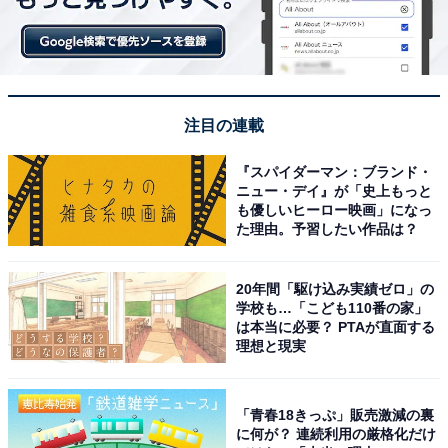
注目の連載
『スパイダーマン：ブランド・
ニュー・デイ』が「史上もっと
も優しいヒーロー映画」になっ
た理由。予習したい作品は？
20年間「駆け込み実績ゼロ」の
学校も…「こども110番の家」
は本当に必要？ PTAが直面する
理想と現実
「青春18きっぷ」販売激減の裏
に何が？ 連続利用の厳格化だけ