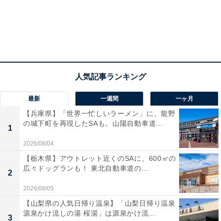
最新
一週間
一ヶ月
【兵庫県】「世界一忙しいラーメン」に、龍野
の城下町を再現したSAも。山陽自動車道...
1
2026/08/04
【栃木県】アウトレット近くのSAに、600㎡の
広々ドッグランも！ 東北自動車道の...
2
2026/08/05
【山梨県の人気日帰り温泉】「山梨日帰り温泉
源泉かけ流しの湯 桜湯」は源泉かけ流...
3