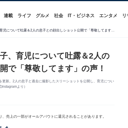
連載
ライフ
グルメ
社会
IT・ビジネス
エンタメ
リ
「涙が止まりません」紗栄子、育児について吐露＆2人の息子との顔出しショット公開で「尊敬してます」の声！
子、育児について吐露＆2人の
開で「尊敬してます」の声！
ramを更新。2人の息子と過去に撮影したスリーショットを公開し、育児につい
tagramより）
り、売上の一部がオールアバウトに還元されることがあります。