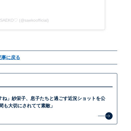
y SAEKO♡ (@saekoofficial)
記事に戻る
すね」紗栄子、息子たちと過ごす近況ショットを公
時間も大切にされてて素敵」