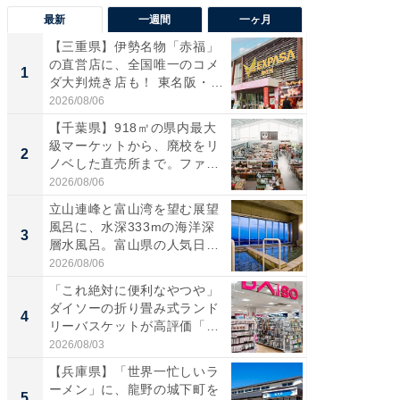
最新
一週間
一ヶ月
【三重県】伊勢名物「赤福」
【兵庫
の直営店に、全国唯一のコメ
ーメン
1
1
ダ大判焼き店も！ 東名阪・
再現した
伊...
道...
2026/08/06
2026/08/0
【千葉県】918㎡の県内最大
【三重
級マーケットから、廃校をリ
「鈴鹿天
2
2
ノベした直売所まで。ファ
は100
ー...
2026/08/06
2026/08/0
立山連峰と富山湾を望む展望
ステラ
風呂に、水深333mの海洋深
詰め放題
3
3
層水風呂。富山県の人気日
00円で「
帰...
2026/08/06
2026/08/0
「これ絶対に便利なやつや」
「ミニオ
ダイソーの折り畳み式ランド
ッグ！ 
4
4
リーバスケットが高評価「使
ど、夏限
わ...
2026/08/03
2026/08/0
【兵庫県】「世界一忙しいラ
【埼玉
ーメン」に、龍野の城下町を
「行田天
5
5