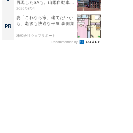
再現したSAも。山陽自動車
は和の
道...
が...
2026/08/04
2026/08/0
妻「これなら家、建てたいか
【見城徹
も」老後も快適な平屋 事例集
も変わ
PR
PR
株式会社ウェブサポート
FINCHI o
Recommended by