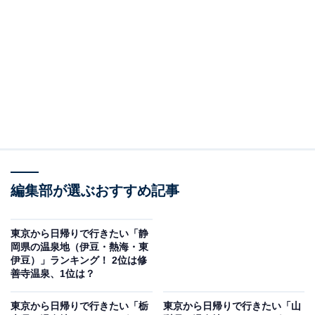
は高速バスの利用も便利です。『万葉集』にもその名が
詠まれた歴史ある温泉地で、400年以上の歴史を誇りま
す。365段の石段沿いには旅館や土産店、飲食店が軒を
連ね、風情あふれる石段街の景観が人気です。源泉かけ
流しが自慢の温泉施設なども多く、“子宝の湯”として知
られる茶褐色の「黄金の湯」と無色透明の「白銀の湯」
による2種類の湯が楽しめます。
回答者からは、「実際に日帰りで行ったことがあり、お
店が密集していて1日でも楽しめる」（30代女性／神奈
編集部が選ぶおすすめ記事
川県）、「立ち寄り湯がたくさんあって日帰りでも楽し
める。千と千尋の神隠し風の街並みも楽しい！」（30代
東京から日帰りで行きたい「静
岡県の温泉地（伊豆・熱海・東
女性／東京都）、「伊香保温泉は日帰りで行きやすい温
伊豆）」ランキング！ 2位は修
泉が沢山あるからです」（30代その他／埼玉県）、「伊
善寺温泉、1位は？
香保の街並みが好きです。群馬はどこもいいがここが一
東京から日帰りで行きたい「栃
東京から日帰りで行きたい「山
番」（40代女性／秋田県）などの声がありました。