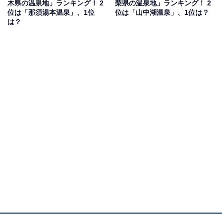
木県の温泉地」ランキング！ 2
梨県の温泉地」ランキング！ 2
位は「那須湯本温泉」、1位
位は「山中湖温泉」、1位は？
は？
1位：草津温泉（群馬県）／142票
1位は、草津温泉。東京駅からは新幹線とバスを利用し
て約2時間半でアクセスできる、日本三大名泉の1つで