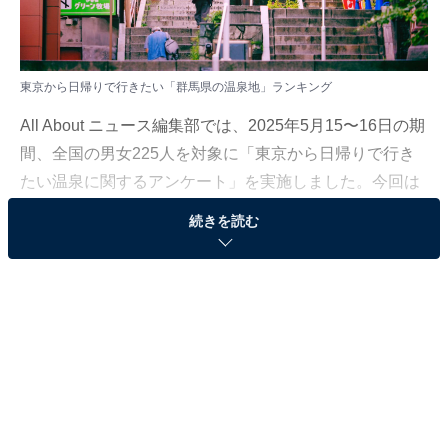
東京から日帰りで行きたい「群馬県の温泉地」ランキング
All About ニュース編集部では、2025年5月15〜16日の期
間、全国の男女225人を対象に「東京から日帰りで行き
たい温泉に関するアンケート」を実施しました。今回は
その中から、東京から日帰りで行きたい「群馬県の温泉
続きを読む
地」ランキングの結果をご紹介します。
＞5位までの全ランキング結果を見る
2位：伊香保温泉（群馬県）／50票
2位は、伊香保温泉。東京からは車、または新幹線とバ
スを組み合わせて約2時間でアクセス可能。新宿駅から