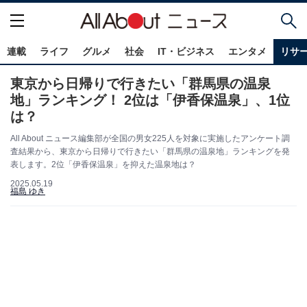
連載
ライフ
グルメ
社会
IT・ビジネス
エンタメ
リサ
東京から日帰りで行きたい「群馬県の温泉
地」ランキング！ 2位は「伊香保温泉」、1位
は？
All About ニュース編集部が全国の男女225人を対象に実施したアンケート調
査結果から、東京から日帰りで行きたい「群馬県の温泉地」ランキングを発
表します。2位「伊香保温泉」を抑えた温泉地は？
2025.05.19
福島 ゆき