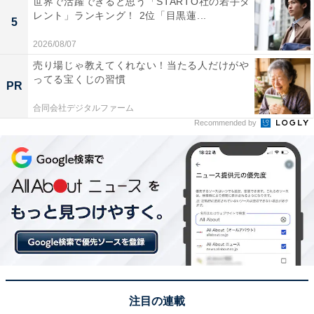
世界で活躍できると思う「STARTO社の若手タ
いです。いろんな病気に効果があるらしいです。温泉街
レント」ランキング！ 2位「目黒蓮...
5
を散策するのも楽しいです」（60代男性／新潟県）など
2026/08/07
のコメントが寄せられました。
売り場じゃ教えてくれない！当たる人だけがや
ってる宝くじの習慣
PR
※回答者からのコメントは原文ママです
合同会社デジタルファーム
Recommended by
この記事の筆者：福島 ゆき プロフィール
アニメや漫画のレビュー、エンタメトピックスなどを中
心に、オールジャンルで執筆中のライター。時々、店舗
取材などのリポート記事も担当。All AboutおよびAll
About ニュースでのライター歴は6年。
次ページ
5位までのランキング結果を見る
注目の連載