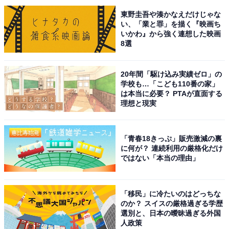
東野圭吾や湊かなえだけじゃな
い、「業と罪」を描く『映画ち
いかわ』から強く連想した映画
8選
20年間「駆け込み実績ゼロ」の
学校も…「こども110番の家」
は本当に必要？ PTAが直面する
理想と現実
「青春18きっぷ」販売激減の裏
に何が？ 連続利用の厳格化だけ
ではない「本当の理由」
こちらもおすすめ
東京から日帰りで行きたい「神奈川県の温泉
地」ランキング！ 2位は「湯河原温泉」、1位
「移民」に冷たいのはどっちな
は？
のか？ スイスの厳格過ぎる学歴
選別と、日本の曖昧過ぎる外国
人政策