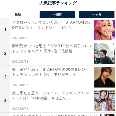
す。自然湧出量は日本一を誇り、白い湯けむりが立ちの
ぼる「湯畑」を中心に、土産物店や飲食店、温泉宿が立
最新
一週間
一ヶ月
ち並ぶ情緒ある温泉街が広がっています。人気の日帰り
アクロバットがすごいと思う「STARTO社の3
温泉施設「草津三湯」に1回ずつお得に入浴できる、有
0代タレント」ランキング！ 2位「...
1
効期限なしの入湯手形「ちょいな三湯めぐり手形」など
2026/08/08
もあり、日本屈指の良質な温泉を日帰りで堪能できるほ
面倒見がいいと思う「STARTO社の若手タレン
か、レンタル浴衣での温泉街の散策も人気です。
ト」ランキング！ 同率2位「佐藤勝...
2
2026/08/08
回答者からは、「数年前に行って、湯畑と、ここだけの
癒し系だと思う「STARTO社の30代タレン
良い泉質に圧倒されたから」（40代男性／東京都）、
ト」ランキング！ 2位「伊野尾慧」を...
3
「湯畑を中心に温泉街らしい雰囲気が味わえ、最近はリ
ニューアルもされておしゃれなお店も増えているので、
2026/08/07
温泉だけでなく観光地として楽しめるため」（30代女性
癒し系だと思う「ジュニア」ランキング！ KE
Y TO LIT「中村嶺亜」を僅差で...
／神奈川県）、「湯畑の雰囲気が好きだからです」（20
4
代男性／東京都）、「これはもう草津温泉の一択です。
2026/08/08
私自身何度か行ったことがありますが、泉質がとてもい