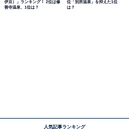
伊豆）」ランキング！ 2位は修
位「別所温泉」を抑えた1位
善寺温泉、1位は？
は？
1位：鬼怒川温泉（栃木県）／154票
1位は、鬼怒川温泉。新宿駅や池袋駅からは電車で約2時
間半でアクセスできるほか、浅草駅などから乗車可能な
東武特急「スペーシアX」での快適な旅も人気です。雄