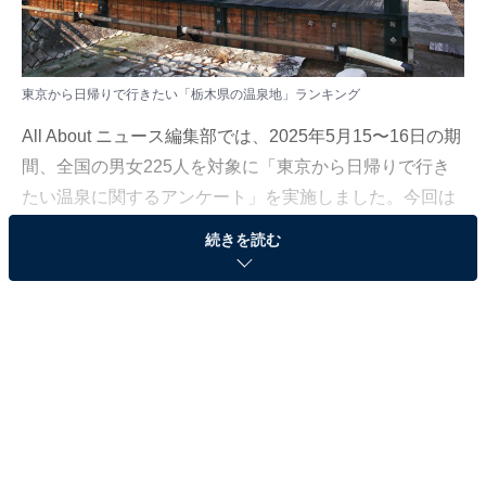
東京から日帰りで行きたい「栃木県の温泉地」ランキング
All About ニュース編集部では、2025年5月15〜16日の期
間、全国の男女225人を対象に「東京から日帰りで行き
たい温泉に関するアンケート」を実施しました。今回は
その中から、東京から日帰りで行きたい「栃木県の温泉
続きを読む
地」ランキングの結果をご紹介します。
＞6位までの全ランキング結果を見る
2位：那須湯本温泉（栃木県）／37票
2位は、那須湯本温泉。那須高原温泉郷の中心となる、
那須で最も古い歴史を持つ温泉地です。開湯1300年以上