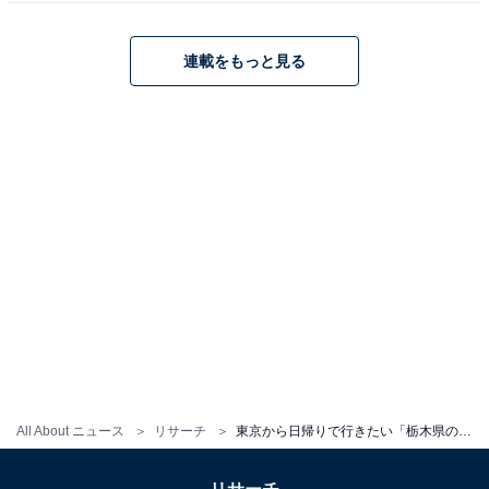
連載をもっと見る
1
2
All About ニュース
リサーチ
東京から日帰りで行きたい「栃木県の温泉地」ランキング！ 2位は「那須湯本温泉」、1位は？