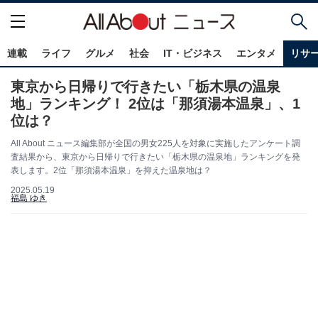
連載
ライフ
グルメ
社会
IT・ビジネス
エンタメ
リサ
東京から日帰りで行きたい「栃木県の温泉
地」ランキング！ 2位は「那須湯本温泉」、1
位は？
All About ニュース編集部が全国の男女225人を対象に実施したアンケート調
査結果から、東京から日帰りで行きたい「栃木県の温泉地」ランキングを発
表します。2位「那須湯本温泉」を抑えた温泉地は？
2025.05.19
福島 ゆき