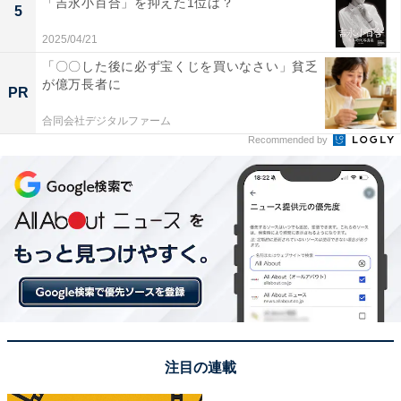
「吉永小百合」を抑えた1位は？
5
ペーシアに乗りたいです。日光東照宮を観光して、温泉
2025/04/21
に入って最高のプランです」（40代女性／静岡県）など
「〇〇した後に必ず宝くじを買いなさい」貧乏
のコメントが寄せられました。
が億万長者に
PR
※回答者からのコメントは原文ママです
合同会社デジタルファーム
Recommended by
この記事の筆者：福島 ゆき プロフィール
アニメや漫画のレビュー、エンタメトピックスなどを中
心に、オールジャンルで執筆中のライター。時々、店舗
取材などのリポート記事も担当。All AboutおよびAll
About ニュースでのライター歴は6年。
次ページ
6位までのランキング結果を見る
注目の連載