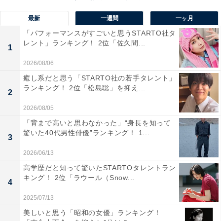
大な渓谷の景色を堪能できる絶景露天風呂や家族で楽し
最新
一週間
一ヶ月
めるレジャーホテルなど、数多くの宿泊施設が鬼怒川沿
「パフォーマンスがすごいと思うSTARTO社タ
いに建ち並びます。「鬼怒川温泉ロープウェイ」や「鬼
レント」ランキング！ 2位「佐久間...
1
怒川ライン下り」など雄大な自然を堪能できるスポッ
2026/08/06
ト、「EDO WONDERLAND 日光江戸村」や「東武ワー
癒し系だと思う「STARTO社の若手タレント」
ルドスクウェア」などのテーマパークも充実していま
ランキング！ 2位「松島聡」を抑え...
2
す。
2026/08/05
回答者からは、「浅草から特急で一本とアクセスが良
「背まで高いと思わなかった」“身長を知って
驚いた40代男性俳優”ランキング！ 1...
く、渓谷美を望む露天風呂や日光観光とあわせて楽しめ
3
る点が日帰り旅にぴったりだから」（30代女性／東京
2026/06/13
都）、「美しい渓谷を見下ろしながらの露天風呂は最
高学歴だと知って驚いたSTARTOタレントラン
高」（30代女性／神奈川県）、「鬼怒川温泉は渓谷美と
キング！ 2位「ラウール（Snow...
4
自然に囲まれた癒しの温泉地。都心からのアクセスも良
2025/07/13
く、絶景露天風呂や観光とあわせて日帰りで楽しめるの
美しいと思う「昭和の女優」ランキング！
が魅力です」（30代男性／千葉県）、「乗り鉄なのでス