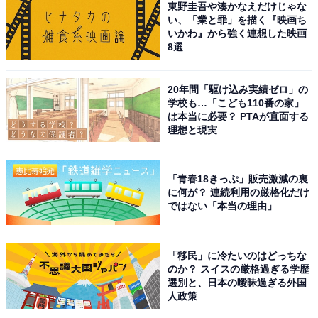
東野圭吾や湊かなえだけじゃな
い、「業と罪」を描く『映画ち
いかわ』から強く連想した映画
8選
20年間「駆け込み実績ゼロ」の
学校も…「こども110番の家」
は本当に必要？ PTAが直面する
理想と現実
「青春18きっぷ」販売激減の裏
に何が？ 連続利用の厳格化だけ
ではない「本当の理由」
こちらもおすすめ
東京から日帰りで行きたい「山梨県の温泉地」
「移民」に冷たいのはどっちな
ランキング！ 2位は「山中湖温泉」、1位は？
のか？ スイスの厳格過ぎる学歴
選別と、日本の曖昧過ぎる外国
人政策