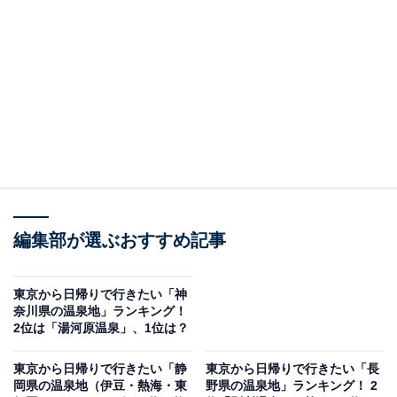
の歴史を誇る、天然硫黄泉の「鹿の湯」は那須七湯の1
つ。「鹿の湯」の裏には、那須与一の逸話も存在する奈
良時代建立の「那須温泉神社」があり、歴史ある落ち着
いた街並みが広がります。
回答者からは、「若い頃一度いって、自然に包まれた温
泉街の雰囲気に魅了され癒されたから」（40代男性／東
京都）、「以前訪れた時に、景色もよく、食べ物も美味
しい旅館があったため、もう一度行きたいから」（20代
女性／東京都）、「泉質が好きで古い温泉施設もあるの
編集部が選ぶおすすめ記事
が好き」（30代男性／神奈川県）、「少し標高の高い温
泉地ですが、温泉の香りに包まれながら楽しむことをお
東京から日帰りで行きたい「神
奈川県の温泉地」ランキング！
すすめします。泉質は、単純酸性硫黄温泉で、硫黄の匂
2位は「湯河原温泉」、1位は？
いと少しとろみのある白濁した湯が特徴です」（60代女
性／静岡県）などの声がありました。
東京から日帰りで行きたい「静
東京から日帰りで行きたい「長
岡県の温泉地（伊豆・熱海・東
野県の温泉地」ランキング！ 2