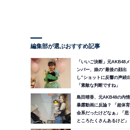
編集部が選ぶおすすめ記事
「いいご決断」元AKB48メ
ンバー、娘の“最後の顔出
し”ショットに反響の声続
「素敵な判断ですね」
島田晴香、元AKB48の内情
暴露動画に反論？ 「超体育
会系だったけどなぁ」「思
ところたくさんあるけど」