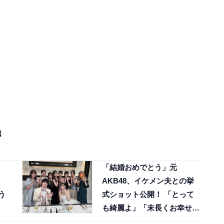
出
「結婚おめでとう」元
AKB48、イケメン夫との挙
う
式ショット公開！ 「とって
も綺麗よ︎」「末長くお幸せ
に」