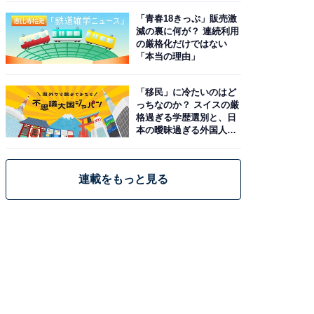
「青春18きっぷ」販売激
減の裏に何が？ 連続利用
の厳格化だけではない
「本当の理由」
「移民」に冷たいのはど
っちなのか？ スイスの厳
格過ぎる学歴選別と、日
本の曖昧過ぎる外国人政
策
連載をもっと見る