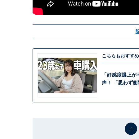
こちらもおすすめ
「好感度爆上が
声！ 「思わず