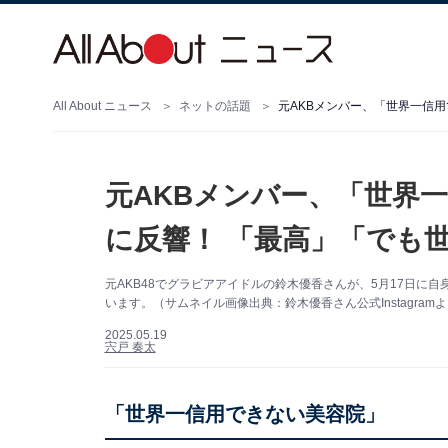
All About ニュース
ネットの話題
元AKBメンバー、「世界一信
元AKBメンバー、「世界
に反響！ 「最高」「でも
元AKB48でグラビアアイドルの鈴木優香さんが、5月17日に自身
います。（サムネイル画像出典：鈴木優香さん公式Instagram
2025.05.19
宍戸 奏太
「世界一信用できない美容院」