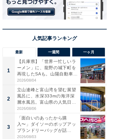
最新
一週間
一ヶ月
【兵庫県】「世界一忙しいラ
【兵庫
ーメン」に、龍野の城下町を
ーメン
1
1
再現したSAも。山陽自動車
再現した
道...
道...
2026/08/04
2026/08/0
立山連峰と富山湾を望む展望
【三重
風呂に、水深333mの海洋深
「鈴鹿天
2
2
層水風呂。富山県の人気日
は100
帰...
2026/08/06
2026/08/0
「面白いのあったから購
ステラ
入〜」ダイソーのポップアッ
詰め放題
3
3
プランドリーバッグが話
00円で「
題。“さま...
2026/08/03
2026/08/0