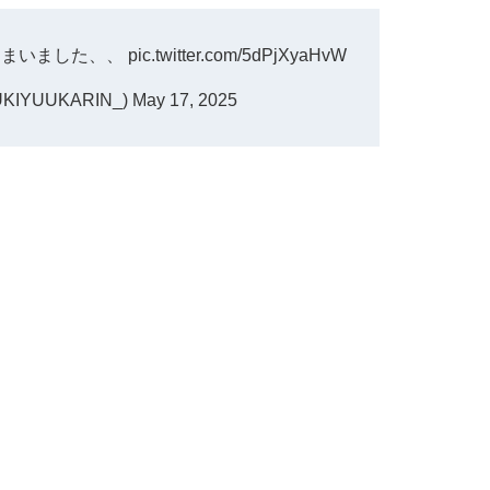
しまいました、、
pic.twitter.com/5dPjXyaHvW
KIYUUKARIN_)
May 17, 2025