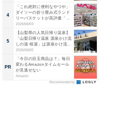
「これ絶対に便利なやつや」
「ミニオ
ダイソーの折り畳み式ランド
ッグ！ 
4
4
リーバスケットが高評価「使
ど、夏限
わ...
2026/08/03
2026/08/0
【山梨県の人気日帰り温泉】
【埼玉
「山梨日帰り温泉 源泉かけ流
「行田天
5
5
しの湯 桜湯」は源泉かけ流...
は和の
が...
2026/08/05
2026/08/0
「今日の目玉商品は？」毎日
すべて
変わるAmazonタイムセール
るその
PR
PR
が見逃せない
Amazon
COCO VIL
Recommended by