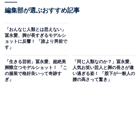
編集部が選ぶおすすめ記事
「おんなじ人類とは思えない」
冨永愛、脚が長すぎるモデルシ
ョットに反響！ 「誰より男前で
す」
「生きる芸術」冨永愛、超絶美
「同じ人類なのか？」冨永愛、
脚際立つモデルショット！ 「こ
人気お笑い芸人と脚の長さが違
の服装で格好良いって奇跡す
い過ぎる姿！ 「股下が一般人の
ぎ」
腰の高さって驚き」