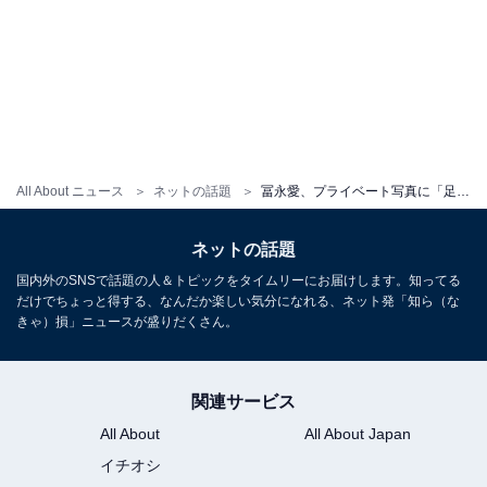
All About ニュース
ネットの話題
冨永愛、プライベート写真に「足の指が長過ぎてビックリ」「凄いっ！足の指が私の2倍ある！」驚きの声
ネットの話題
国内外のSNSで話題の人＆トピックをタイムリーにお届けします。知ってる
だけでちょっと得する、なんだか楽しい気分になれる、ネット発「知ら（な
きゃ）損」ニュースが盛りだくさん。
関連サービス
All About
All About Japan
イチオシ