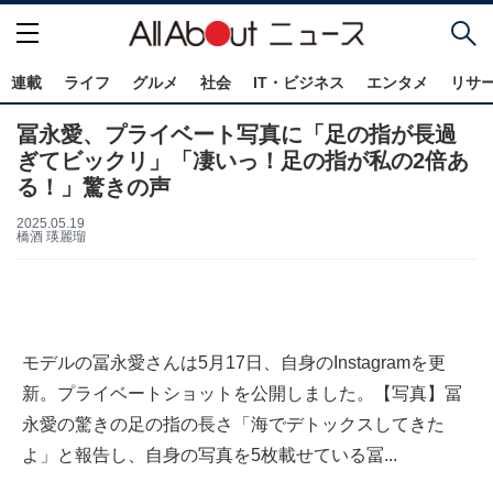
連載
ライフ
グルメ
社会
IT・ビジネス
エンタメ
リサ
冨永愛、プライベート写真に「足の指が長過
ぎてビックリ」「凄いっ！足の指が私の2倍あ
る！」驚きの声
2025.05.19
橋酒 瑛麗瑠
モデルの冨永愛さんは5月17日、自身のInstagramを更
新。プライベートショットを公開しました。【写真】冨
永愛の驚きの足の指の長さ「海でデトックスしてきた
よ」と報告し、自身の写真を5枚載せている冨...