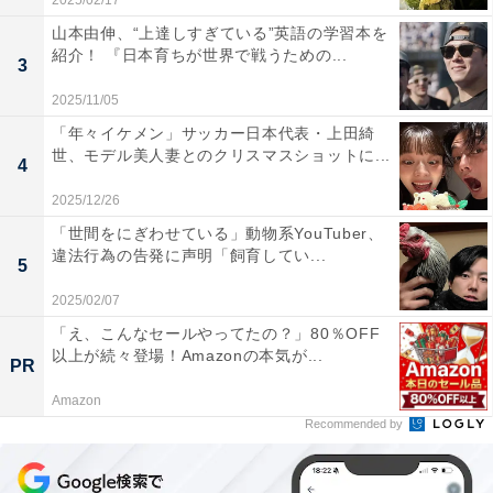
2025/02/17
山本由伸、“上達しすぎている”英語の学習本を
紹介！ 『日本育ちが世界で戦うための...
3
2025/11/05
「年々イケメン」サッカー日本代表・上田綺
世、モデル美人妻とのクリスマスショットに...
4
2025/12/26
「世間をにぎわせている」動物系YouTuber、
違法行為の告発に声明「飼育してい...
5
2025/02/07
「え、こんなセールやってたの？」80％OFF
以上が続々登場！Amazonの本気が...
PR
Amazon
Recommended by