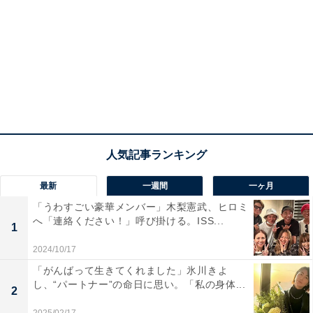
最新
一週間
一ヶ月
「うわすごい豪華メンバー」木梨憲武、ヒロミ
へ「連絡ください！」呼び掛ける。ISS...
1
2024/10/17
「がんばって生きてくれました」氷川きよ
し、“パートナー”の命日に思い。「私の身体...
2