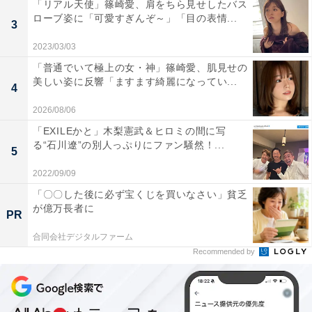
「リアル天使」篠崎愛、肩をちら見せしたバス
ローブ姿に「可愛すぎんぞ～」「目の表情...
3
2023/03/03
「普通でいて極上の女・神」篠崎愛、肌見せの
美しい姿に反響「ますます綺麗になってい...
4
2026/08/06
「EXILEかと」木梨憲武＆ヒロミの間に写
る“石川遼”の別人っぷりにファン騒然！...
5
2022/09/09
「〇〇した後に必ず宝くじを買いなさい」貧乏
が億万長者に
PR
合同会社デジタルファーム
Recommended by