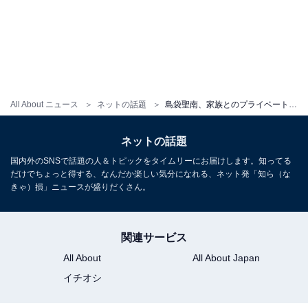
All About ニュース
ネットの話題
島袋聖南、家族とのプライベートショットを公開し反響の声！「ほんま美しい」
ネットの話題
国内外のSNSで話題の人＆トピックをタイムリーにお届けします。知ってる
だけでちょっと得する、なんだか楽しい気分になれる、ネット発「知ら（な
きゃ）損」ニュースが盛りだくさん。
関連サービス
All About
All About Japan
イチオシ