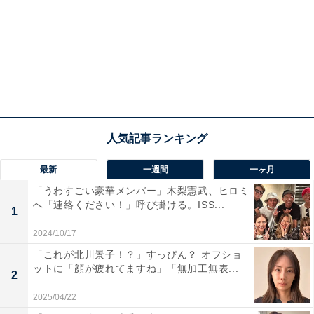
最新
一週間
一ヶ月
「うわすごい豪華メンバー」木梨憲武、ヒロミ
へ「連絡ください！」呼び掛ける。ISS...
1
2024/10/17
「これが北川景子！？」すっぴん？ オフショ
ットに「顔が疲れてますね」「無加工無表...
2
2025/04/22