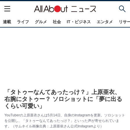
連載
ライフ
グルメ
社会
IT・ビジネス
エンタメ
リサ
「タトゥーなんてあったっけ？」上原亜衣、
右腕にタトゥー？ ソロショットに「夢に出る
くらい可愛い」
YouTuberの上原亜衣さんは5月14日、自身のInstagramを更新。ソロショット
を公開し、「タトゥーなんてあったっけ？」といった声が寄せられていま
す。（サムネイル画像出典：上原亜依さん公式Instagramより）