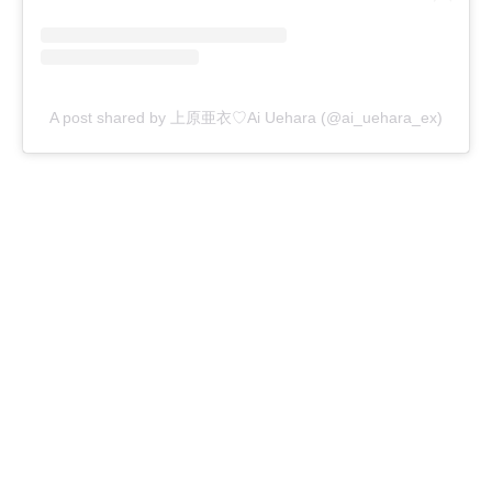
A post shared by 上原亜衣♡Ai Uehara (@ai_uehara_ex)