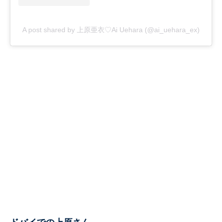
A post shared by 上原亜衣♡Ai Uehara (@ai_uehara_ex)