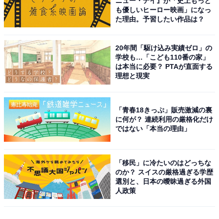
ニュー・デイ』が「史上もっと
も優しいヒーロー映画」になっ
た理由。予習したい作品は？
20年間「駆け込み実績ゼロ」の
学校も…「こども110番の家」
は本当に必要？ PTAが直面する
理想と現実
「青春18きっぷ」販売激減の裏
に何が？ 連続利用の厳格化だけ
ではない「本当の理由」
「移民」に冷たいのはどっちな
のか？ スイスの厳格過ぎる学歴
選別と、日本の曖昧過ぎる外国
人政策