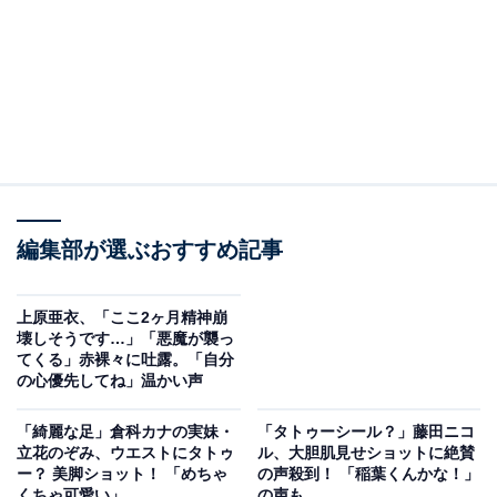
編集部が選ぶおすすめ記事
上原亜衣、「ここ2ヶ月精神崩
壊しそうです…」「悪魔が襲っ
てくる」赤裸々に吐露。「自分
の心優先してね」温かい声
「綺麗な足」倉科カナの実妹・
「タトゥーシール？」藤田ニコ
立花のぞみ、ウエストにタトゥ
ル、大胆肌見せショットに絶賛
ー？ 美脚ショット！ 「めちゃ
の声殺到！ 「稲葉くんかな！」
くちゃ可愛い」
の声も