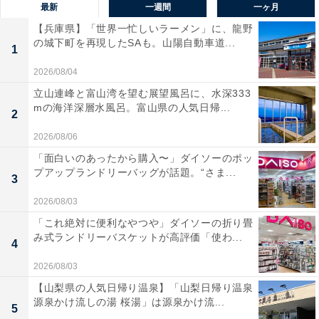
最新
一週間
一ヶ月
【兵庫県】「世界一忙しいラーメン」に、龍野
の城下町を再現したSAも。山陽自動車道...
1
2026/08/04
立山連峰と富山湾を望む展望風呂に、水深333
mの海洋深層水風呂。富山県の人気日帰...
2
2026/08/06
「面白いのあったから購入〜」ダイソーのポッ
プアップランドリーバッグが話題。“さま...
3
2026/08/03
「これ絶対に便利なやつや」ダイソーの折り畳
み式ランドリーバスケットが高評価「使わ...
4
2026/08/03
【山梨県の人気日帰り温泉】「山梨日帰り温泉
源泉かけ流しの湯 桜湯」は源泉かけ流...
5