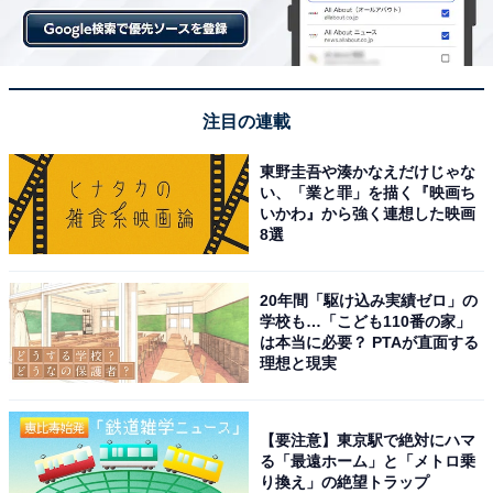
注目の連載
東野圭吾や湊かなえだけじゃな
い、「業と罪」を描く『映画ち
いかわ』から強く連想した映画
8選
20年間「駆け込み実績ゼロ」の
学校も…「こども110番の家」
は本当に必要？ PTAが直面する
理想と現実
【要注意】東京駅で絶対にハマ
る「最遠ホーム」と「メトロ乗
り換え」の絶望トラップ