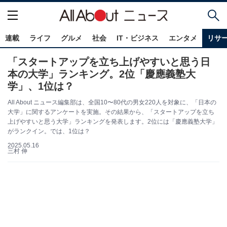
連載
ライフ
グルメ
社会
IT・ビジネス
エンタメ
リサ
「スタートアップを立ち上げやすいと思う日
本の大学」ランキング。2位「慶應義塾大
学」、1位は？
All About ニュース編集部は、全国10〜80代の男女220人を対象に、「日本の
大学」に関するアンケートを実施。その結果から、「スタートアップを立ち
上げやすいと思う大学」ランキングを発表します。2位には「慶應義塾大学」
がランクイン。では、1位は？
2025.05.16
三村 伸