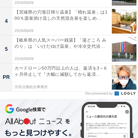
2026/08/09
【宮城県の穴場日帰り温泉】「晴れ温泉」は1
00％源泉掛け流しの天然混合泉を楽しめ...
4
2026/08/09
【岐阜県の人気スーパー銭湯】「湯どころ み
のり」は「いけだゆげ温泉」や冷冷交代浴...
5
2026/08/09
カードローン50万円以上の人は、返済を3～6
ヶ月停止して『大幅に減額してから返済...
PR
渋谷法務総合事務所
Recommended by