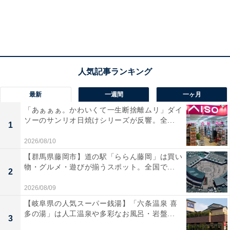
最新
一週間
一ヶ月
「あぁぁぁ。かわいくて一生断捨離ムリ」ダイ
ソーのサンリオ日焼けシリーズが反響。全...
1
2026/08/10
【群馬県藤岡市】道の駅「ららん藤岡」は買い
物・グルメ・遊びが揃うスポット。全国で...
2
2026/08/09
【岐阜県の人気スーパー銭湯】「六条温泉 喜
多の湯」は人工温泉や多彩なお風呂・岩盤...
3