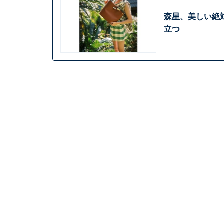
森星、美しい絶
立つ