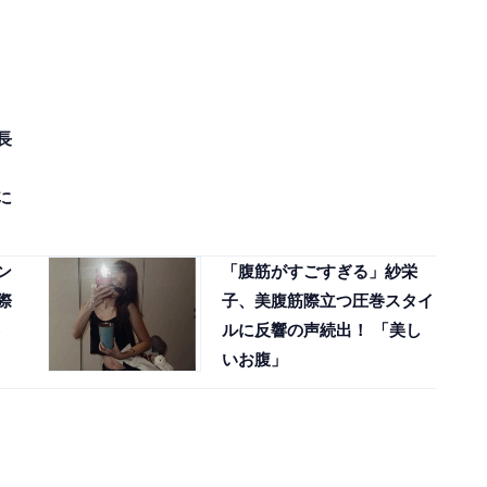
長
に
ン
「腹筋がすごすぎる」紗栄
際
子、美腹筋際立つ圧巻スタイ
ルに反響の声続出！ 「美し
いお腹」