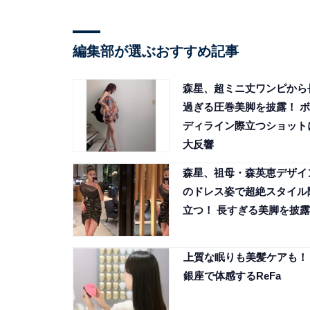
編集部が選ぶおすすめ記事
森星、超ミニ丈ワンピから
過ぎる圧巻美脚を披露！ ボ
ディライン際立つショット
大反響
森星、祖母・森英恵デザイ
のドレス姿で超絶スタイル
立つ！ 長すぎる美脚を披露
上質な眠りも美髪ケアも！
銀座で体感するReFa