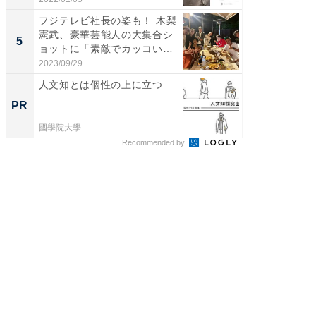
フジテレビ社長の姿も！ 木梨
「脳がバ
憲武、豪華芸能人の大集合シ
装姿が話
5
5
ョットに「素敵でカッコい
のお父さ
い...
2023/09/29
2026/08/0
人文知とは個性の上に立つ
一橋・
らが語
PR
PR
貫教育
國學院大學
一橋大学
Recommended by