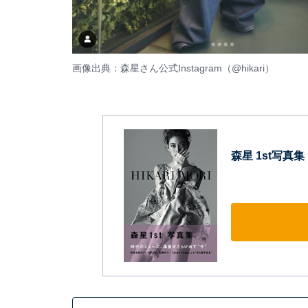
画像出典：森星さん公式Instagram（
@hikari
）
森星 1st写真集 H