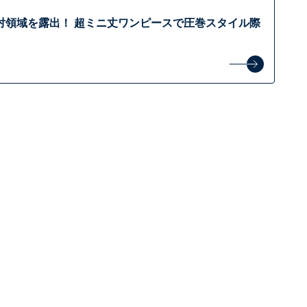
対領域を露出！ 超ミニ丈ワンピースで圧巻スタイル際