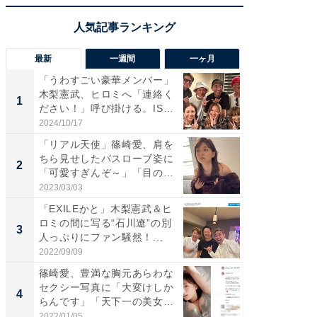
最新
一週間
一ヶ月
「うわすごい豪華メンバー」
「さす
木梨憲武、ヒロミへ「連絡く
は」高
1
1
ださい！」呼び掛ける。IS
災地を
S...
「カ...
2024/10/17
2026/08/0
「リアル天使」篠崎愛、肩を
「女の
ちら見せしたバスローブ姿に
介、バ
2
2
「可愛すぎんぞ～」「目の表
らのプレ
情...
愛...
2023/03/03
2026/08/0
「EXILEかと」木梨憲武＆ヒ
「脚が
ロミの間に写る“石川遼”の別
横川尚
3
3
人っぷりにファン騒然！...
ムキな姿
刃...
2022/09/09
2026/08/0
篠崎愛、豊満な胸元あらわな
「え、
セクシー写真に「大変けしか
芸人、2
4
4
らんです」「天下一の美女で
エットに
す...
2022/01/05
2026/08/0