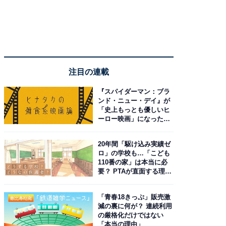
注目の連載
『スパイダーマン：ブラ
ンド・ニュー・デイ』が
「史上もっとも優しいヒ
ーロー映画」になった理
由。予習したい作品は？
20年間「駆け込み実績ゼ
ロ」の学校も…「こども
110番の家」は本当に必
要？ PTAが直面する理想
と現実
「青春18きっぷ」販売激
減の裏に何が？ 連続利用
の厳格化だけではない
「本当の理由」