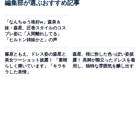
編集部が選ぶおすすめ記事
「なんちゅう格好w」森泉＆
妹・森星、圧巻スタイルのコス
プレ姿に「人間離れしてる」
「ヒルトン姉妹かと」の声
篠原ともえ、ドレス姿の森星と
森星、桜に扮した色っぽい姿披
美女ツーショット披露！ 「素晴
露！ 美脚が際立ったドレスを着
らしく輝いています」「キラキ
用し、独特な雰囲気を醸し出す
ラした表情」