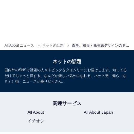
All About ニュース
ネットの話題
森星、祖母・森英恵デザインのドレス姿で超絶スタイル際立つ！ 長すぎる美脚があらわに
ネットの話題
国内外のSNSで話題の人＆トピックをタイムリーにお届けします。知ってる
だけでちょっと得する、なんだか楽しい気分になれる、ネット発「知ら（な
きゃ）損」ニュースが盛りだくさん。
関連サービス
All About
All About Japan
イチオシ