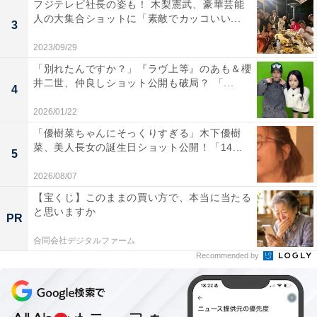
フジテレビ社長の姿も！ 木梨憲武、豪華芸能
人の大集合ショットに「素敵でカッコいい...
3
2023/09/29
「別れたんですか？」『ラヴ上等』のあも＆櫻
井二世、仲良しショット公開も破局？ 「...
4
2026/01/22
「優樹菜ちゃんにそっくりすぎる」木下優樹
菜、美人長女の誕生日ショット公開！「14...
5
2026/08/07
【宝くじ】このままの買い方で、本当に当たる
と思いますか
PR
合同会社デジタルファーム
Recommended by