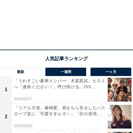
最新
一週間
一ヶ月
「うわすごい豪華メンバー」木梨憲武、ヒロミ
へ「連絡ください！」呼び掛ける。ISS...
1
2024/10/17
「リアル天使」篠崎愛、肩をちら見せしたバス
ローブ姿に「可愛すぎんぞ～」「目の表情...
2
2023/03/03