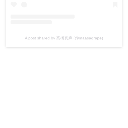
A post shared by 高橋真麻 (@maasagrape)