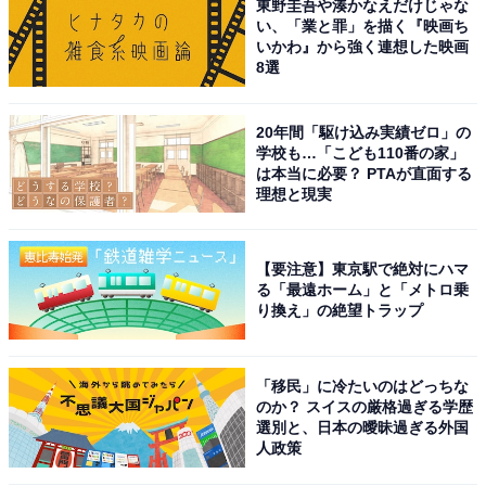
東野圭吾や湊かなえだけじゃな
い、「業と罪」を描く『映画ち
いかわ』から強く連想した映画
8選
20年間「駆け込み実績ゼロ」の
学校も…「こども110番の家」
は本当に必要？ PTAが直面する
理想と現実
【要注意】東京駅で絶対にハマ
る「最遠ホーム」と「メトロ乗
り換え」の絶望トラップ
「移民」に冷たいのはどっちな
のか？ スイスの厳格過ぎる学歴
選別と、日本の曖昧過ぎる外国
人政策