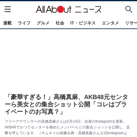
連載
ライフ
グルメ
社会
IT・ビジネス
エンタメ
リサ
「豪華すぎる！」高橋真麻、AKB48元センタ
ーら美女との集合ショット公開「コレはプラ
イベートのお写真？」
フリーアナウンサーの高橋真麻さんは5月14日、自身のInstagramを更新。
AKB48でかつてセンターを務めたメンバーらとの集合ショットを公開し、反
響を呼んでいます。（サムネイル画像出典：高橋真麻さん公式Instagramよ