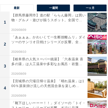
最新
一週間
一ヶ月
【群馬県藤岡市】道の駅「ららん藤岡」は買い
物・グルメ・遊びが揃うスポット。全国で...
1
2026/08/09
「あぁぁぁ。かわいくて一生断捨離ムリ」ダイ
ソーのサンリオ日焼けシリーズが反響。全...
2
2026/08/10
【岐阜県の人気スーパー銭湯】「六条温泉 喜
多の湯」は人工温泉や多彩なお風呂・岩盤...
3
2026/08/09
【宮城県の穴場日帰り温泉】「晴れ温泉」は1
00％源泉掛け流しの天然混合泉を楽しめ...
4
2026/08/09
「靴下ほしいーーー！！」ダイソーの「トイ・
ストーリー」シリーズが反響。すでに品薄...