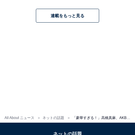
連載をもっと見る
All About ニュース
ネットの話題
「豪華すぎる！」高橋真麻、AKB48元センターら美女との集合ショット公開「コレはプライベートのお写真？」
ネットの話題