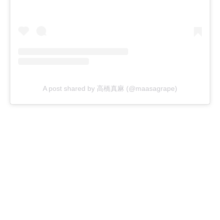
A post shared by 高橋真麻 (@maasagrape)